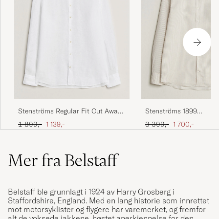
Stenströms Regular Fit Cut Away
Stenströms 1899
Linen Shirt White
Cotton/Linen/Silk Strip
Ordinær pris
Nedsatt pris
Ordinær pris
Nedsatt pris
1 899,-
1 139,-
3 399,-
1 700,-
Beige
Mer fra Belstaff
Belstaff
ble grunnlagt i 1924 av Harry Grosberg i
Staffordshire, England. Med en lang historie som innrettet
mot motorsyklister og flygere har varemerket, og fremfor
alt de voksede jakkene, høstet anerkjennelse for den