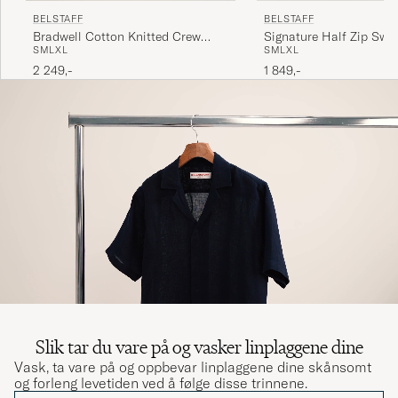
BELSTAFF
BELSTAFF
Bradwell Cotton Knitted Crew
Signature Half Zip Swea
S
M
L
XL
S
M
L
XL
Neck Concrete
Black
2 249,-
1 849,-
Slik tar du vare på og vasker linplaggene dine
Vask, ta vare på og oppbevar linplaggene dine skånsomt
og forleng levetiden ved å følge disse trinnene.