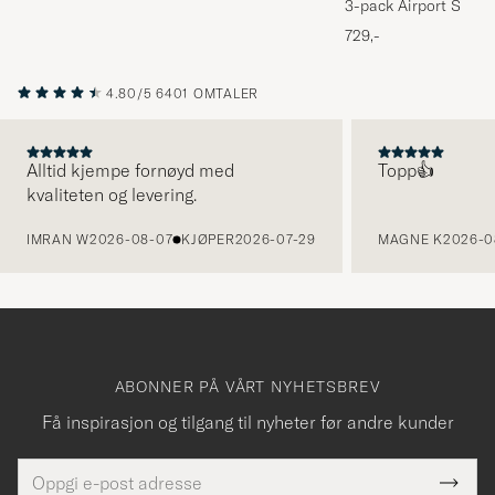
3-pack Airport Socks
Melange
729,-
4.80/5
6401 OMTALER
Alltid kjempe fornøyd med
Topp👍
kvaliteten og levering.
FORRIGE
IMRAN W
2026-08-07
KJØPER
2026-07-29
MAGNE K
2026-0
ABONNER PÅ VÅRT NYHETSBREV
Få inspirasjon og tilgang til nyheter før andre kunder
E-
Tack
Dette
postadresse
Submi