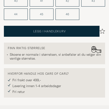
40
41
42
43
44
45
46
LEGG I HANDLEKURV
FINN RIKTIG STØRRELSE
Skoene er normale i størrelsen, vi anbefaler at du velger din
vanlige størrelse.
HVORFOR HANDLE HOS CARE OF CARL?
Fri frakt over 499,-
Levering innen 1-4 arbeidsdager
Fri retur