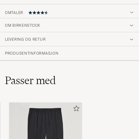
OMTALER
4.8
OM BIRKENSTOCK
LEVERING OG RETUR
(152 Vurdering)
(126)
PRODUSENTINFORMASJON
(19)
(6)
(1)
(1)
Passer med
Nopea toimitus kuten aina.
JUHA K
KJØPTE PÅ CAREOFCARL.FI