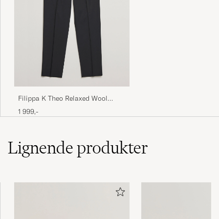
Needed a new pair for the spring/summer
and these did not disappoint.
FRANCISCO P
KJØPTE PÅ CAREOFCARL.ES
Supersnabb leverans och bra produkt!
CHARLOTTA P
KJØPTE PÅ CAREOFCARL.SE
Filippa K Theo Relaxed Wool
Trousers Black
1 999,-
Fem stjärnor
ROLF N
KJØPTE PÅ CAREOFCARL.SE
Lignende
produkter
Mycket bra och bekväma tofflor.
ROLF N
KJØPTE PÅ CAREOFCARL.SE