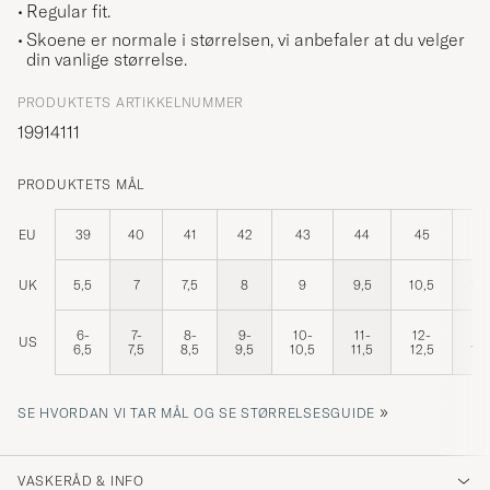
Regular fit.
Skoene er normale i størrelsen, vi anbefaler at du velger
din vanlige størrelse.
PRODUKTETS ARTIKKELNUMMER
19914111
PRODUKTETS MÅL
EU
39
40
41
42
43
44
45
46
UK
5,5
7
7,5
8
9
9,5
10,5
11,
6-
7-
8-
9-
10-
11-
12-
13
US
6,5
7,5
8,5
9,5
10,5
11,5
12,5
13,
»
SE HVORDAN VI TAR MÅL OG SE STØRRELSESGUIDE
VASKERÅD & INFO