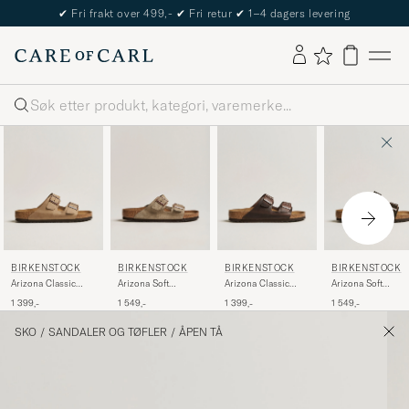
✔
Fri frakt over 499,-
✔
Fri retur
✔
1–4 dagers levering
Søk
BIRKENSTOCK
BIRKENSTOCK
BIRKENSTOCK
BIRKENSTOCK
Arizona Classic
Arizona Soft
Arizona Classic
Arizona Soft
Footbed Tabacco
Footbed Taupe
Footbed Habana
Footbed Mocca
1 399,-
1 549,-
1 399,-
1 549,-
Oiled Leather
Suede
Oiled Leather
Suede
SKO
/
SANDALER OG TØFLER
/
ÅPEN TÅ