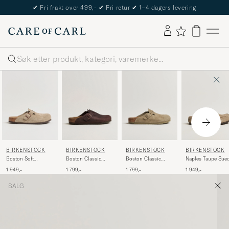
✔
Fri frakt over 499,-
✔
Fri retur
✔
1–4 dagers levering
Søk
BIRKENSTOCK
BIRKENSTOCK
BIRKENSTOCK
BIRKENSTOCK
Boston Soft
Boston Classic
Boston Classic
Naples Taupe Sue
Footbed Taupe
Footbed Habana
Footbed Faded
1 949,-
1 799,-
1 799,-
1 949,-
Suede
Oiled Leather
Khaki Suede
SALG