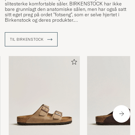
slitesterke komfortable såler. BIRKENSTOCK har ikke
bare grunnlagt den anatomiske sålen, men har også satt
sitt eget preg på ordet "fotseng", som er selve hjertet i
Birkenstock og deres produkter.
BIRKENSTOCK ble grunnlagt i 1774 av Johann Adam
Birkenstock og skoene produseres i varemerkets egne
TIL BIRKENSTOCK
fabrikker i Tyskland. BIRKENSTOCKs fotsenger er bygget
opp av naturkork noe som gjør skoene både komfortable
og anatomiske og gir støtdempende egenskaper.