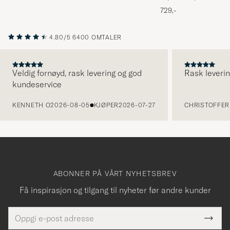
Melange
729,-
4.80/5
6400 OMTALER
Veldig fornøyd, rask levering og god
Rask leverin
kundeservice
FORRIGE
KENNETH O
2026-08-05
KJØPER
2026-07-27
CHRISTOFFER 
ABONNER PÅ VÅRT NYHETSBREV
Få inspirasjon og tilgang til nyheter før andre kunder
E-
Tack
Dette
postadresse
Submi
felt