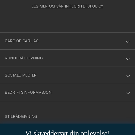
för
Newsl
må
Form
LES MER OM VÅR INTEGRITETSPOLICY
att
fylles
du
i
anmälde
dig
till
CARE OF CARL AS
vårt
nyhetsbrev!
KUNDERÅDGIVNING
SOSIALE MEDIER
BEDRIFTSINFORMASJON
info@careofcarl.no
STILRÅDGIVNING
Behøver du hjelp til å finne din personlige stil? Vi hjelper deg
Vi skræddersyr din oplevelse!
gjerne!