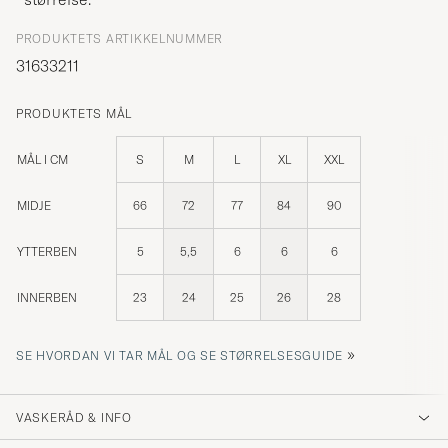
PRODUKTETS ARTIKKELNUMMER
31633211
PRODUKTETS MÅL
MÅL I CM
S
M
L
XL
XXL
MIDJE
66
72
77
84
90
YTTERBEN
5
5,5
6
6
6
INNERBEN
23
24
25
26
28
»
SE HVORDAN VI TAR MÅL OG SE STØRRELSESGUIDE
VASKERÅD & INFO