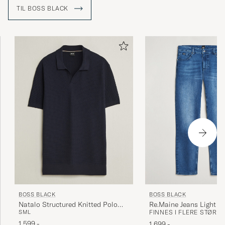
TIL BOSS BLACK
BOSS BLACK
BOSS BLACK
Re.Maine Jeans Light B
Natalo Structured Knitted Polo
FINNES I FLERE STØRR
S
M
L
Dark Blue
1 599,-
1 699,-