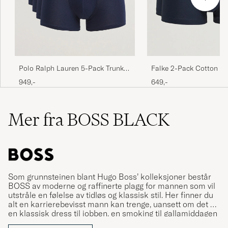
Polo Ralph Lauren 5-Pack Trunk
Falke 2-Pack Cotton Bo
Cruise Navy
Midnight
949,-
649,-
Mer fra BOSS BLACK
Som grunnsteinen blant Hugo Boss’ kolleksjoner består
BOSS av moderne og raffinerte plagg for mannen som vil
utstråle en følelse av tidløs og klassisk stil. Her finner du
alt en karrierebevisst mann kan trenge, uansett om det er
en klassisk dress til jobben, en smoking til gallamiddagen
eller et mer uformelt antrekk til fritidsbruk.