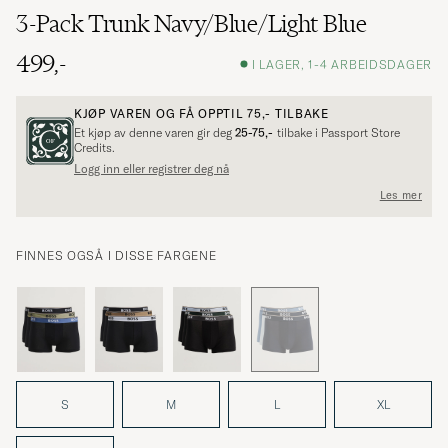
3-Pack Trunk Navy/Blue/Light Blue
499,-
I LAGER, 1-4 ARBEIDSDAGER
KJØP VAREN OG FÅ OPPTIL
75,-
TILBAKE
Et kjøp av denne varen gir deg
25-75,-
tilbake i Passport Store
Credits.
Logg inn eller registrer deg nå
Les mer
FINNES OGSÅ I DISSE FARGENE
S
M
L
XL