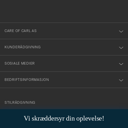
att
fylles
du
i
anmälde
dig
till
CARE OF CARL AS
vårt
nyhetsbrev!
KUNDERÅDGIVNING
SOSIALE MEDIER
BEDRIFTSINFORMASJON
info@careofcarl.no
STILRÅDGIVNING
Behøver du hjelp til å finne din personlige stil? Vi hjelper deg
Vi skræddersyr din oplevelse!
gjerne!