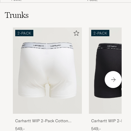
Trunks
2-PACK
2-PACK
Carhartt WIP 2-Pack Cotton
Carhartt WIP 2-Pack
Trunks White
Trunks Black
549,-
549,-