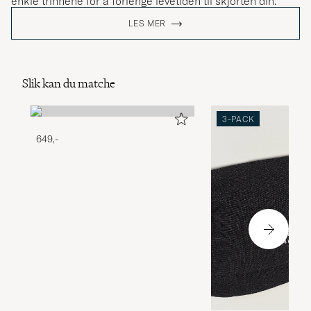
enkle trinnene for å forlenge levetiden til skjorten din.
LES MER
Slik kan du matche
3-PACK
649,-