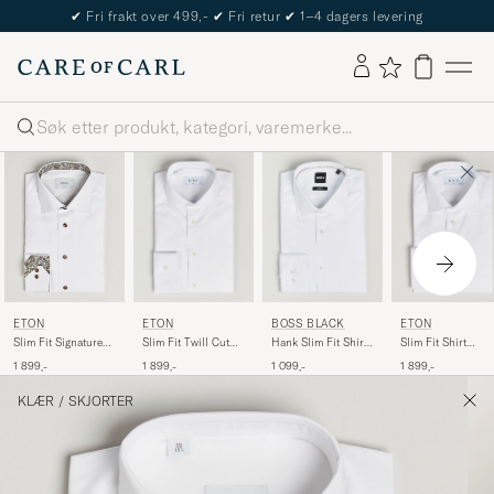
✔
Fri frakt over 499,-
✔
Fri retur
✔
1–4 dagers levering
Søk
ETON
BOSS BLACK
ETON
ETON
Slim Fit Twill Cut
Hank Slim Fit Shirt
Slim Fit Shirt
Slim Fit Signature
Away Shirt White
White
Double Cuff White
Twill Contrast Shirt
1 899,-
1 099,-
1 899,-
1 899,-
White
KLÆR
/
SKJORTER