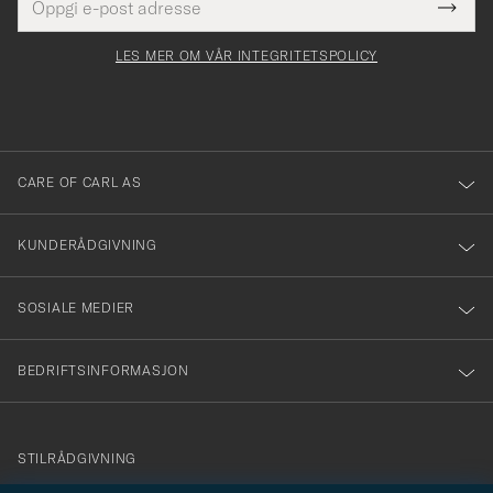
Tack
Dette
postadresse
Submi
för
felt
Newsl
må
Form
LES MER OM VÅR INTEGRITETSPOLICY
att
fylles
du
i
anmälde
dig
till
CARE OF CARL AS
vårt
nyhetsbrev!
KUNDERÅDGIVNING
SOSIALE MEDIER
BEDRIFTSINFORMASJON
info@careofcarl.no
STILRÅDGIVNING