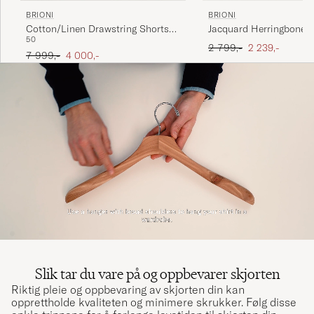
BRIONI
BRIONI
Cotton/Linen Drawstring Shorts
Jacquard Herringbone Si
50
Beige
Navy
Ordinær pris
Nedsatt pris
2 799,-
2 239,-
Ordinær pris
Nedsatt pris
7 999,-
4 000,-
Slik tar du vare på og oppbevarer skjorten
Riktig pleie og oppbevaring av skjorten din kan
opprettholde kvaliteten og minimere skrukker. Følg disse