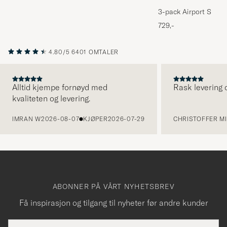
3-pack Airport Socks
Melange
729,-
4.80/5
6401 OMTALER
Alltid kjempe fornøyd med
Rask levering o
kvaliteten og levering.
FORRIGE
IMRAN W
2026-08-07
KJØPER
2026-07-29
CHRISTOFFER MI
ABONNER PÅ VÅRT NYHETSBREV
Få inspirasjon og tilgang til nyheter før andre kunder
E-