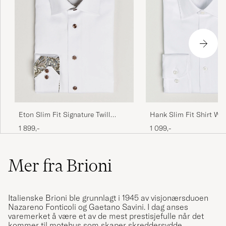
Hank Slim Fit Shirt Whi
Eton Slim Fit Signature Twill
Contrast Shirt White
1 099,-
1 899,-
Mer fra Brioni
Italienske Brioni ble grunnlagt i 1945 av visjonærsduoen
Nazareno Fonticoli og Gaetano Savini. I dag anses
varemerket å være et av de mest prestisjefulle når det
kommer til motehus som skaper skreddersydde