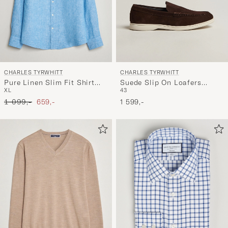
CHARLES TYRWHITT
CHARLES TYRWHITT
Pure Linen Slim Fit Shirt
Suede Slip On Loafers
XL
43
Ocean Blue
Chocolate Brown
Ordinær pris
Nedsatt pris
1 099,-
659,-
1 599,-