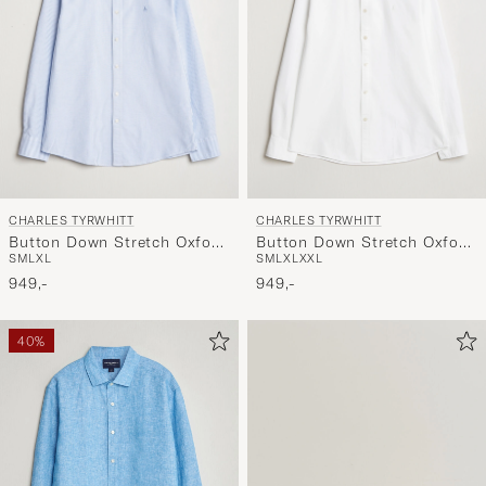
stil,
og
opplev
et
mer
håndpluk
utvalg
til
CHARLES TYRWHITT
CHARLES TYRWHITT
deg.
Button Down Stretch Oxford
Button Down Stretch Oxford
S
M
L
XL
S
M
L
XL
XXL
Shirt Blue/Whte
Shirt White
949,-
949,-
40%