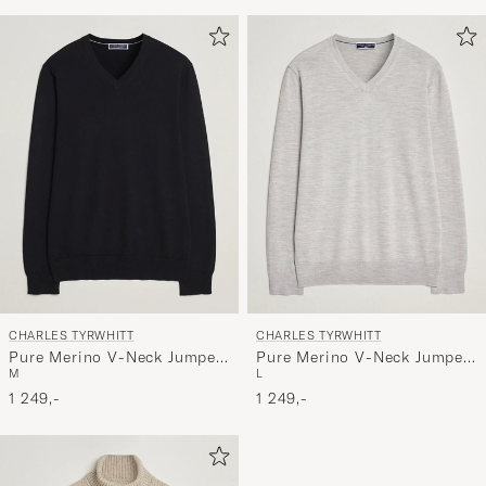
CHARLES TYRWHITT
CHARLES TYRWHITT
Pure Merino V-Neck Jumper
Pure Merino V-Neck Jumper
M
L
Black
Grey
1 249,-
1 249,-