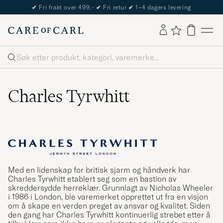
✔
Fri frakt over 499,-
✔
Fri retur
✔
1–4 dagers levering
Søk
Charles Tyrwhitt
Med en lidenskap for britisk sjarm og håndverk har
Charles Tyrwhitt etablert seg som en bastion av
skreddersydde herreklær. Grunnlagt av Nicholas Wheeler
i 1986 i London, ble varemerket opprettet ut fra en visjon
om å skape en verden preget av ansvar og kvalitet. Siden
den gang har Charles Tyrwhitt kontinuerlig strebet etter å