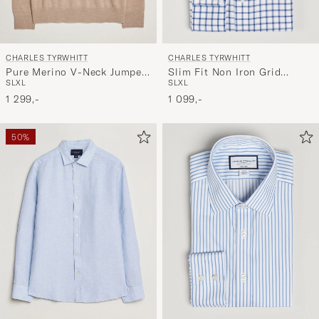
CHARLES TYRWHITT
CHARLES TYRWHITT
Slim Fit Non Iron Grid
Pure Merino V-Neck Jumper
S
L
XL
S
L
XL
Check Shirt Royal Blue
Oatmeal
1 099,-
1 299,-
50%