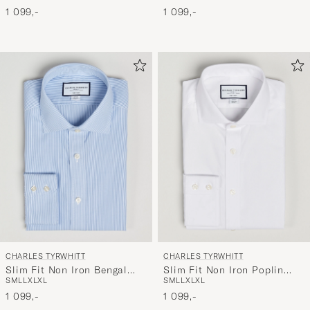
1 099,-
1 099,-
CHARLES TYRWHITT
CHARLES TYRWHITT
Slim Fit Non Iron Bengal
Slim Fit Non Iron Poplin
S
M
L
L
XL
XL
S
M
L
L
XL
XL
Stripe Poplin Shirt Sky Blue
Cut Away Shirt White
1 099,-
1 099,-