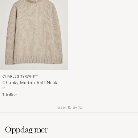
CHARLES TYRWHITT
Chunky Merino Roll Neck
S
Oatmeal
1 899,-
viser
15
av
15
Oppdag mer