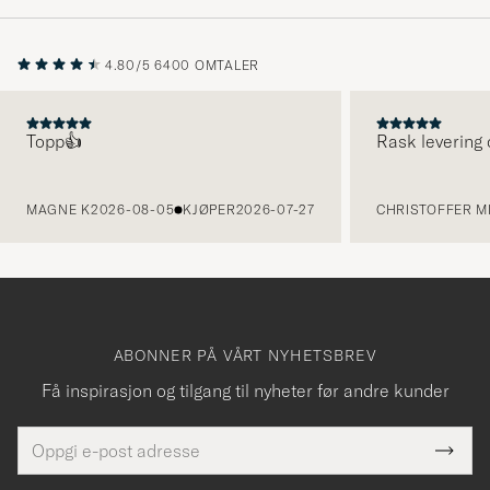
4.80/5
6400 OMTALER
Topp👍
Rask levering 
FORRIGE
MAGNE K
2026-08-05
KJØPER
2026-07-27
CHRISTOFFER MI
ABONNER PÅ VÅRT NYHETSBREV
Få inspirasjon og tilgang til nyheter før andre kunder
E-
Tack
Dette
postadresse
Submi
för
felt
Newsl