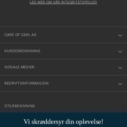
må
Form
LES MER OM VÅR INTEGRITETSPOLICY
att
fylles
du
i
anmälde
dig
till
CARE OF CARL AS
vårt
nyhetsbrev!
KUNDERÅDGIVNING
SOSIALE MEDIER
BEDRIFTSINFORMASJON
info@careofcarl.no
STILRÅDGIVNING
Behøver du hjelp til å finne din personlige stil? Vi hjelper deg
Vi skræddersyr din oplevelse!
gjerne!