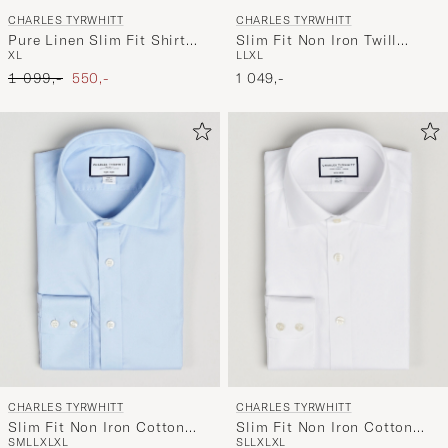
CHARLES TYRWHITT
CHARLES TYRWHITT
Pure Linen Slim Fit Shirt
Slim Fit Non Iron Twill
XL
L
L
XL
Sky Blue
Stripe Shirt Blue
Ordinær pris
Nedsatt pris
1 099,-
550,-
1 049,-
CHARLES TYRWHITT
CHARLES TYRWHITT
Slim Fit Non Iron Cotton
Slim Fit Non Iron Cotton
S
M
L
L
XL
XL
S
L
L
XL
XL
Twill Shirt Sky
Twill Shirt White