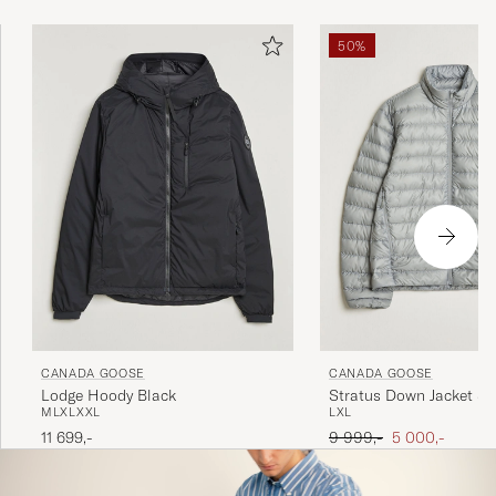
50%
CANADA GOOSE
CANADA GOOSE
Lodge Hoody Black
Stratus Down Jacket St
M
L
XL
XXL
L
XL
Ordinær pris
Nedsatt pris
11 699,-
9 999,-
5 000,-