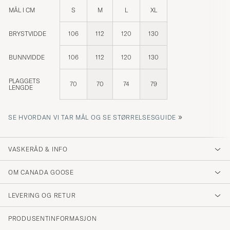
MÅL I CM
S
M
L
XL
BRYSTVIDDE
106
112
120
130
BUNNVIDDE
106
112
120
130
PLAGGETS
70
70
74
79
LENGDE
»
SE HVORDAN VI TAR MÅL OG SE STØRRELSESGUIDE
VASKERÅD & INFO
OM CANADA GOOSE
LEVERING OG RETUR
PRODUSENTINFORMASJON