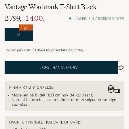
Vantage Wordmark T-Shirt Black
2 799,-
1 400,-
I LAGER, 1-4 ARBEIDSDAGER
1 igjen
M
Laveste pris siste 30 dager før prisreduksjon:
2799,-
LEGG I HANDLEKURV
FINN RIKTIG STØRRELSE
Modellen på bildet: 190 cm høy, 84 kg, viser
L
.
Normal i størrelsen, vi anbefaler at man velger sin vanlige
størrelse.
HVORFOR HANDLE HOS CARE OF CARL?