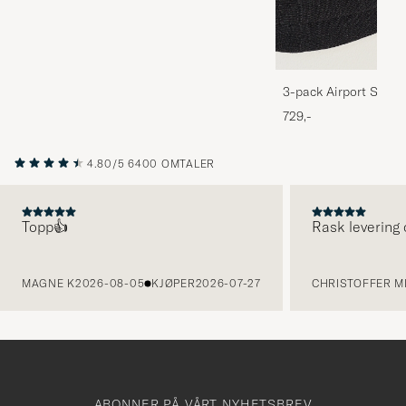
3-pack Airport Socks
Melange
729,-
4.80/5
6400 OMTALER
Topp👍
Rask levering 
FORRIGE
MAGNE K
2026-08-05
KJØPER
2026-07-27
CHRISTOFFER MI
ABONNER PÅ VÅRT NYHETSBREV