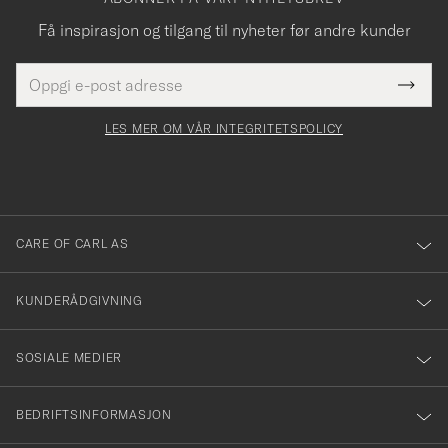
Få inspirasjon og tilgang til nyheter før andre kunder
E-
Tack
Dette
postadresse
Submi
för
felt
Newsl
må
Form
LES MER OM VÅR INTEGRITETSPOLICY
att
fylles
du
i
anmälde
dig
till
CARE OF CARL AS
vårt
nyhetsbrev!
KUNDERÅDGIVNING
SOSIALE MEDIER
BEDRIFTSINFORMASJON