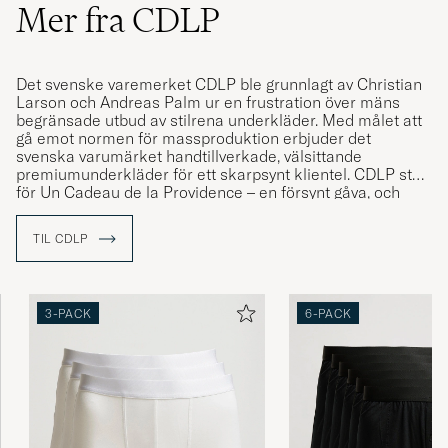
Mer fra CDLP
Det svenske varemerket CDLP ble grunnlagt av Christian
Larson och Andreas Palm ur en frustration över mäns
begränsade utbud av stilrena underkläder. Med målet att
gå emot normen för massproduktion erbjuder det
svenska varumärket handtillverkade, välsittande
premiumunderkläder för ett skarpsynt klientel. CDLP står
för Un Cadeau de la Providence – en försynt gåva, och
som namnet antyder har varumärket gjort sig välkänt för
sina tidlösa premiumunderkläder som levereras i
TIL CDLP
signifikanta, gula boxar.
Med ett starkt hållbarhetsengagemang samt underkläder
tillverkade i miljövänliga material, såsom lyocell, har
företaget som mål att erbjuda underkläder som
3-PACK
6-PACK
uppmuntrar kunden till att fatta ett mer medvetet val.