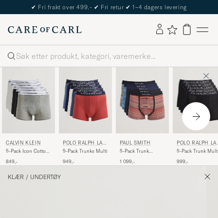
✔
Fri frakt over 499,-
✔
Fri retur
✔
1–4 dagers levering
Søk
PAUL SMITH
POLO RALPH LA
CALVIN KLEIN
POLO RALPH LAU
REN
REN
5-Pack Trunk
5-Pack Trunk Mult
5-Pack Icon Cotton
5-Pack Trunks Multi
Signature Stripes
Stretch Relaxed
1 099,-
999,-
849,-
949,-
Trunk
White/Black/Grey
KLÆR
/
UNDERTØY