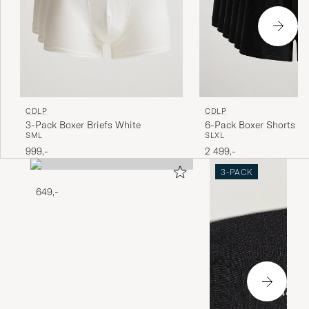
CDLP
CDLP
3-Pack Boxer Briefs White
6-Pack Boxer Shorts Bl
S
M
L
S
L
XL
999,-
2 499,-
3-PACK
649,-