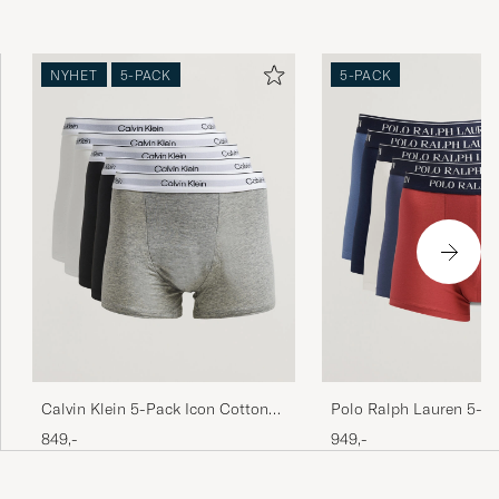
NYHET
5-PACK
5-PACK
Calvin Klein 5-Pack Icon Cotton
Polo Ralph Lauren 5-P
Stretch Relaxed Trunk
Multi
849,-
949,-
White/Black/Grey