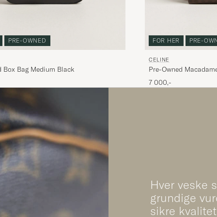
PRE-OWNED
FOR HER
PRE-OW
CELINE
 Box Bag Medium Black
Pre-Owned Macadame
7 000,-
Hver veske 
grundige vur
sikre kvalite