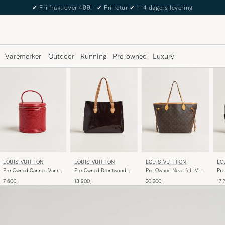
✔
Fri frakt over 499,-
✔
Fri retur
✔
1–4 dagers levering
Varemerker
Outdoor
Running
Pre-owned
Luxury
LOUIS VUITTON
LOUIS VUITTON
LOUIS VUITTON
LO
Pre-Owned Cannes Vanity
Pre-Owned Brentwood
Pre-Owned Neverfull MM
Pre
Case Epi Leather Red
Tote Bag Vernis Leather
Monogram
Doc
7 600,-
13 900,-
20 200,-
17 
Burgundy
Inf