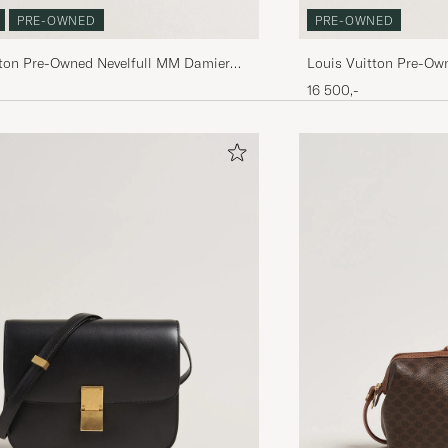
PRE-OWNED
PRE-OWNED
tton Pre-Owned Nevelfull MM Damier
Louis Vuitton Pre-Ow
Monogram
16 500,-