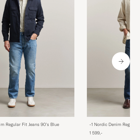
im Regular Fit Jeans 90's Blue
-1 Nordic Denim Regular 
1 599,-