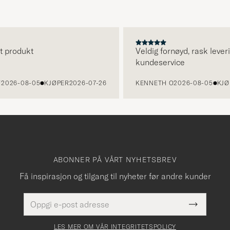
produkt
Veldig fornøyd, rask levering
kundeservice
26-08-05
KJØPER
2026-07-26
KENNETH O
2026-08-05
KJØPE
ABONNER PÅ VÅRT NYHETSBREV
Få inspirasjon og tilgang til nyheter før andre kunder
E-
Dette
postadresse
Submit
felt
Newslette
må
Form
LES MER OM VÅR INTEGRITETSPOLICY