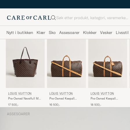
Søk
Nytt i butikken
Klær
Sko
Assesoarer
Klokker
Vesker
Livsstil
LOUIS VUITTON
LOUIS VUITTON
LOUIS VUITTON
Pre-Owned Nevelfull MM
Pre-Owned Keepall
Pre-Owned Keepall
Damier Ebene
Bandouliére 60
Bandouliére 55
17 500,-
16 500,-
18 500,-
Monogram
Monogram
ASSESOARER