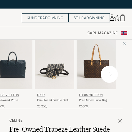
KUNDERÅDGIVNING
STILRÅDGIVNING
CARL MAGAZINE
LOUIS 
UIS VUITTON
DIOR
LOUIS VUITTON
Pre-Own
-Owned Porte
Pre-Owned Saddle Belt
Pre-Owned Luco Bag
Monogr
uments Bag Damier
Pouch Bag Oblique
Monogram
20 200,-
700,-
20 200,-
12 000,-
ini Onyx
Jacquard Blue
CELINE
Pre-Owned Trapeze Leather Suede