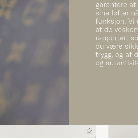
garantere at
sine løfter n
funksjon. Vi 
at de veskene
rapportert s
du være sikk
trygg, og at 
og autentisit