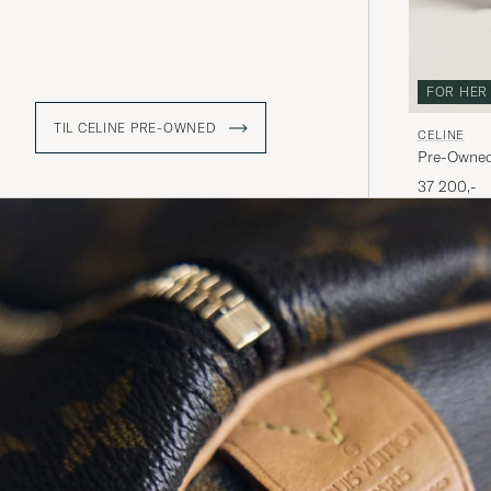
FOR HER
TIL CELINE PRE-OWNED
CELINE
Pre-Owned
37 200,-