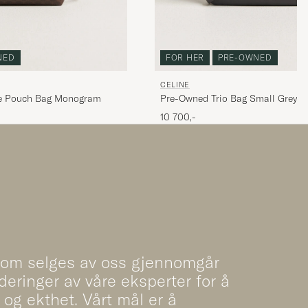
NED
FOR HER
PRE-OWNED
CELINE
 Pouch Bag Monogram
Pre-Owned Trio Bag Small Grey
10 700,-
som selges av oss gjennomgår
deringer av våre eksperter for å
t og ekthet. Vårt mål er å