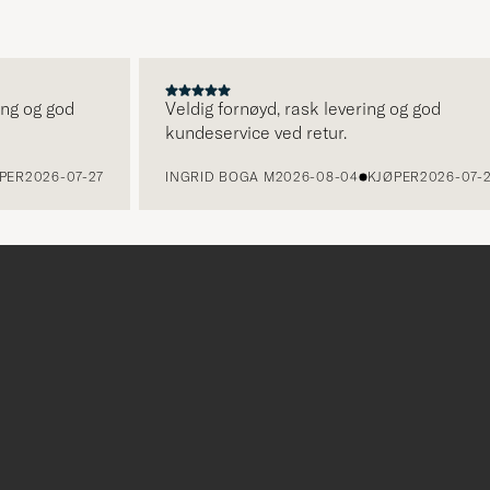
 og god
Veldig fornøyd, rask levering og god
kundeservice ved retur.
R
2026-07-27
INGRID BOGA M
2026-08-04
KJØPER
2026-07-26
r