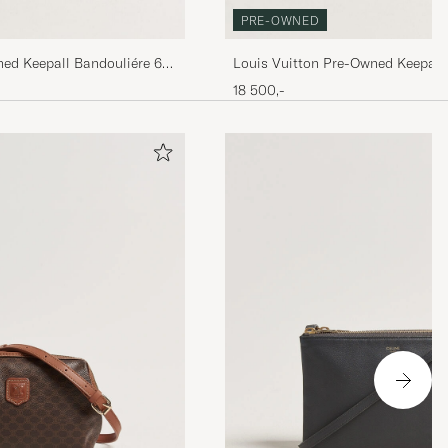
PRE-OWNED
ned Keepall Bandouliére 60
Louis Vuitton Pre-Owned Keepall
Monogram
18 500,-