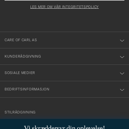
för
felt
Newsl
må
Form
LES MER OM VÅR INTEGRITETSPOLICY
att
fylles
du
i
anmälde
dig
till
CARE OF CARL AS
vårt
nyhetsbrev!
KUNDERÅDGIVNING
SOSIALE MEDIER
BEDRIFTSINFORMASJON
info@careofcarl.no
STILRÅDGIVNING
Behøver du hjelp til å finne din personlige stil? Vi hjelper deg
Vi skræddersyr din oplevelse!