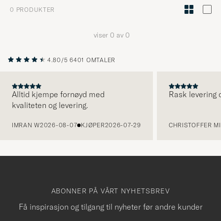
Stilrådgiv
0
PRODUKTER
for
å
viser
0
av
0
aktivere
Min
4.80/5
6401 OMTALER
stil,
og
opplev
Alltid kjempe fornøyd med
Rask levering o
kvaliteten og levering.
et
FORRIGE
mer
IMRAN W
2026-08-07
KJØPER
2026-07-29
CHRISTOFFER MI
håndpluk
utvalg
til
deg.
ABONNER PÅ VÅRT NYHETSBREV
Få inspirasjon og tilgang til nyheter før andre kunder