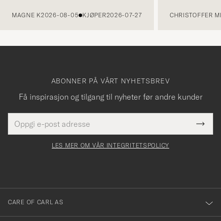
FORRIGE
MAGNE K
2026-08-05
KJØPER
2026-07-27
CHRISTOFFER MI
ABONNER PÅ VÅRT NYHETSBREV
Få inspirasjon og tilgang til nyheter før andre kunder
E-
Tack
Dette
postadresse
Submi
för
felt
Newsl
må
Form
LES MER OM VÅR INTEGRITETSPOLICY
att
fylles
du
i
anmälde
dig
till
CARE OF CARL AS
vårt