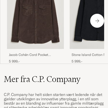
Jacob Cohën Cord Pocket
Stone Island Cotton Mo
Overshirt Brown
Overshirt Navy Blue
5 999,-
5 999,-
Mer fra C.P. Company
C.P. Company har helt siden starten vært ledende når det
gjelder utviklingen av innovative ytterplagg, i en stil som
består av en blanding av influenser fra gamle militærplagg
og slitesterke arbeidsklær samt innovative sportsplagg.