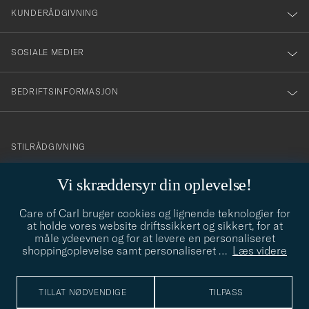
nyhetsbrev!
KUNDERÅDGIVNING
SOSIALE MEDIER
BEDRIFTSINFORMASJON
info@careofcarl.no
STILRÅDGIVNING
Behøver du hjelp til å finne din personlige stil? Vi hjelper deg
Vi skræddersyr din oplevelse!
gjerne!
Care of Carl bruger cookies og lignende teknologier for
STILRÅDGIVNING
at holde vores website driftssikkert og sikkert, for at
måle ydeevnen og for at levere en personaliseret
shoppingoplevelse samt personaliseret
…
Læs videre
© Care of Carl 2026
TILLAT NØDVENDIGE
TILPASS