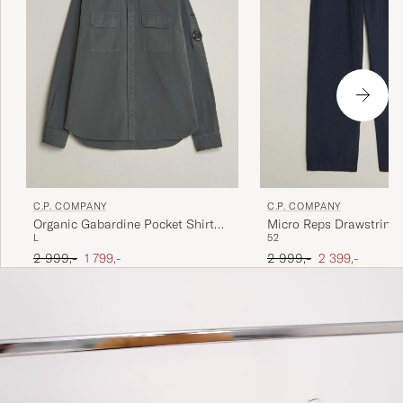
C.P. COMPANY
C.P. COMPANY
Organic Gabardine Pocket Shirt
Micro Reps Drawstring 
L
52
Dark Grey
Ordinær pris
Nedsatt pris
Ordinær pris
Nedsatt pris
2 999,-
1 799,-
2 999,-
2 399,-