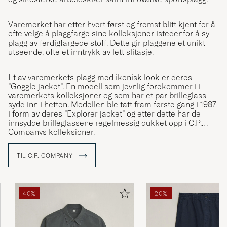
Varemerket har etter hvert først og fremst blitt kjent for å
ofte velge å plaggfarge sine kolleksjoner istedenfor å sy
plagg av ferdigfargede stoff. Dette gir plaggene et unikt
utseende, ofte et inntrykk av lett slitasje.
Et av varemerkets plagg med ikonisk look er deres
”Goggle jacket”. En modell som jevnlig forekommer i i
varemerkets kolleksjoner og som har et par brilleglass
sydd inn i hetten. Modellen ble tatt fram første gang i 1987
i form av deres ”Explorer jacket” og etter dette har de
innsydde brilleglassene regelmessig dukket opp i C.P.
Companys kolleksjoner.
TIL C.P. COMPANY
40%
20%