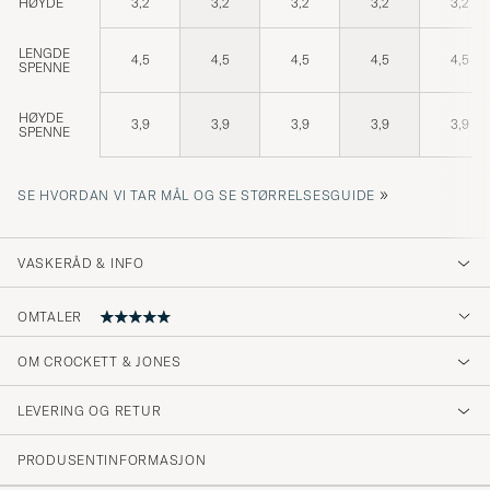
HØYDE
3,2
3,2
3,2
3,2
3,2
LENGDE
4,5
4,5
4,5
4,5
4,5
SPENNE
HØYDE
3,9
3,9
3,9
3,9
3,9
SPENNE
»
SE HVORDAN VI TAR MÅL OG SE STØRRELSESGUIDE
VASKERÅD & INFO
OMTALER
OM CROCKETT & JONES
Ein exzellenter, klassischer Herrengürtel
Perfekt!
LEVERING OG RETUR
MARTIN Q
KJØPTE PÅ CAREOFCARL.DE
PRODUSENTINFORMASJON