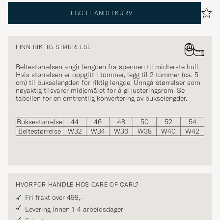
LEGG I HANDLEKURV
FINN RIKTIG STØRRELSE
Beltestørrelsen angir lengden fra spennen til midterste hull.
Hvis størrelsen er oppgitt i tommer, legg til 2 tommer (ca. 5
cm) til bukselengden for riktig lengde. Unngå størrelser som
nøyaktig tilsvarer midjemålet for å gi justeringsrom. Se
tabellen for en omtrentlig konvertering av bukselengder.
Buksestørrelse
44
46
48
50
52
54
Beltestørrelse
W32
W34
W36
W38
W40
W42
HVORFOR HANDLE HOS CARE OF CARL?
Fri frakt over 499,-
Levering innen 1-4 arbeidsdager