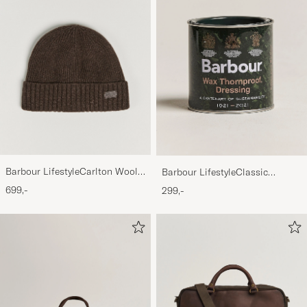
Barbour LifestyleCarlton Wool
Barbour LifestyleClassic
BeanieMid Brown
Thornproof Dressing
699,-
299,-