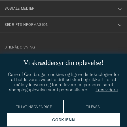
SOSIALE MEDIER
BEDRIFTSINFORMASJON
info@careofcarl.no
STILRÅDGIVNING
Behøver du hjelp til å finne din personlige stil? Vi hjelper deg
Vi skræddersyr din oplevelse!
gjerne!
Care of Carl bruger cookies og lignende teknologier for
STILRÅDGIVNING
at holde vores website driftssikkert og sikkert, for at
måle ydeevnen og for at levere en personaliseret
shoppingoplevelse samt personaliseret
…
Læs videre
© Care of Carl 2026
TILLAT NØDVENDIGE
TILPASS
GODKJENN