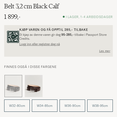
Belt 3,2 cm Black Calf
1 899,-
I LAGER, 1-4 ARBEIDSDAGER
KJØP VAREN OG FÅ OPPTIL
285,-
TILBAKE
Et kjøp av denne varen gir deg
95-285,-
tilbake i Passport Store
Credits.
Logg inn eller registrer deg nå
Les mer
FINNES OGSÅ I DISSE FARGENE
W32-80cm
W34-85cm
W36-90cm
W38-95cm