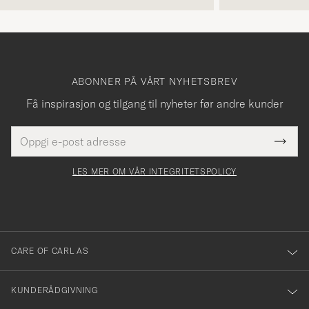
ABONNER PÅ VÅRT NYHETSBREV
Få inspirasjon og tilgang til nyheter før andre kunder
E-
Tack
Dette
postadresse
Submi
för
felt
Newsl
må
Form
LES MER OM VÅR INTEGRITETSPOLICY
att
fylles
du
i
anmälde
dig
till
CARE OF CARL AS
vårt
nyhetsbrev!
KUNDERÅDGIVNING