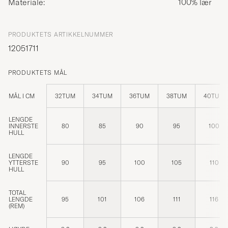
Materiale:
100% lær
PRODUKTETS ARTIKKELNUMMER
12051711
PRODUKTETS MÅL
MÅL I CM
32TUM
34TUM
36TUM
38TUM
40TUM
LENGDE
INNERSTE
80
85
90
95
100
HULL
LENGDE
YTTERSTE
90
95
100
105
110
HULL
TOTAL
LENGDE
95
101
106
111
116
(REM)