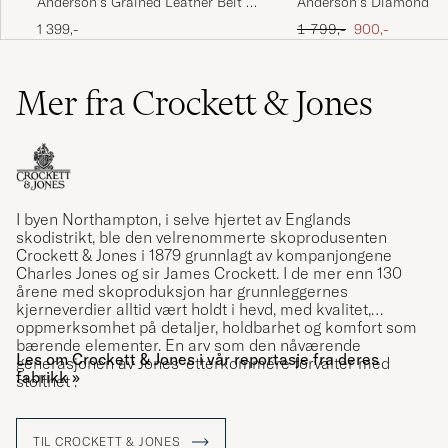
Anderson's Grained Leather Belt 3
Anderson's Diamond Pa
cm Black
Western 3,5cm Belt Bla
Ordinær pris
Nedsatt pris
1 399,-
1 799,-
900,-
Mer fra Crockett & Jones
I byen Northampton, i selve hjertet av Englands
skodistrikt, ble den velrenommerte skoprodusenten
Crockett & Jones
i 1879 grunnlagt av kompanjongene
Charles Jones og sir James Crockett. I de mer enn 130
årene med skoproduksjon har grunnleggernes
kjerneverdier alltid vært holdt i hevd, med kvalitet,
oppmerksomhet på detaljer, holdbarhet og komfort som
bærende elementer. En arv som den nåværende
Les om Crockett & Jones i vår reportasje fra deres
generasjonen av Jones’ etterkommere forvalter med
fabrikk »
stolthet .
TIL CROCKETT & JONES