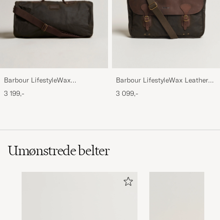
Barbour LifestyleWax
Barbour LifestyleWax Leather
HoldallOlive
Briefcase Olive
3 199,-
3 099,-
Umønstrede belter