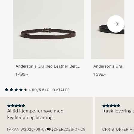
Anderson's Grained Leather Belt
Anderson's Grained L
2,5 cm Dark Brown
cm Black
1 499,-
1 399,-
4.80/5
6401 OMTALER
Alltid kjempe fornøyd med
Rask levering o
kvaliteten og levering.
FORRIGE
IMRAN W
2026-08-07
KJØPER
2026-07-29
CHRISTOFFER MI