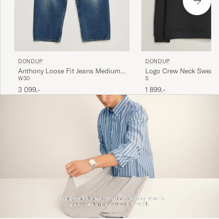
DONDUP
DONDUP
Anthony Loose Fit Jeans Medium
Logo Crew Neck Sweats
W30
S
Blue
3 099,-
1 899,-