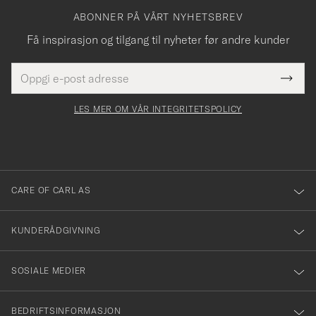
ABONNER PÅ VÅRT NYHETSBREV
Få inspirasjon og tilgang til nyheter før andre kunder
E-
Tack
Dette
postadresse
Submi
för
felt
Newsl
må
Form
LES MER OM VÅR INTEGRITETSPOLICY
att
fylles
du
i
anmälde
dig
till
CARE OF CARL AS
vårt
nyhetsbrev!
KUNDERÅDGIVNING
SOSIALE MEDIER
BEDRIFTSINFORMASJON