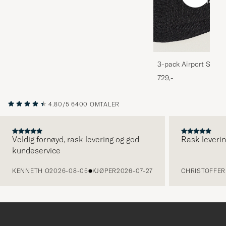
3-pack Airport Socks
Melange
729,-
4.80/5
6400 OMTALER
Veldig fornøyd, rask levering og god
Rask leverin
kundeservice
FORRIGE
KENNETH O
2026-08-05
KJØPER
2026-07-27
CHRISTOFFER 