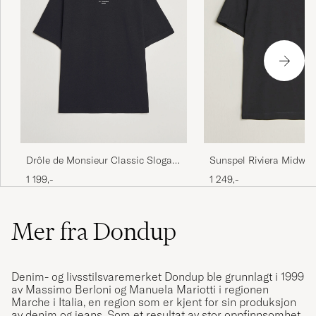
Drôle de Monsieur Classic Slogan
Sunspel Riviera Midweig
T-Shirt Black
Black
1 199,-
1 249,-
Mer fra Dondup
Denim- og livsstilsvaremerket Dondup ble grunnlagt i 1999
av Massimo Berloni og Manuela Mariotti i regionen
Marche i Italia, en region som er kjent for sin produksjon
av denim og jeans. Som et resultat av stor oppfinnsomhet