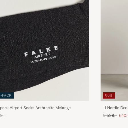
3-PACK
60%
pack Airport Socks Anthracite Melange
-1 Nordic Den
Ordinær pris
Neds
9,-
1 599,-
640,