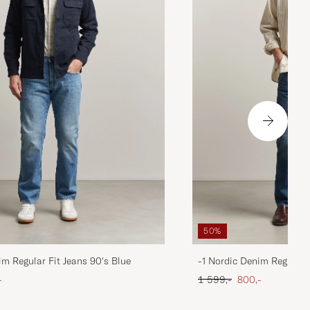
50%
im Regular Fit Jeans 90's Blue
-1 Nordic Denim Regular 
att pris
Ordinær pris
Nedsatt pris
-
1 599,-
800,-