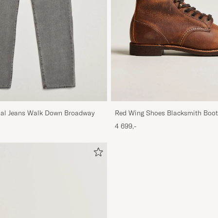
inal Jeans Walk Down Broadway
Red Wing Shoes Blacksmith Boo
Rough/Though Leather
4 699,-