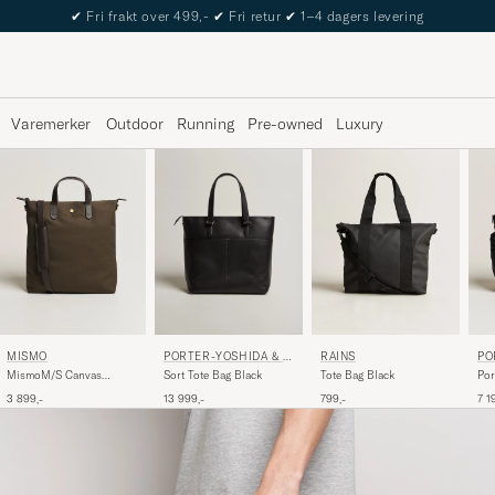
✔
Fri frakt over 499,-
✔
Fri retur
✔
1–4 dagers levering
Varemerker
Outdoor
Running
Pre-owned
Luxury
MISMO
RAINS
PO
PORTER-YOSHIDA & C
O.
O.
MismoM/S Canvas
Tote Bag Black
Por
Sort Tote Bag Black
ShopperArmy/Dark
Co.
3 899,-
799,-
7 1
13 999,-
Brown
Bag