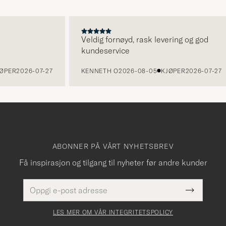
Veldig fornøyd, rask levering og god
kundeservice
R
2026-07-27
KENNETH O
2026-08-05
KJØPER
2026-07-27
ABONNER PÅ VÅRT NYHETSBREV
Få inspirasjon og tilgang til nyheter før andre kunder
E-
Dette
postadresse
Submit
felt
Newslette
må
Form
LES MER OM VÅR INTEGRITETSPOLICY
fylles