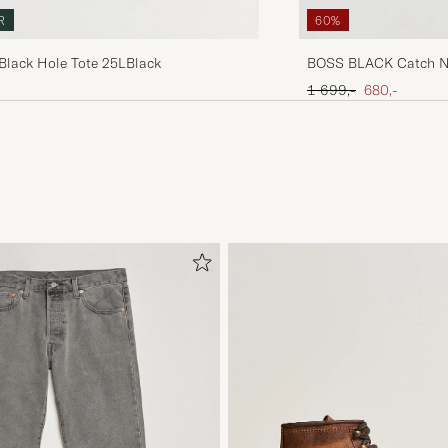
R
60%
Black Hole Tote 25LBlack
BOSS BLACK Catch Ny
Ordinær pris
Nedsatt pris
1 699,-
680,-