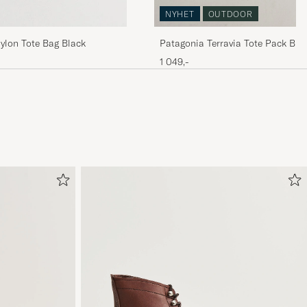
NYHET
OUTDOOR
Patagonia Terravia Tote Pack Bla
lon Tote Bag Black
1 049,-