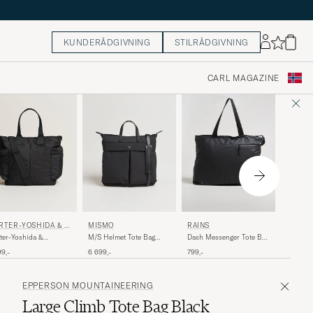
KUNDERÅDGIVNING
STILRÅDGIVNING
CARL MAGAZINE
MISMO
RTER-YOSHIDA & C
MISMO
RAINS
MismoM
ter-Yoshida &
M/S Helmet Tote Bag
Dash Messenger Tote Bag
Shoppe
Force 2Way Tote
Eclipse Black/Black
Black
3 899,-
99,-
6 699,-
799,-
Black
EPPERSON MOUNTAINEERING
Large Climb Tote Bag Black