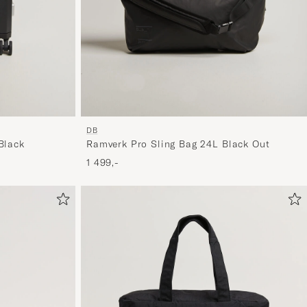
mer
håndpluk
utvalg
til
deg.
DB
Black
Ramverk Pro Sling Bag 24L Black Out
1 499,-