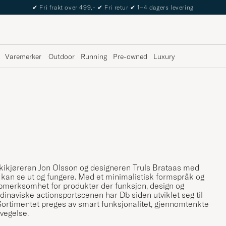
✔
Fri frakt over 499,-
✔
Fri retur
✔
1–4 dagers levering
Varemerker
Outdoor
Running
Pre-owned
Luxury
eskikjøreren Jon Olsson og designeren Truls Brataas med
kan se ut og fungere. Med et minimalistisk formspråk og
pmerksomhet for produkter der funksjon, design og
dinaviske actionsportscenen har Db siden utviklet seg til
. Sortimentet preges av smart funksjonalitet, gjennomtenkte
evegelse.