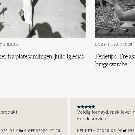
01.08.2026
LIVSSTIL
28.07.2026
ner fra platesamlingen: Julio Iglesias
Ferietips: Tre ak
binge-watche
odukt
Veldig fornøyd, rask levering o
kundeservice
-08-05
KJØPER
2026-07-26
KENNETH O
2026-08-05
KJØPER
2