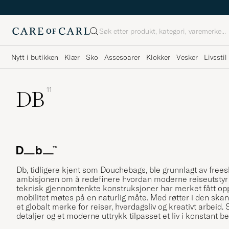
Søk
Nytt i butikken
Klær
Sko
Assesoarer
Klokker
Vesker
Livsstil
11
DB
Db, tidligere kjent som Douchebags, ble grunnlagt av fre
ambisjonen om å redefinere hvordan moderne reiseutstyr 
teknisk gjennomtenkte konstruksjoner har merket fått op
mobilitet møtes på en naturlig måte. Med røtter i den skan
et globalt merke for reiser, hverdagsliv og kreativt arbeid
detaljer og et moderne uttrykk tilpasset et liv i konstant b