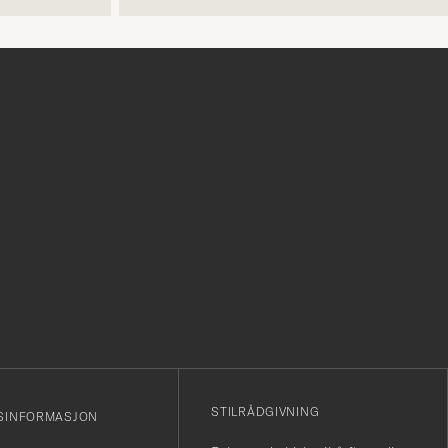
r
STILRÅDGIVNING
SINFORMASJON