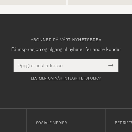
ABONNER PÅ VÅRT NYHETSBREV
Få inspirasjon og tilgang til nyheter før andre kunder
E-
Dette
postadresse
Submit
felt
Newslette
må
Form
LES MER OM VÅR INTEGRITETSPOLICY
fylles
i
SOSIALE MEDIER
BEDRIFT