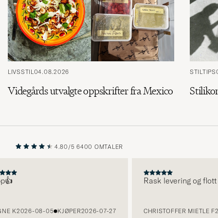
LIVSSTIL
04.08.2026
STILTIPS
Videgårds utvalgte oppskrifter fra Mexico
Stiliko
4.80/5
6400 OMTALER
FORRIGE
NESTE

Rask levering og flott pr
 K
2026-08-05
KJØPER
2026-07-27
CHRISTOFFER MIETLE F
2026