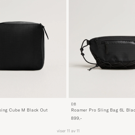
DB
king Cube M Black Out
Roamer Pro Sling Bag 6L Bla
899,-
viser
11
av
11