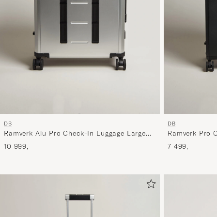
DB
DB
Ramverk Alu Pro Check-In Luggage Large
Ramverk Pro C
Silver/Onyx
Silver/Black
10 999,-
7 499,-