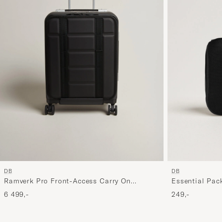
DB
DB
Ramverk Pro Front-Access Carry On
Essential Pac
Silver/Black
6 499,-
249,-