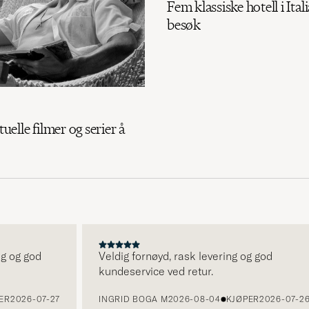
Fem klassiske hotell i Itali
besøk
tuelle filmer og serier å
g god
Veldig fornøyd, rask levering og god
kundeservice ved retur.
026-07-27
INGRID BOGA M
2026-08-04
KJØPER
2026-07-26