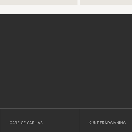
Tack
för
att
du
anmälde
dig
till
vårt
CARE OF CARL AS
KUNDERÅDGIVNING
nyhetsbrev!