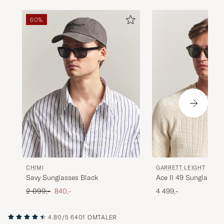
60%
GARRETT LEIGHT
CHIMI
Ace II 49 Sunglasses
Savy Sunglasses Black
Ordinær pris
Nedsatt pris
4 499,-
2 099,-
840,-
4.80/5
6401 OMTALER