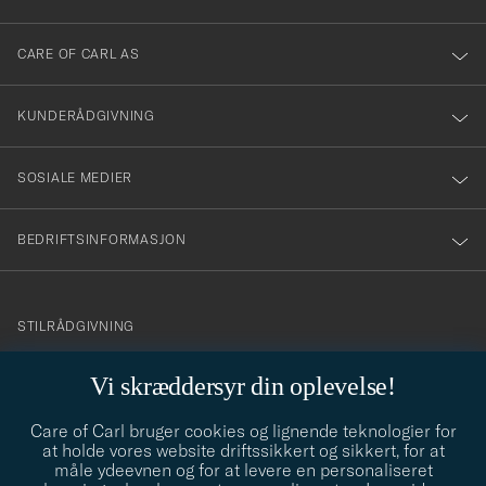
dig
till
CARE OF CARL AS
vårt
nyhetsbrev!
KUNDERÅDGIVNING
SOSIALE MEDIER
BEDRIFTSINFORMASJON
info@careofcarl.no
STILRÅDGIVNING
Behøver du hjelp til å finne din personlige stil? Vi hjelper deg
Vi skræddersyr din oplevelse!
gjerne!
Care of Carl bruger cookies og lignende teknologier for
STILRÅDGIVNING
at holde vores website driftssikkert og sikkert, for at
måle ydeevnen og for at levere en personaliseret