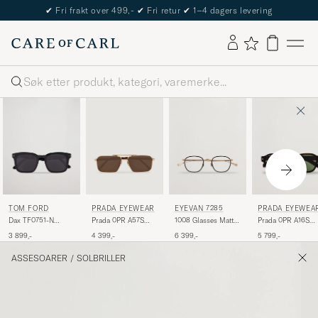
✔
Fri frakt over 499,-
✔
Fri retur
✔
1–4 dagers levering
Søk
TOM FORD
PRADA EYEWEAR
EYEVAN 7285
PRADA EYEWEA
Dax TF0751-N
Prada 0PR A57S
1008 Glasses Matte
Prada 0PR A16S
Sunglasses Black
Metal Sunglasses
Gold
Sunglasses Radica
3 899,-
4 399,-
6 399,-
5 799,-
Gold
Tortoise
ASSESOARER
/
SOLBRILLER