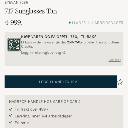
EYEVAN 7285
717 Sunglasses Tan
4 999,-
I LAGER, 1-4 ARBEIDSDAGER
KJØP VAREN OG FÅ OPPTIL
750,-
TILBAKE
Et kjøp av denne varen gir deg
250-750,-
tilbake i Passport Store
Credits.
Logg inn eller registrer deg nå
Les mer
LEGG I HANDLEKURV
HVORFOR HANDLE HOS CARE OF CARL?
Fri frakt over 499,-
Levering innen 1-4 arbeidsdager
Fri retur