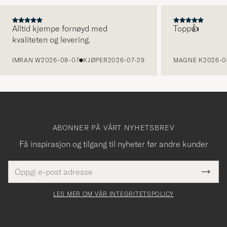
Alltid kjempe fornøyd med
Topp👍
kvaliteten og levering.
FORRIGE
IMRAN W
2026-08-07
KJØPER
2026-07-29
MAGNE K
2026-0
ABONNER PÅ VÅRT NYHETSBREV
Få inspirasjon og tilgang til nyheter før andre kunder
E-
Tack
Dette
postadresse
Submi
för
felt
Newsl
må
Form
LES MER OM VÅR INTEGRITETSPOLICY
att
fylles
du
i
anmälde