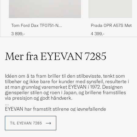
Tom Ford Dax TF0751-N
Prada 0PR A57S Metal
Sunglasses Black
Sunglasses Gold
3 899,-
4 399,-
Mer fra EYEVAN 7285
Idéen om å ta fram briller til den stilbevisste, tenkt som
tilbehør og ikke bare for kunder med synsfeil, resulterte i
at man grunnlag varemerket EYEVAN i 1972. Designen
gjenspeiler stilen og roen i Japan, og brillene framstilles
via presisjon og godt håndverk.
EYEVAN har framstilt stilrene og iøynefallende
innfatninger i mer enn 40 år, og kolleksjonen 7285 er
basert på gamle mønster fra varemerkets arkiv, tegnet for
TIL EYEVAN 7285
hånd mellom 1972 og 1985. All produksjon foregår i Japan,
fra idé til ferdig produkt.