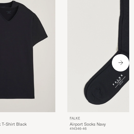
FALKE
Airport Socks Navy
 T-Shirt Black
41
43
46-46