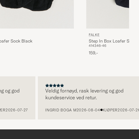
FALKE
oafer Sock Black
Step In Box Loafer Sock 
41
43
46-46
159,-
og god
Veldig fornøyd, rask levering og god
kundeservice ved retur.
026-07-27
INGRID BOGA M
2026-08-04
KJØPER
2026-07-26