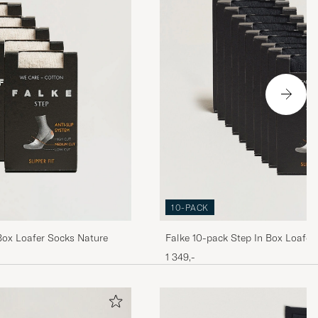
10-PACK
Box Loafer Socks Nature
Falke 10-pack Step In Box Loafer
1 349,-