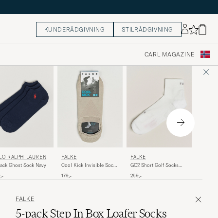
KUNDERÅDGIVNING
STILRÅDGIVNING
CARL MAGAZINE
FALKE
LO RALPH LAUREN
FALKE
FALKE
Happy 2
ack Ghost Sock Navy
GO2 Short Golf Socks
Cool Kick Invisible Socks
Sneaker
White
Beige
179,-
,-
259,-
179,-
Melange
FALKE
5-pack Step In Box Loafer Socks