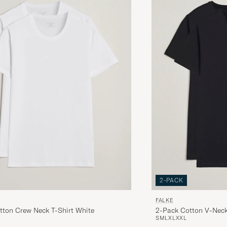
2-PACK
FALKE
tton Crew Neck T-Shirt White
2-Pack Cotton V-Neck
S
M
L
XL
XXL