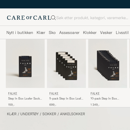
Søk
Nytt i butikken
Klær
Sko
Assesoarer
Klokker
Vesker
Livsstil
FALKE
FALKE
FALKE
Step In Box Loafer Sock
5-pack Step In Box Loafer
10-pack Step In Box
Navy
Socks Nature
Loafer Socks Black
159,-
699,-
1 349,-
KLÆR
/
UNDERTØY
/
SOKKER
/
ANKELSOKKER