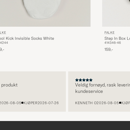
ALKE
FALKE
ol Kick Invisible Socks White
Step In Box L
0
42
44
41
43
46-46
9,-
159,-
odukt
Veldig fornøyd, rask levering 
kundeservice
6-08-05
KJØPER
2026-07-26
KENNETH O
2026-08-05
KJØPER
2