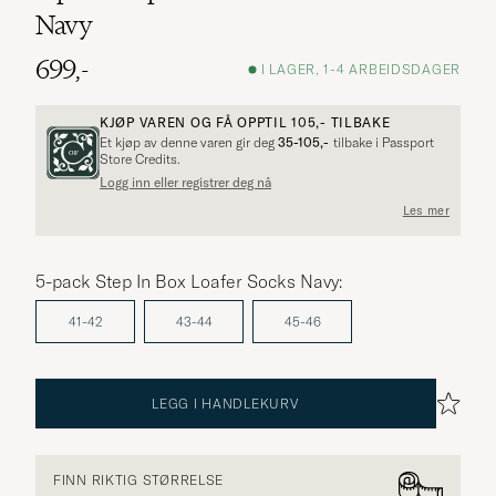
Navy
699,-
I LAGER, 1-4 ARBEIDSDAGER
KJØP VAREN OG FÅ OPPTIL
105,-
TILBAKE
Et kjøp av denne varen gir deg
35-105,-
tilbake i Passport
Store Credits.
Flere alternativer?
Logg inn eller registrer deg nå
Les mer
5-pack Step In Box Loafer Socks Navy:
UTFORSK LIGNENDE PRODUKTER
41-42
43-44
45-46
LEGG I HANDLEKURV
FINN RIKTIG STØRRELSE