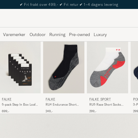
✔
Fri frakt over 499,-
✔
Fri retur
✔
1–4 dagers levering
Varemerker
Outdoor
Running
Pre-owned
Luxury
FALKE
FALKE
FALKE SPORT
PO
5-pack Step In Box Loafer
RU4 Endurance Short
RU5 Race Short Socks
3-P
Socks White
Running Socks Black Mix
White Mix
699,-
249,-
299,-
299