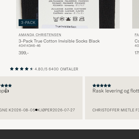
3-PACK
AMANDA CHRISTENSEN
F
3-Pack True Cotton Invisible Socks Black
Co
40
41
43
46-46
4
399,-
17
4.80/5
6400 OMTALER
FORRIGE
NESTE

Rask levering og flott pr
 K
2026-08-05
KJØPER
2026-07-27
CHRISTOFFER MIETLE F
202