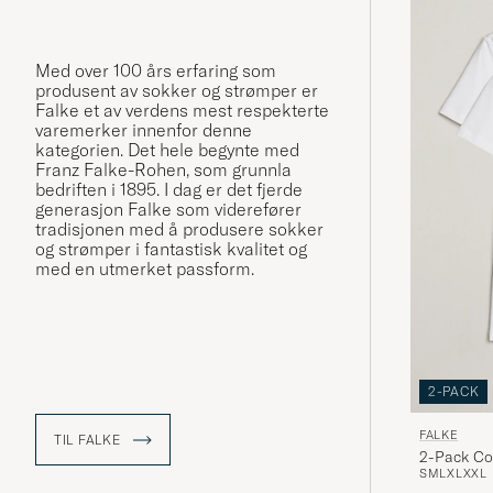
Med over 100 års erfaring som
produsent av sokker og strømper er
Falke et av verdens mest respekterte
varemerker innenfor denne
kategorien. Det hele begynte med
Franz Falke-Rohen, som grunnla
bedriften i 1895. I dag er det fjerde
generasjon Falke som viderefører
tradisjonen med å produsere sokker
og strømper i fantastisk kvalitet og
med en utmerket passform.
2-PACK
FALKE
TIL FALKE
2-Pack Co
S
M
L
XL
XXL