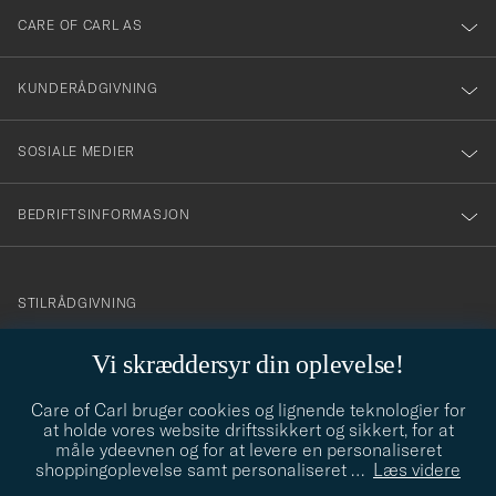
till
CARE OF CARL AS
vårt
nyhetsbrev!
KUNDERÅDGIVNING
SOSIALE MEDIER
BEDRIFTSINFORMASJON
info@careofcarl.no
STILRÅDGIVNING
Behøver du hjelp til å finne din personlige stil? Vi hjelper deg
Vi skræddersyr din oplevelse!
gjerne!
Care of Carl bruger cookies og lignende teknologier for
STILRÅDGIVNING
at holde vores website driftssikkert og sikkert, for at
måle ydeevnen og for at levere en personaliseret
shoppingoplevelse samt personaliseret
…
Læs videre