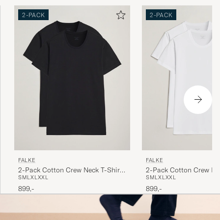
2-PACK
2-PACK
FALKE
FALKE
2-Pack Cotton Crew Neck T-Shirt
2-Pack Cotton Crew Nec
S
M
L
XL
XXL
S
M
L
XL
XXL
Black
White
899,-
899,-