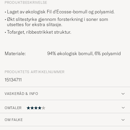
PRODUKTBESKRIVELSE
Laget av økologisk Fil d'Écosse-bomull og polyamid.
Økt slitestyrke gjennom forsterkning i soner som
utsettes for ekstra slitasje.
Tofarget, ribbestrikket struktur.
Materiale:
94% økologisk bomull, 6% polyamid
PRODUKTETS ARTIKKELNUMMER
15134711
VASKERÅD & INFO
OMTALER
OM FALKE
No feet sweat. Cool feeling in shoe.