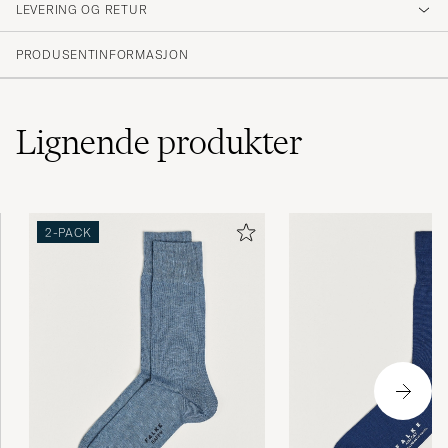
LEVERING OG RETUR
MICHAEL P
KJØPTE PÅ CAREOFCARL.FI
PRODUSENTINFORMASJON
Lignende
produkter
2-PACK