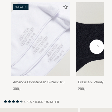
3-PACK
Amanda Christensen 3-Pack True
Bresciani Wool/Nylo
Cotton Socks White
Short Socks Navy
399,-
299,-
4.80/5
6400 OMTALER