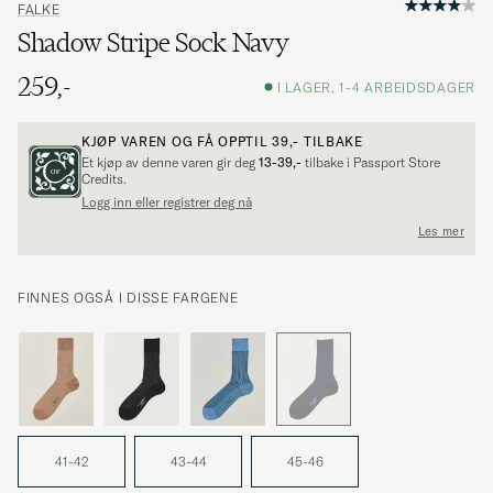
FALKE
Shadow Stripe Sock Navy
259,-
I LAGER, 1-4 ARBEIDSDAGER
KJØP VAREN OG FÅ OPPTIL
39,-
TILBAKE
Et kjøp av denne varen gir deg
13-39,-
tilbake i Passport Store
Credits.
Logg inn eller registrer deg nå
Les mer
FINNES OGSÅ I DISSE FARGENE
41-42
43-44
45-46