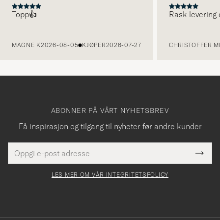
Topp👍
Rask levering 
FORRIGE
MAGNE K
2026-08-05
KJØPER
2026-07-27
CHRISTOFFER MI
ABONNER PÅ VÅRT NYHETSBREV
Få inspirasjon og tilgang til nyheter før andre kunder
E-
Tack
Dette
postadresse
Submi
för
felt
Newsl
må
Form
LES MER OM VÅR INTEGRITETSPOLICY
att
fylles
du
i
anmälde
dig