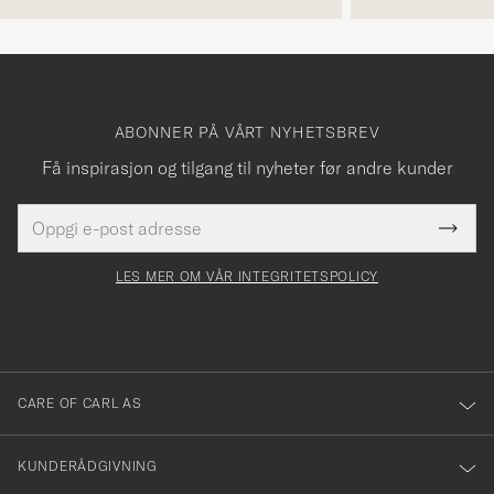
ABONNER PÅ VÅRT NYHETSBREV
Få inspirasjon og tilgang til nyheter før andre kunder
E-
Tack
Dette
postadresse
Submi
för
felt
Newsl
må
Form
LES MER OM VÅR INTEGRITETSPOLICY
att
fylles
du
i
anmälde
dig
till
CARE OF CARL AS
vårt
nyhetsbrev!
KUNDERÅDGIVNING