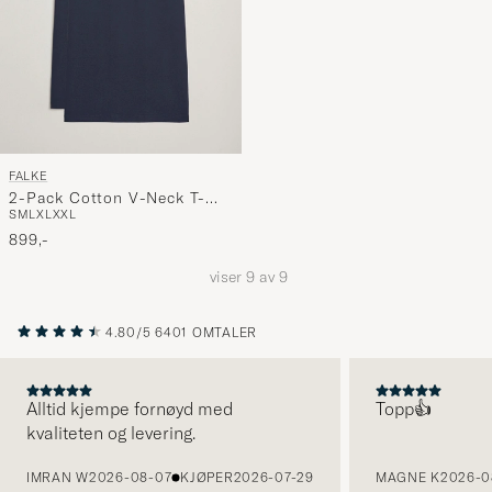
FALKE
2-Pack Cotton V-Neck T-
S
M
L
XL
XXL
Shirt Midnight
899,-
viser
9
av
9
4.80/5
6401 OMTALER
Alltid kjempe fornøyd med
Topp👍
kvaliteten og levering.
FORRIGE
IMRAN W
2026-08-07
KJØPER
2026-07-29
MAGNE K
2026-0