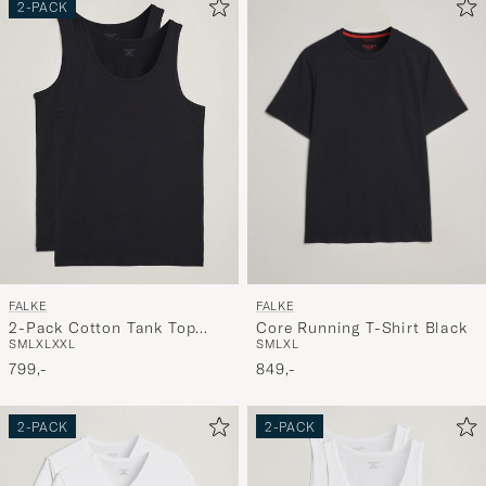
2-PACK
FALKE
FALKE
Core Running T-Shirt Black
2-Pack Cotton Tank Top
S
M
L
XL
S
M
L
XL
XXL
Black
849,-
799,-
2-PACK
2-PACK