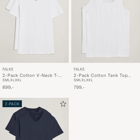
FALKE
FALKE
2-Pack Cotton V-Neck T-
2-Pack Cotton Tank Top
S
M
L
XL
XXL
S
M
L
XL
XXL
Shirt White
White
899,-
799,-
2-PACK