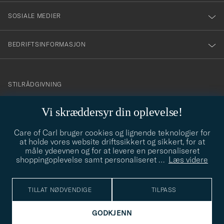
SOSIALE MEDIER
BEDRIFTSINFORMASJON
info@careofcarl.no
STILRÅDGIVNING
Behøver du hjelp til å finne din personlige stil? Vi hjelper deg
Vi skræddersyr din oplevelse!
gjerne!
Care of Carl bruger cookies og lignende teknologier for
STILRÅDGIVNING
at holde vores website driftssikkert og sikkert, for at
måle ydeevnen og for at levere en personaliseret
shoppingoplevelse samt personaliseret
…
Læs videre
© Care of Carl 2026
TILLAT NØDVENDIGE
TILPASS
GODKJENN