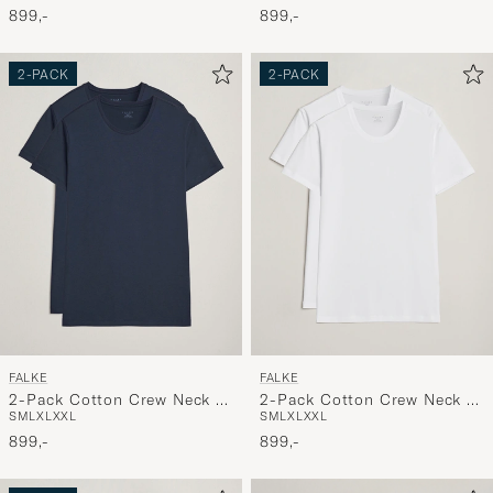
899,-
899,-
2-PACK
2-PACK
FALKE
FALKE
2-Pack Cotton Crew Neck T-
2-Pack Cotton Crew Neck T-
S
M
L
XL
XXL
S
M
L
XL
XXL
Shirt Midnight
Shirt White
899,-
899,-