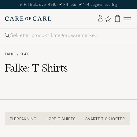
✔
Fri frakt over 499,-
✔
Fri retur
✔
1–4 dagers levering
Søk
FALKE
/
KLÆR
Falke: T-Shirts
FLERPAKNING
LØPE-T-SHIRTS
SVARTE T-SKJORTER