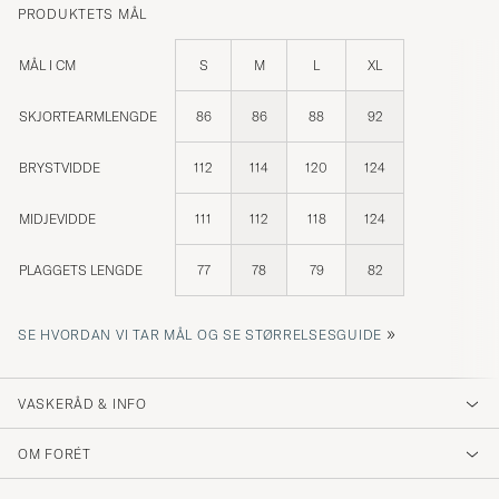
PRODUKTETS MÅL
MÅL I CM
S
M
L
XL
SKJORTEARMLENGDE
86
86
88
92
BRYSTVIDDE
112
114
120
124
MIDJEVIDDE
111
112
118
124
PLAGGETS LENGDE
77
78
79
82
»
SE HVORDAN VI TAR MÅL OG SE STØRRELSESGUIDE
VASKERÅD & INFO
OM FORÉT