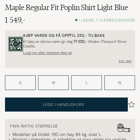
Maple Regular Fit Poplin Shirt Light Blue
1 549,-
I LAGER, 1-4 ARBEIDSDAGER
KJØP VAREN OG FÅ OPPTIL
232,-
TILBAKE
Et kjøp av denne varen gir deg
77-232,-
tilbake i Passport Store
Credits.
Logg inn eller registrer deg nå
Les mer
S
M
L
XL
LEGG I HANDLEKURV
FINN RIKTIG STØRRELSE
Modellen på bildet: 190 cm høy, 84 kg, viser
L
.
Normal i størrelsen, vi anbefaler at man velger sin vanlige