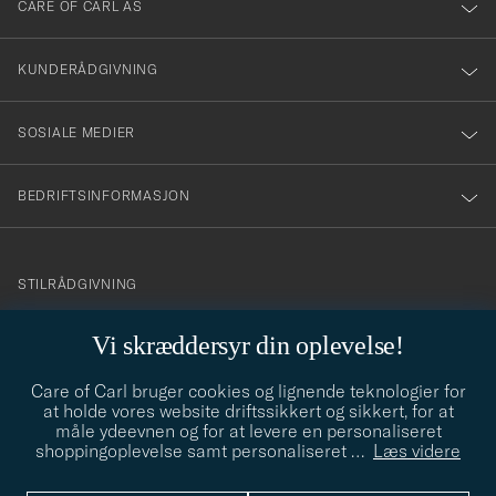
till
CARE OF CARL AS
vårt
nyhetsbrev!
KUNDERÅDGIVNING
SOSIALE MEDIER
BEDRIFTSINFORMASJON
info@careofcarl.no
STILRÅDGIVNING
Behøver du hjelp til å finne din personlige stil? Vi hjelper deg
Vi skræddersyr din oplevelse!
gjerne!
Care of Carl bruger cookies og lignende teknologier for
STILRÅDGIVNING
at holde vores website driftssikkert og sikkert, for at
måle ydeevnen og for at levere en personaliseret
shoppingoplevelse samt personaliseret
…
Læs videre
© Care of Carl 2026