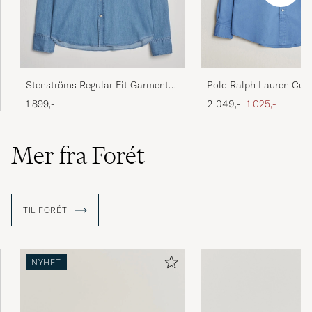
Stenströms Regular Fit Garment
Polo Ralph Lauren Cus
Washed Shirt Light Denim
Garment Twill Shirt Ni
Ordinær pris
Nedsatt pris
1 899,-
2 049,-
1 025,-
Mer fra Forét
TIL FORÉT
NYHET