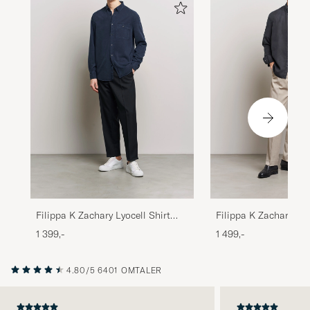
Filippa K Zachary Lyocell Shirt
Filippa K Zachary Ten
Navy
Almost Black
1 399,-
1 499,-
4.80/5
6401 OMTALER