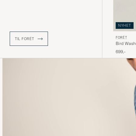
NYHET
FORÉT
TIL FORÉT
Bird Wash
699,-