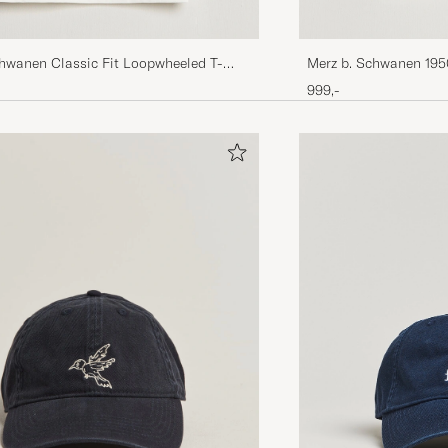
chwanen Classic Fit Loopwheeled T-
Merz b. Schwanen 195
e
shirt White
999,-