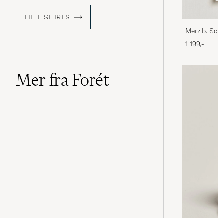
TIL T-SHIRTS
Merz b. S
Shirt Whit
1 199,-
Mer fra Forét