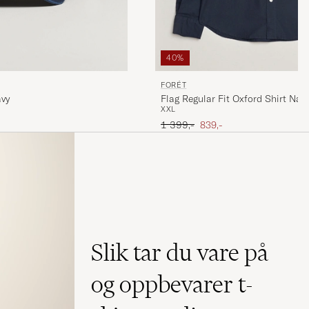
40%
FORÉT
vy
Flag Regular Fit Oxford Shirt Nav
XXL
Ordinær pris
Nedsatt pris
1 399,-
839,-
Slik tar du vare på
og oppbevarer t-