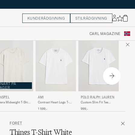
KUNDERÅDGIVNING
STILRÅDGIVNING
CARL MAGAZINE
NART PÅ
LAGER
MORRI
NSPEL
POLO RALPH LAUREN
AMI
James T-
iera Midweight T-Shirt
Custom Slim Fit Tee
Contrast Heart Logo T-
hive White
White
Shirt White
599,-
999,-
1 599,-
FORÉT
Things T-Shirt White