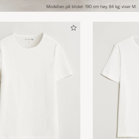
Modellen på bildet: 190 cm høy, 84 kg, viser M.