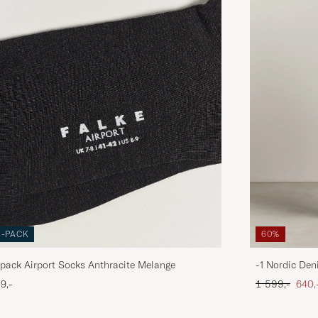
3-PACK
60%
pack Airport Socks Anthracite Melange
-1 Nordic Den
Ordinær pris
Neds
9,-
1 599,-
640,