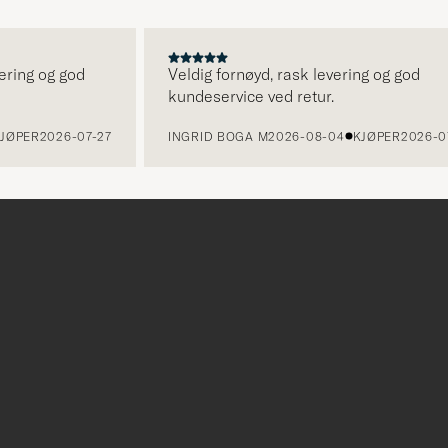
ng og god
Veldig fornøyd, rask levering og god
kundeservice ved retur.
ER
2026-07-27
INGRID BOGA M
2026-08-04
KJØPER
2026-07-2
r