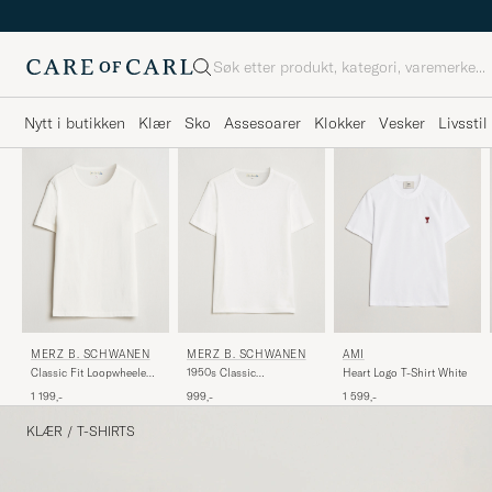
Søk
Nytt i butikken
Klær
Sko
Assesoarer
Klokker
Vesker
Livsstil
MERZ B. SCHWANEN
MERZ B. SCHWANEN
AMI
Classic Fit Loopwheeled
1950s Classic
Heart Logo T-Shirt White
T-Shirt White
Loopwheeled T-shirt
1 199,-
999,-
1 599,-
White
KLÆR
/
T-SHIRTS