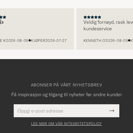
Veldig fornøyd, rask leveri
kundeservice
2026-08-05
KJØPER
2026-07-27
KENNETH O
2026-08-05
KJØP
ABONNER PÅ VÅRT NYHETSBREV
Få inspirasjon og tilgang til nyheter før andre kunder
E-
Dette
postadresse
Submit
felt
Newslette
må
Form
LES MER OM VÅR INTEGRITETSPOLICY
fylles
i