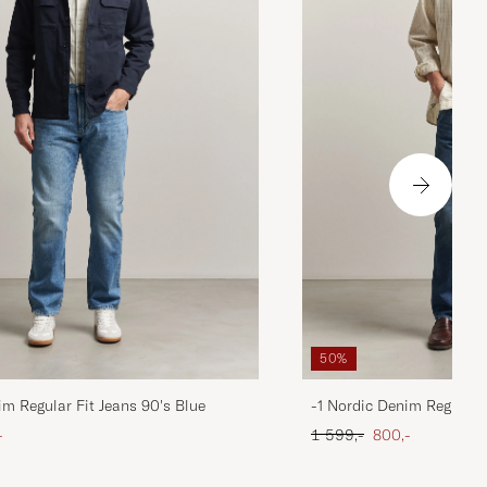
50%
im Regular Fit Jeans 90's Blue
-1 Nordic Denim Regular 
att pris
Ordinær pris
Nedsatt pris
-
1 599,-
800,-