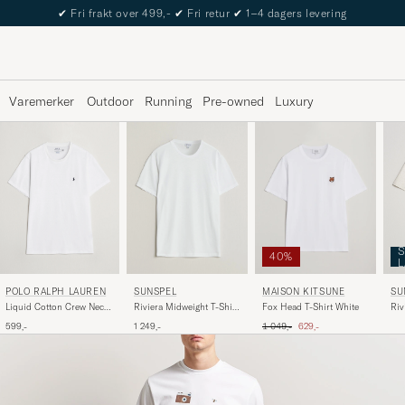
The Care of Carl Passport
Varemerker
Outdoor
Running
Pre-owned
Luxury
S
40%
POLO RALPH LAUREN
SU
SUNSPEL
MAISON KITSUNÉ
Liquid Cotton Crew Neck
Riv
Riviera Midweight T-Shirt
Fox Head T-Shirt White
T-Shirt White
Arc
White
Ordinær pris
Nedsatt pris
599,-
1 249,-
1 049,-
629,-