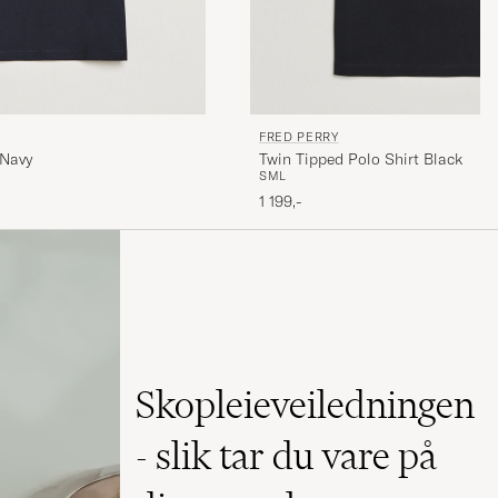
FRED PERRY
 Navy
Twin Tipped Polo Shirt Black
S
M
L
1 199,-
Skopleieveiledningen
- slik tar du vare på