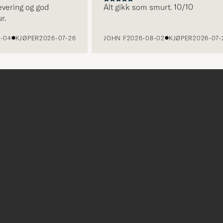
ring og god
Alt gikk som smurt. 10/10
KJØPER
2026-07-26
JOHN F
2026-08-02
KJØPER
2026-07-24
r