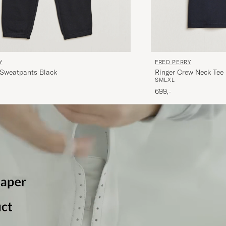
Y
FRED PERRY
Sweatpants Black
Ringer Crew Neck Tee
S
M
L
XL
699,-