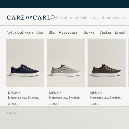
Søk
Nytt i butikken
Klær
Sko
Assesoarer
Klokker
Vesker
Livsstil
DIEMME
DIEMME
DIEMME
Marostica Low Sneaker
Marostica Low Sneaker
Marostica Low Sneaker
Navy Suede
Grey Suede
Smog Suede
3 899,-
3 899,-
3 899,-
SALG