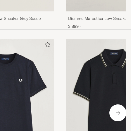
w Sneaker Grey Suede
Diemme Marostica Low Sneaker 
3 899,-