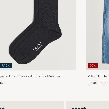
3-PACK
60%
pack Airport Socks Anthracite Melange
-1 Nordic Den
Ordinær pris
Neds
9,-
1 599,-
640,