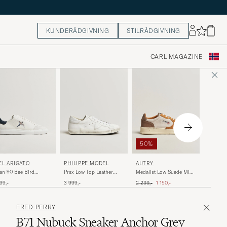
KUNDERÅDGIVNING
STILRÅDGIVNING
CARL MAGAZINE
60%
50%
GANT
EL ARIGATO
PHILIPPE MODEL
AUTRY
Mc Juli
an 90 Bee Bird
Prsx Low Top Leather
Medalist Low Suede Mix
Light Gr
aker White/Dark Blue
Sneakers White
Sneaker
Ordinær
Ordinær pris
Nedsatt pris
1 799,-
99,-
3 999,-
2 299,-
1 150,-
Antilop/White/Brown
FRED PERRY
B71 Nubuck Sneaker Anchor Grey