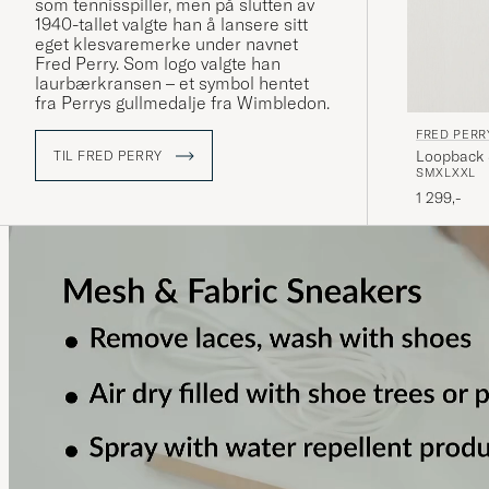
som tennisspiller, men på slutten av
1940-tallet valgte han å lansere sitt
eget klesvaremerke under navnet
Fred Perry. Som logo valgte han
laurbærkransen – et symbol hentet
fra Perrys gullmedalje fra Wimbledon.
FRED PERR
Loopback 
TIL FRED PERRY
S
M
XL
XXL
1 299,-