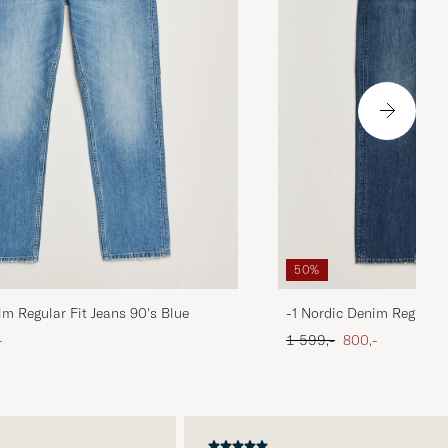
50%
im Regular Fit Jeans 90's Blue
-1 Nordic Denim Regular 
att pris
Ordinær pris
Nedsatt pris
-
1 599,-
800,-