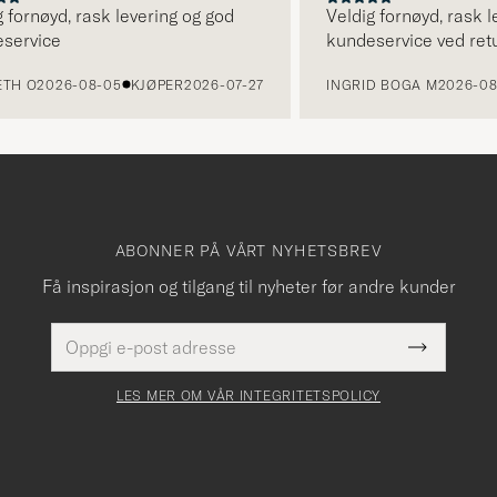
rnøyd, rask levering og god
Veldig fornøyd, rask leve
vice
kundeservice ved retur.
 O
2026-08-05
KJØPER
2026-07-27
INGRID BOGA M
2026-08-04
ABONNER PÅ VÅRT NYHETSBREV
Få inspirasjon og tilgang til nyheter før andre kunder
E-
Dette
postadresse
Submit
felt
Newslette
må
Form
LES MER OM VÅR INTEGRITETSPOLICY
fylles
i