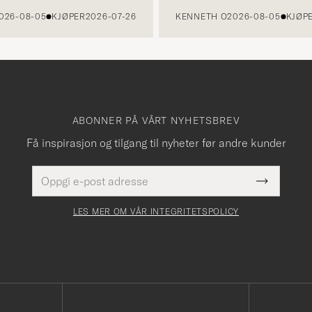
-08-05
KJØPER
2026-07-26
KENNETH O
2026-08-05
KJØPER
2
ABONNER PÅ VÅRT NYHETSBREV
Få inspirasjon og tilgang til nyheter før andre kunder
E-
Dette
postadresse
Submit
felt
Newslette
må
Form
LES MER OM VÅR INTEGRITETSPOLICY
fylles
i