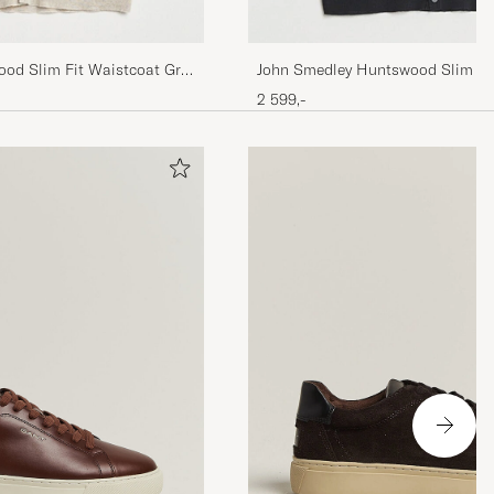
od Slim Fit Waistcoat Grey
John Smedley Huntswood Slim Fi
Black
2 599,-