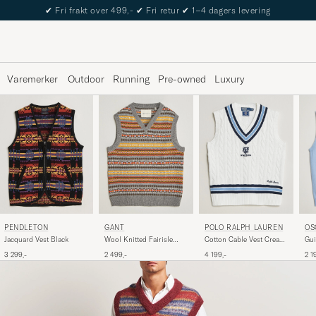
✔
Fri frakt over 499,-
✔
Fri retur
✔
1–4 dagers levering
Varemerker
Outdoor
Running
Pre-owned
Luxury
PENDLETON
GANT
POLO RALPH LAUREN
OS
Jacquard Vest Black
Wool Knitted Fairisle
Cotton Cable Vest Cream
Gui
Vest Multi
Combo
Lig
3 299,-
2 499,-
4 199,-
2 1