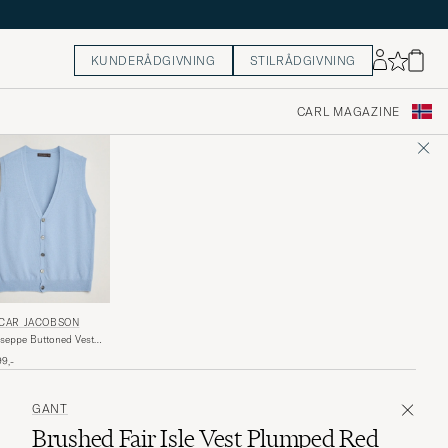
KUNDERÅDGIVNING
STILRÅDGIVNING
CARL MAGAZINE
CAR JACOBSON
seppe Buttoned Vest
ht Blue
99,-
GANT
Brushed Fair Isle Vest Plumped Red