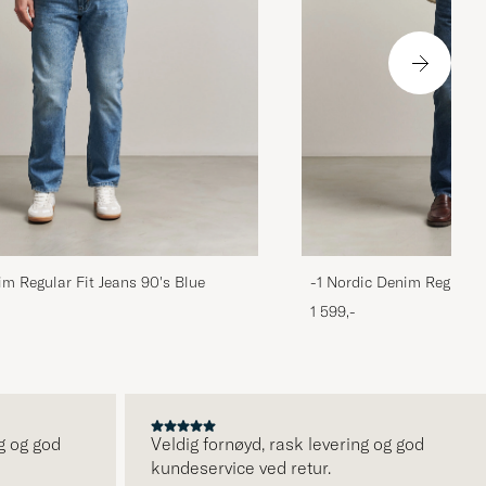
im Regular Fit Jeans 90's Blue
-1 Nordic Denim Regular 
1 599,-
g god
Veldig fornøyd, rask levering og god
kundeservice ved retur.