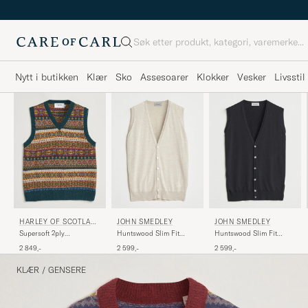
Søk
Nytt i butikken
Klær
Sko
Assesoarer
Klokker
Vesker
Livsstil
HARLEY OF SCOTLAN
JOHN SMEDLEY
JOHN SMEDLEY
D
Supersoft 2ply
Huntswood Slim Fit
Huntswood Slim Fit
Lambswool Fairisle Vest
Waistcoat Grey Fleece
Waistcoat Black
2 849,-
2 599,-
2 599,-
Tempest
KLÆR
/
GENSERE