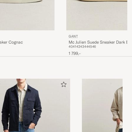
GANT
eaker Cognac
Mc Julien Suede Sneaker Dark Br
40
41
42
43
44
45
46
1 799,-