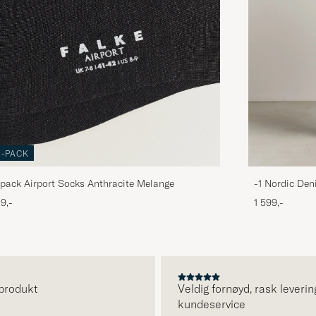
3-PACK
pack Airport Socks Anthracite Melange
-1 Nordic Den
9,-
1 599,-
odukt
Veldig fornøyd, rask levering o
kundeservice