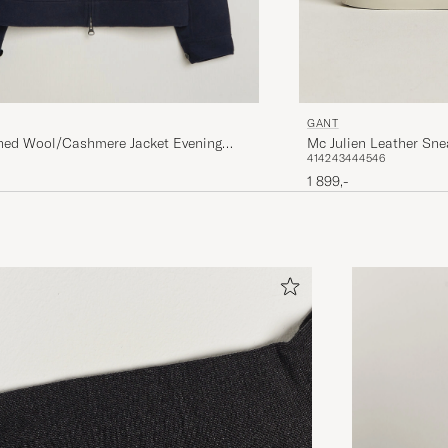
GANT
hed Wool/Cashmere Jacket Evening
Mc Julien Leather Sn
41
42
43
44
45
46
1 899,-