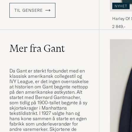
NYHET
TIL GENSERE
Harley Of
Fairisle V
2 849,-
Mer fra Gant
Da Gant er sterkt forbundet med en
klassisk amerikansk collegestil og
IVY League, er det ingen overraskelse
at historien om Gant begynte nettopp
på den amerikanske østkysten. Alt
startet med Bernard Gantmacher,
som tidlig på 1900-tallet begynte å sy
skjortekrager i Manhattans
tekstildistrikt. I 1927 valgte han og
hans kone sammen å starte en egen
fabrikk som underleverandør for
andre varemerker. Skjortene de