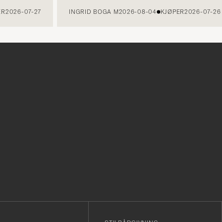
026-07-27
INGRID BOGA M
2026-08-04
KJØPER
2026-07-26
r