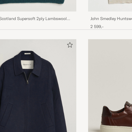
 Scotland Supersoft 2ply Lambswool
John Smedley Huntswo
est Tempest
Fleece
2 599,-