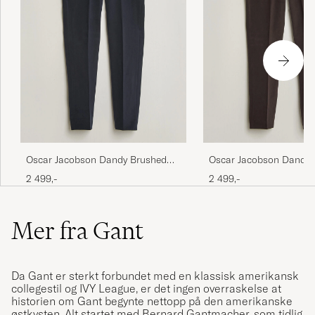
Oscar Jacobson Dandy Brushed
Oscar Jacobson Dandy 
Cotton Trousers Blue
Cotton Trousers Brown
2 499,-
2 499,-
Mer fra Gant
Da Gant er sterkt forbundet med en klassisk amerikansk
collegestil og IVY League, er det ingen overraskelse at
historien om Gant begynte nettopp på den amerikanske
østkysten. Alt startet med Bernard Gantmacher, som tidlig