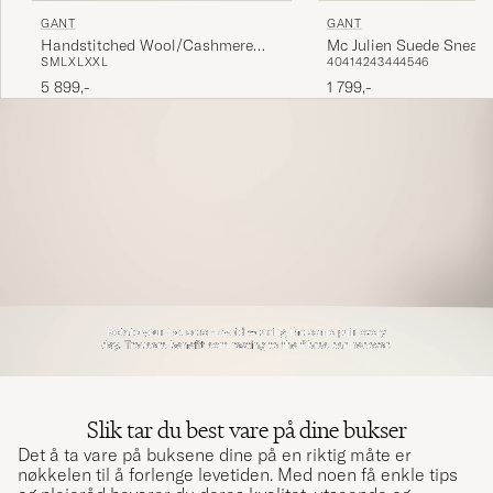
GANT
GANT
Handstitched Wool/Cashmere
Mc Julien Suede Sneake
S
M
L
XL
XXL
40
41
42
43
44
45
46
Jacket Evening Blue
Brown
5 899,-
1 799,-
Slik tar du best vare på dine bukser
Det å ta vare på buksene dine på en riktig måte er
nøkkelen til å forlenge levetiden. Med noen få enkle tips