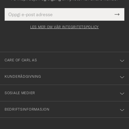
E-
Tack
Dette
postadresse
Submi
för
felt
Newsl
må
Form
LES MER OM VÅR INTEGRITETSPOLICY
att
fylles
du
i
anmälde
dig
till
CARE OF CARL AS
vårt
nyhetsbrev!
KUNDERÅDGIVNING
SOSIALE MEDIER
BEDRIFTSINFORMASJON