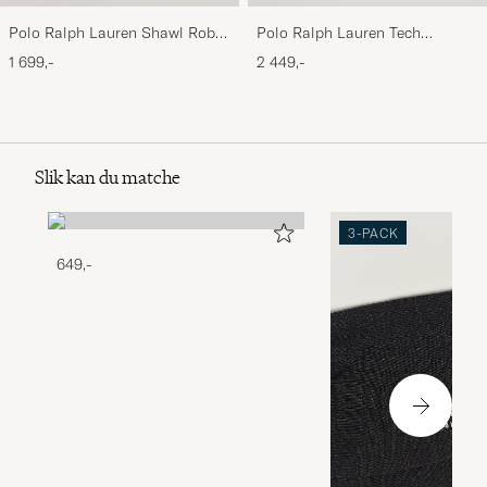
Polo Ralph Lauren Shawl Robe
Polo Ralph Lauren Tech
Navy
Performance Full Zip Light
1 699,-
2 449,-
Sport Heather
Slik kan du matche
3-PACK
649,-