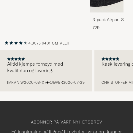
3-pack Airport Socks
Melange
729,-
4.80/5
6401 OMTALER
Alltid kjempe fornøyd med
Rask levering o
kvaliteten og levering.
FORRIGE
IMRAN W
2026-08-07
KJØPER
2026-07-29
CHRISTOFFER MI
ABONNER PÅ VÅRT NYHETSBREV
Få inspirasjon og tilgang til nyheter før andre kunder