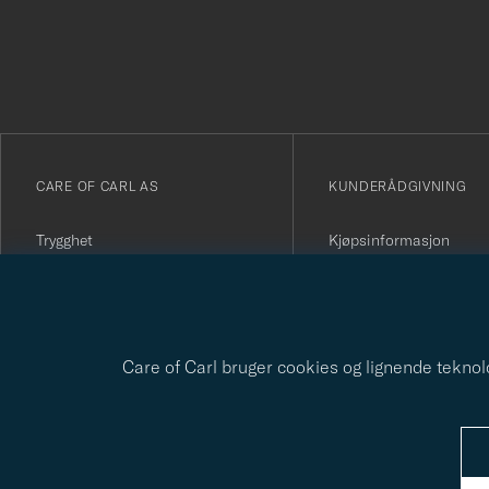
för
att
du
anmälde
dig
till
vårt
CARE OF CARL AS
KUNDERÅDGIVNING
nyhetsbrev!
Trygghet
Kjøpsinformasjon
The Passport
Kontakt oss
Om Care of Carl
Vanlige spørsmål
Kjøpevilkår
Angre kjøpet ditt
Presse
Kundeanmeldelser
Personvernpolicy
Gavekort
Bærekraftsrapport
Care of Carl bruger cookies og lignende teknolog