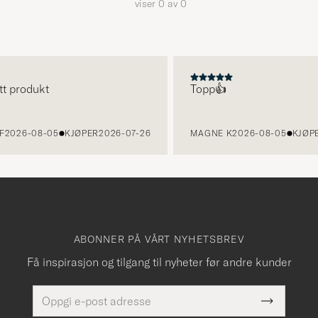
viser
0
av
0
tt produkt
Topp👍
F
2026-08-05
KJØPER
2026-07-26
MAGNE K
2026-08-05
KJØPE
ABONNER PÅ VÅRT NYHETSBREV
Få inspirasjon og tilgang til nyheter før andre kunder
E-
Dette
postadresse
Submit
felt