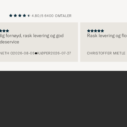
4.80/5
6400 OMTALER
FORRIGE
NESTE
ig fornøyd, rask levering og god
Rask levering og flo
eservice
NETH O
2026-08-05
KJØPER
2026-07-27
CHRISTOFFER MIETLE 
Tack