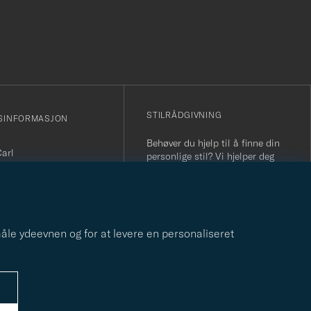
r
STILRÅDGIVNING
SINFORMASJON
Behøver du hjelp til å finne din
Carl
personlige stil? Vi hjelper deg
sjonsnummer: 931 442
gjerne!
nfo@careofcarl.no
STILRÅDGIVNING
800 31 200
r 09-17)
 måle ydeevnen og for at levere en personaliseret