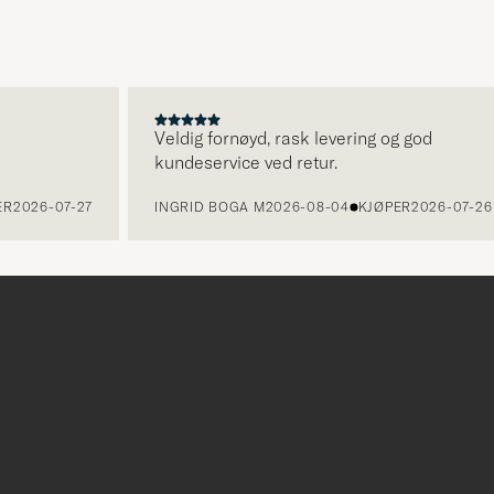
for
å
aktivere
Min
stil,
Veldig fornøyd, rask levering og god
kundeservice ved retur.
og
opplev
R
2026-07-27
INGRID BOGA M
2026-08-04
KJØPER
2026-07-26
et
mer
håndpluk
utvalg
til
deg.