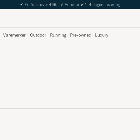
✔
Fri frakt over 499,-
✔
Fri retur
✔
1–4 dagers levering
Varemerker
Outdoor
Running
Pre-owned
Luxury