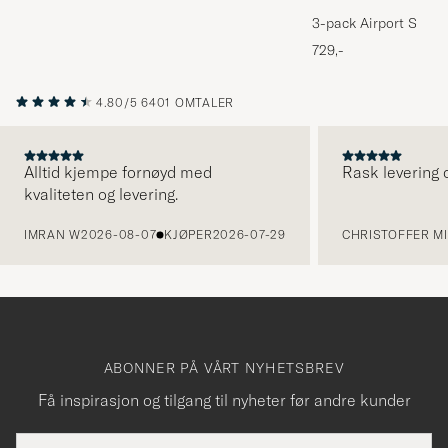
3-pack Airport Socks
Melange
729,-
4.80/5
6401 OMTALER
Alltid kjempe fornøyd med
Rask levering o
kvaliteten og levering.
FORRIGE
IMRAN W
2026-08-07
KJØPER
2026-07-29
CHRISTOFFER MI
ABONNER PÅ VÅRT NYHETSBREV
Få inspirasjon og tilgang til nyheter før andre kunder
E-