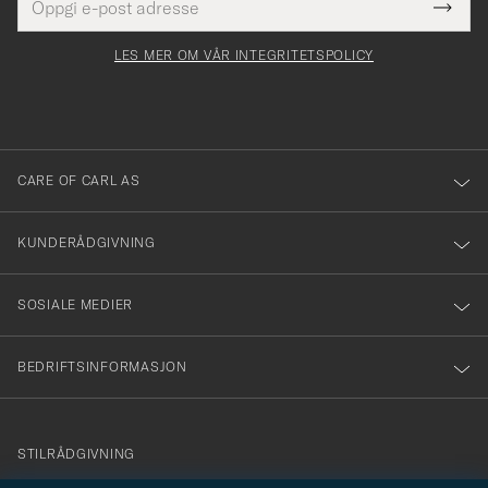
Tack
Dette
postadresse
Submi
för
felt
Newsl
må
Form
LES MER OM VÅR INTEGRITETSPOLICY
att
fylles
du
i
anmälde
dig
till
CARE OF CARL AS
vårt
nyhetsbrev!
KUNDERÅDGIVNING
SOSIALE MEDIER
BEDRIFTSINFORMASJON
info@careofcarl.no
STILRÅDGIVNING