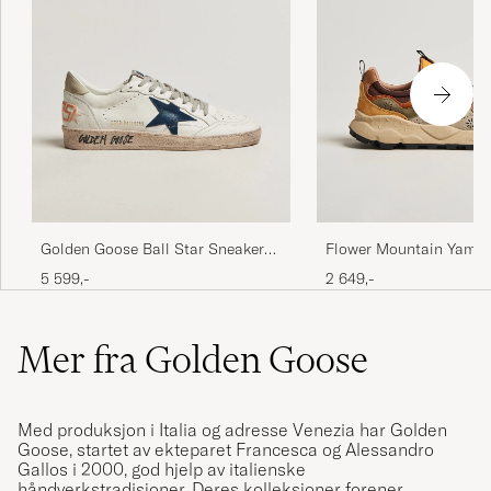
Flower Mountain Yama
Golden Goose Ball Star Sneakers
Suede/Nylon Sneaker Ol
White/Ice
2 649,-
5 599,-
Mer fra Golden Goose
Med produksjon i Italia og adresse Venezia har Golden
Goose, startet av ekteparet Francesca og Alessandro
Gallos i 2000, god hjelp av italienske
håndverkstradisjoner. Deres kolleksjoner forener