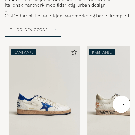
italiensk håndverk med tidsriktig, urban design.
GGDB har blitt et anerkjent varemerke og har et komplett
utvalg av klær, sko og tilbehør. De kjennetegnes av sine
spesielle, vintageinspirerte sneakers utsmykket med
TIL GOLDEN GOOSE
stjerner og såler med brukt utseende.
KAMPANJE
KAMPANJE