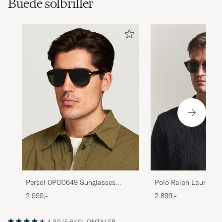
Buede solbriller
Persol 0PO0649 Sunglasses
Polo Ralph Lauren 
Havana/Crystal Green
Sunglasses Black
2 999,-
2 899,-
4.80/5
6401 OMTALER