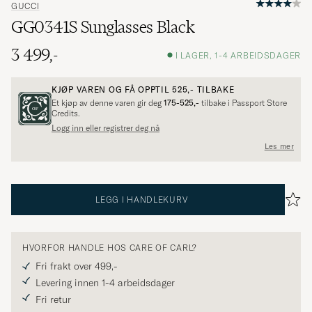
GUCCI
GG0341S Sunglasses Black
3 499,-
I LAGER, 1-4 ARBEIDSDAGER
KJØP VAREN OG FÅ OPPTIL
525,-
TILBAKE
Et kjøp av denne varen gir deg
175-525,-
tilbake i Passport Store
Credits.
Logg inn eller registrer deg nå
Les mer
LEGG I HANDLEKURV
HVORFOR HANDLE HOS CARE OF CARL?
Fri frakt over 499,-
Levering innen 1-4 arbeidsdager
Fri retur