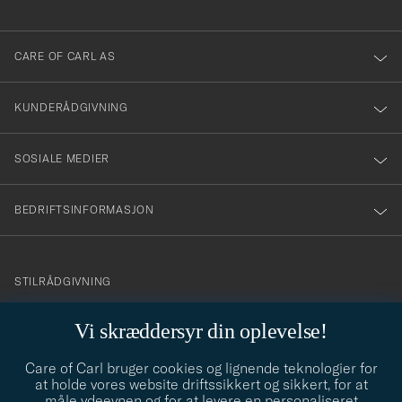
anmälde
dig
till
CARE OF CARL AS
vårt
nyhetsbrev!
KUNDERÅDGIVNING
SOSIALE MEDIER
BEDRIFTSINFORMASJON
info@careofcarl.no
STILRÅDGIVNING
Behøver du hjelp til å finne din personlige stil? Vi hjelper deg
Vi skræddersyr din oplevelse!
gjerne!
Care of Carl bruger cookies og lignende teknologier for
STILRÅDGIVNING
at holde vores website driftssikkert og sikkert, for at
måle ydeevnen og for at levere en personaliseret