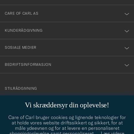
dig
till
CARE OF CARL AS
vårt
nyhetsbrev!
KUNDERÅDGIVNING
SOSIALE MEDIER
BEDRIFTSINFORMASJON
info@careofcarl.no
STILRÅDGIVNING
Behøver du hjelp til å finne din personlige stil? Vi hjelper deg
Vi skræddersyr din oplevelse!
gjerne!
Care of Carl bruger cookies og lignende teknologier for
STILRÅDGIVNING
at holde vores website driftssikkert og sikkert, for at
måle ydeevnen og for at levere en personaliseret
shoppingoplevelse samt personaliseret
…
Læs videre