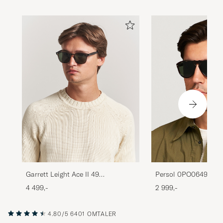
Garrett Leight Ace II 49
Persol 0PO0649 Sun
Sunglasses Black Glass
Havana/Crystal Gree
4 499,-
2 999,-
4.80/5
6401 OMTALER