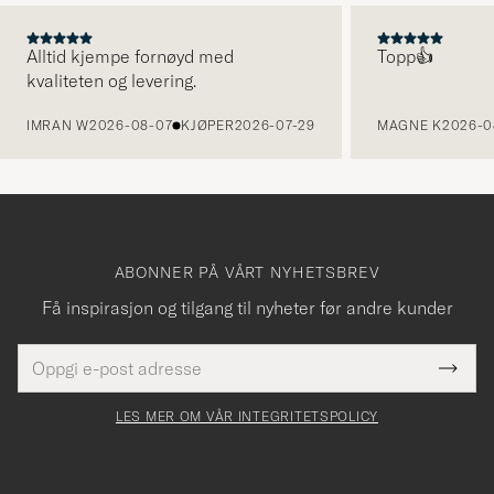
Alltid kjempe fornøyd med
Topp👍
kvaliteten og levering.
FORRIGE
IMRAN W
2026-08-07
KJØPER
2026-07-29
MAGNE K
2026-0
ABONNER PÅ VÅRT NYHETSBREV
Få inspirasjon og tilgang til nyheter før andre kunder
E-
Tack
Dette
postadresse
Submi
för
felt
Newsl
må
Form
LES MER OM VÅR INTEGRITETSPOLICY
att
fylles
du
i
anmälde