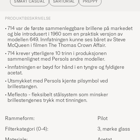
SMART CASUAL
SARTORIAL
PREPPY
PRODUKTBESKRIVELSE
714 var de første sammenleggbare brillene på markedet
og ble introdusert i 1960 som en praktisk versjon av
modellen 649. Innfatningen kunne ses båret av Steve
McQueen i filmen The Thomas Crown Affair.
714 krever ytterligere 10 trinn i produksjonen
sammenlignet med Persols andre modeller.
Innfatningen er bøyd for hånd i en tyngre og fyldigere
acetat.
Utsmykket med Persols kjente pilsymbol ved
brillestangen.
Meflecto - fleksibelt stålsystem som minsker
brillestengenes trykk mot tinningen.
Rammeform:
Pilot
Filterkategori (0-4):
3, mørke glass
Materiale:
Acetat