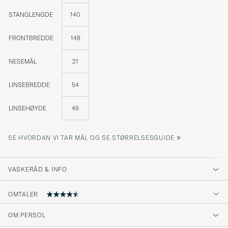
STANGLENGDE
140
FRONTBREDDE
148
NESEMÅL
21
LINSEBREDDE
54
LINSEHØYDE
46
»
SE HVORDAN VI TAR MÅL OG SE STØRRELSESGUIDE
VASKERÅD & INFO
OMTALER
OM PERSOL
Snyggaste och mest kvalitativa solglasögonen