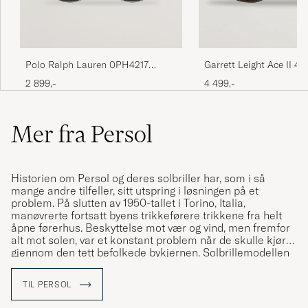
Polo Ralph Lauren 0PH4217
Garrett Leight Ace II 49
Sunglasses Black
Sunglasses Black Glass
2 899,-
4 499,-
Mer fra Persol
Historien om Persol og deres solbriller har, som i så
mange andre tilfeller, sitt utspring i løsningen på et
problem. På slutten av 1950-tallet i Torino, Italia,
manøvrerte fortsatt byens trikkeførere trikkene fra helt
åpne førerhus. Beskyttelse mot vær og vind, men fremfor
alt mot solen, var et konstant problem når de skulle kjøre
gjennom den tett befolkede bykjernen. Solbrillemodellen
PO 649 ble utviklet som en modell som løste
trikkeførernes dilemma, og den er blitt en klassiker blant
TIL PERSOL
solbriller.