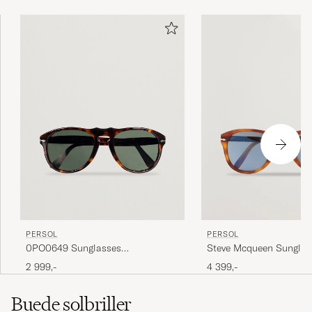
PERSOL
PERSOL
0PO0649 Sunglasses
Steve Mcqueen Sunglas
Havana/Crystal Green
Havana
2 999,-
4 399,-
Buede solbriller