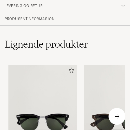
jag har ägt. Italienarna kan mode!
LEVERING OG RETUR
DANIJEL L
KJØPTE PÅ CAREOFCARL.SE
PRODUSENTINFORMASJON
Lignende
produkter