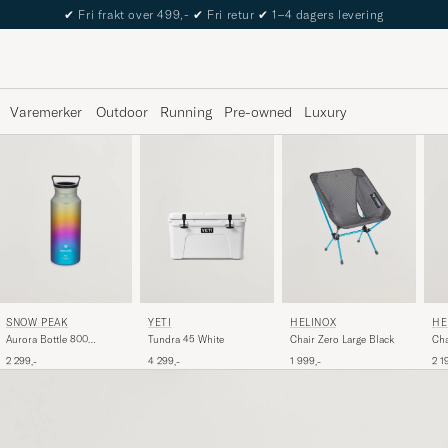
✔
Fri frakt over 499,-
✔
Fri retur
✔
1–4 dagers levering
Varemerker
Outdoor
Running
Pre-owned
Luxury
SNOW PEAK
HELINOX
HE
YETI
Aurora Bottle 800
Chair Zero Large Black
Cha
Tundra 45 White
Rainbow
Bla
2 299,-
1 999,-
2 1
4 299,-