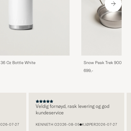
36 Oz Bottle White
Snow Peak Trek 900 Coo
699,-
Veldig fornøyd, rask levering og god
V
kundeservice
k
6-07-27
KENNETH O
2026-08-05
KJØPER
2026-07-27
I