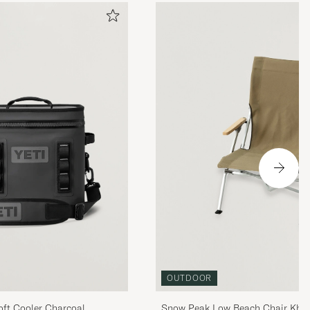
OUTDOOR
oft Cooler Charcoal
Snow Peak Low Beach Chair Khak