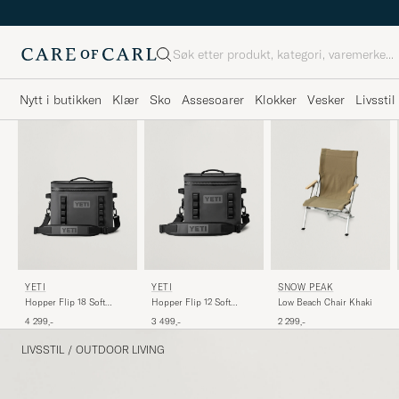
Søk
Nytt i butikken
Klær
Sko
Assesoarer
Klokker
Vesker
Livsstil
YETI
YETI
SNOW PEAK
Hopper Flip 18 Soft
Hopper Flip 12 Soft
Low Beach Chair Khaki
Cooler Charcoal
Cooler Charcoal
4 299,-
3 499,-
2 299,-
LIVSSTIL
/
OUTDOOR LIVING