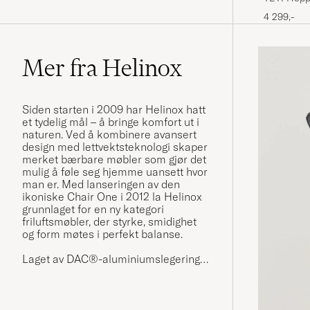
4 299,-
Mer fra Helinox
Siden starten i 2009 har Helinox hatt
et tydelig mål – å bringe komfort ut i
naturen. Ved å kombinere avansert
design med lettvektsteknologi skaper
merket bærbare møbler som gjør det
mulig å føle seg hjemme uansett hvor
man er. Med lanseringen av den
ikoniske Chair One i 2012 la Helinox
grunnlaget for en ny kategori
friluftsmøbler, der styrke, smidighet
og form møtes i perfekt balanse.
Laget av DAC®-aluminiumslegering –
et lett men sterkt metall utviklet av
det sørkoreanske selskapet Dongah
Aluminum Corporation – tilbyr
Helinox stoler, bord og telt bygget for