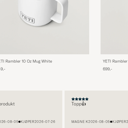
TI Rambler 10 Oz Mug White
YETI Rambler 
9,-
699,-
odukt
Topp👍
-08-05
KJØPER
2026-07-26
MAGNE K
2026-08-05
KJØPER
202