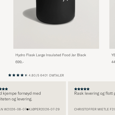
YE
Hydro Flask Large Insulated Food Jar Black
44
699,-
4.80/5
6401 OMTALER
FORRIGE
NESTE
 kjempe fornøyd med
Rask levering og flott pr
ten og levering.
W
2026-08-07
KJØPER
2026-07-29
CHRISTOFFER MIETLE F
2026