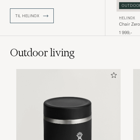
mange års bruk. Hvert produkt preges
OUTDOO
av moderne estetikk og teknisk
presisjon, designet for å fungere like
TIL HELINOX
HELINOX
godt i fjellet som på stranden eller i
Chair Zero
hagen.
1 999,-
Outdoor living