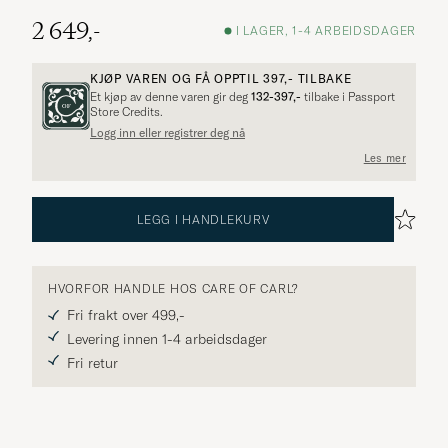
2 649,-
I LAGER, 1-4 ARBEIDSDAGER
KJØP VAREN OG FÅ OPPTIL
397,-
TILBAKE
Et kjøp av denne varen gir deg
132-397,-
tilbake i Passport
Store Credits.
Logg inn eller registrer deg nå
Les mer
LEGG I HANDLEKURV
HVORFOR HANDLE HOS CARE OF CARL?
Fri frakt over 499,-
Levering innen 1-4 arbeidsdager
Fri retur