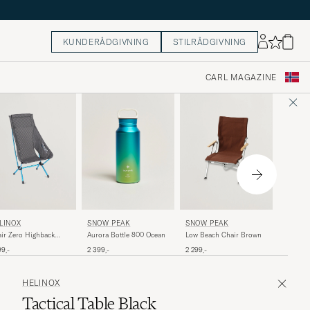
KUNDERÅDGIVNING
STILRÅDGIVNING
CARL MAGAZINE
SNOW 
SNOW PEAK
SNOW PEAK
LINOX
Luxury 
Aurora Bottle 800 Ocean
Low Beach Chair Brown
ir Zero Highback
Grey
ck
3 299,-
2 399,-
2 299,-
99,-
HELINOX
Tactical Table Black