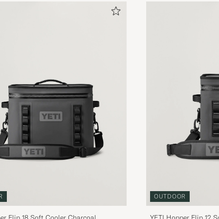
R
OUTDOOR
r Flip 18 Soft Cooler Charcoal
YETI Hopper Flip 12 S