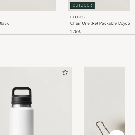
OUTDOOR
HELINOX
Black
Chair One (Re) Packable Coyote 
1 799,-