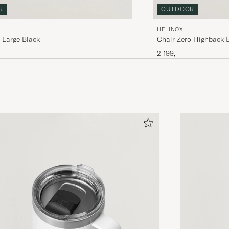
R
OUTDOOR
HELINOX
 Large Black
Chair Zero Highback 
2 199,-