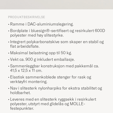
PRODUKTBESKRIVELSE
Ramme i DAC-aluminiumslegering.
Bordplate i bluesign®-sertifisert og resirkulert 600D
polyester med høy slitestyrke.
Integrert polykarbonatskive som skaper en stabil og
flat arbeidsflate.
Maksimal belastning opp til 50 kg.
Vekt ca. 900 g inkludert emballasje.
Sammenleggbar konstruksjon med pakkemål ca.
41,5 x 12,5 x 11 cm.
Elastisk sammenkoblede stenger for rask og
verktøyfri montering.
Nav i slitesterk nylonharpiks for ekstra stabilitet og
holdbarhet.
Leveres med en slitesterk ryggsekk i resirkulert
polyester, utstyrt med glidelås og MOLLE-
festepunkter.