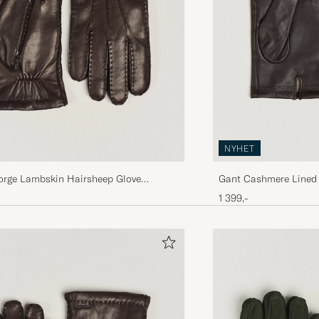
NYHET
orge Lambskin Hairsheep Glove
Gant Cashmere Lined 
1 399,-