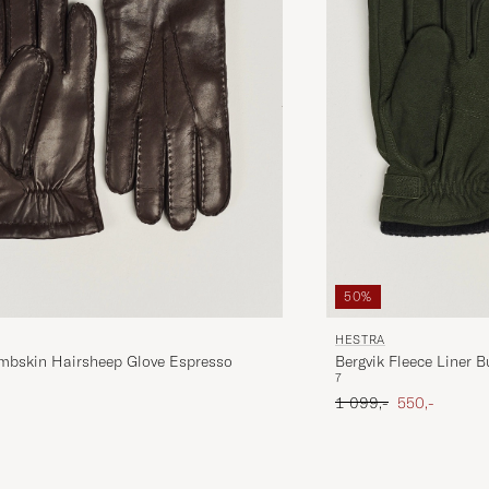
50%
HESTRA
mbskin Hairsheep Glove Espresso
Bergvik Fleece Liner 
7
Green
Ordinær pris
Nedsatt pris
1 099,-
550,-