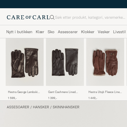
Søk
Nytt i butikken
Klær
Sko
Assesoarer
Klokker
Vesker
Livsstil
Hestra George Lambskin
Hestra Utsjö Fleece Lined
Gant Cashmere Lined
Hairsheep Glove
Buckle Elkskin Glove
Leather Glove Deep
1 599,-
1 449,-
1 399,-
Espresso
Chestnut
Brown
ASSESOARER
/
HANSKER
/
SKINNHANSKER