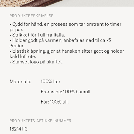
PRODUKTBESKRIVELSE
• Sydd for hånd, en prosess som tar omtrent to timer
pr par.
•
Strikket fôr i ull fra Italia
.
•
Holder godt på varmen, anbefales ned til ca -5
grader
.
• Elastisk åpning, gjør at hansken sitter godt og holder
kald luft ute.
• Stanset logo på skaftet.
Materiale:
100% lær
Framside: 100% bomull
Fór: 100% ull.
PRODUKTETS ARTIKKELNUMMER
16214113