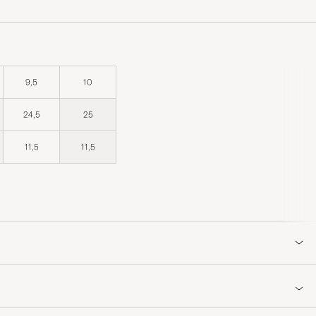
9,5
10
24,5
25
11,5
11,5