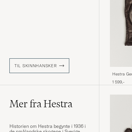
TIL SKINNHANSKER
Hestra Ge
Espresso
1 599,-
Mer fra Hestra
Historien om Hestra begynte i 1936 i
de smålandske skogene i Sverige,