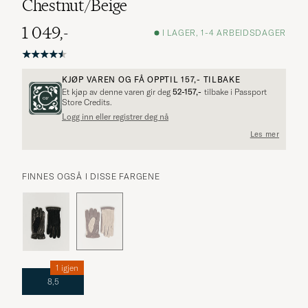
Chestnut/Beige
1 049,-
I LAGER, 1-4 ARBEIDSDAGER
KJØP VAREN OG FÅ OPPTIL
157,-
TILBAKE
Et kjøp av denne varen gir deg
52-157,-
tilbake i Passport
Flere alternativer?
Store Credits.
Logg inn eller registrer deg nå
Les mer
UTFORSK LIGNENDE PRODUKTER
FINNES OGSÅ I DISSE FARGENE
1 igjen
8,5