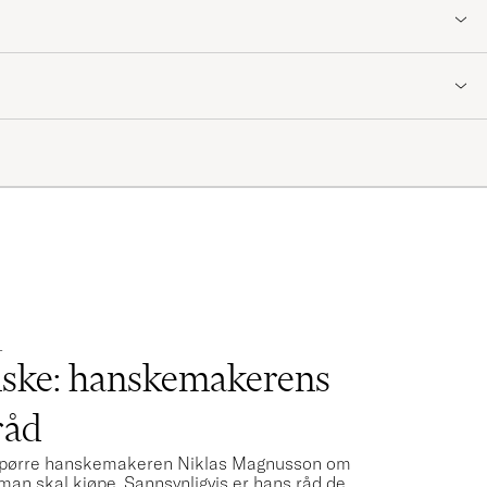
r som min far
N AV HESTRAS HANSKEMAKERE »
L
nske: hanskemakerens
råd
å å spørre hanskemakeren Niklas Magnusson om
man skal kjøpe. Sannsynligvis er hans råd de