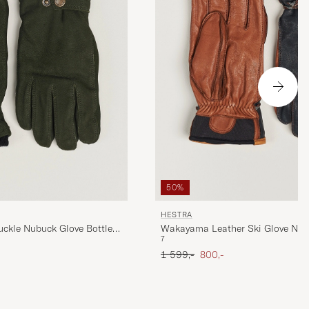
50%
HESTRA
Buckle Nubuck Glove Bottle
Wakayama Leather Ski Glove Nav
7
Ordinær pris
Nedsatt pris
1 599,-
800,-