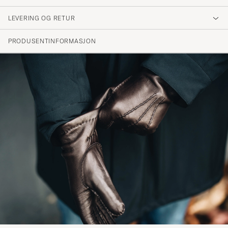
Som bestilt og meget rask levering
LEVERING OG RETUR
ODDBJØRN N
KJØPTE PÅ CAREOFCARL.NO
PRODUSENTINFORMASJON
LES MER OM HESTRA OG VAREMERKETS HISTORIE »
HVA BØR VI TENKE PÅ NÅR VI VELGER EN HANSKE? VI
SPURTE EN AV HESTRAS HANSKEMAKERE »