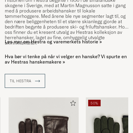
Historien om Hestra begynte i 1936 i de smålandske
skogene i Sverige, med at Martin Magnusson satte i gang
med å produsere arbeidshansker til lokale
tømmerhoggere. Med årene ble nye segmenter lagt til, og
den nære beliggenheten til et større skianlegg gjorde at
bedriften begynte å produsere ski- og friluftshansker. Hos
oss finner du et kresent utvalg av Hestras kolleksjon av
herrehansker, laget av fine, omhyggelig utvalgte
Les mer om Hestra og varemerkets historie »
skinnkvaliteter.
Hva bør vi tenke på når vi velger en hanske? Vi spurte en
av Hestras hanskemakere »
TIL HESTRA
50%