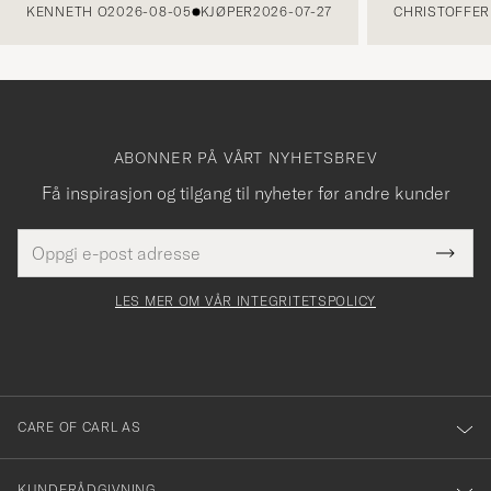
KENNETH O
2026-08-05
KJØPER
2026-07-27
CHRISTOFFER 
ABONNER PÅ VÅRT NYHETSBREV
Få inspirasjon og tilgang til nyheter før andre kunder
E-
Tack
Dette
postadresse
Submi
för
felt
Newsl
må
Form
LES MER OM VÅR INTEGRITETSPOLICY
att
fylles
du
i
anmälde
dig
till
CARE OF CARL AS
vårt
nyhetsbrev!
KUNDERÅDGIVNING