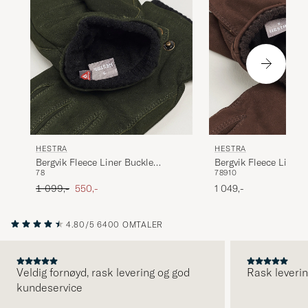
HESTRA
HESTRA
Bergvik Fleece Liner Buckle
Bergvik Fleece Liner 
7
8
7
8
9
10
Nubuck Glove Bottle Green
Nubuck Glove Espres
Ordinær pris
Nedsatt pris
1 099,-
550,-
1 049,-
4.80/5
6400 OMTALER
Veldig fornøyd, rask levering og god
Rask leverin
kundeservice
FORRIGE