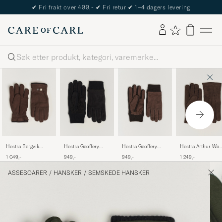
✔
Fri frakt over 499,-
✔
Fri retur
✔
1–4 dagers levering
Søk
Hestra Bergvik
Hestra Geoffery
Hestra Geoffery
Hestra Arthur Woo
Fleece Liner Buckle
Suede Wool Tricot
Suede Wool Tricot
Lined Suede Glove
1 049,-
949,-
949,-
1 249,-
Nubuck Glove
Glove Black
Glove Espresso
Espresso
Espresso
ASSESOARER
/
HANSKER
/
SEMSKEDE HANSKER