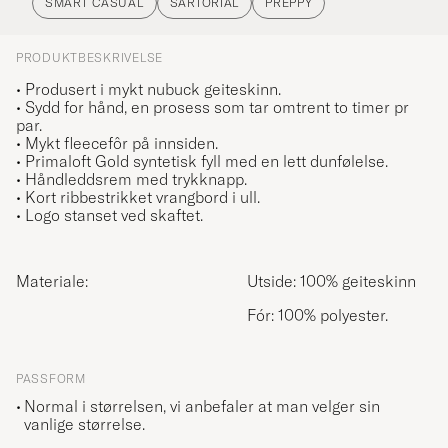
SMART CASUAL
SARTORIAL
PREPPY
PRODUKTBESKRIVELSE
• Produsert i mykt nubuck geiteskinn.
• Sydd for hånd, en prosess som tar omtrent to timer pr
par.
• Mykt fleecefôr på innsiden.
• Primaloft Gold syntetisk fyll med en lett dunfølelse.
• Håndleddsrem med trykknapp.
• Kort ribbestrikket vrangbord i ull.
• Logo stanset ved skaftet.
Materiale:
Utside: 100% geiteskinn
Fór: 100% polyester.
PASSFORM
Normal i størrelsen, vi anbefaler at man velger sin
vanlige størrelse.