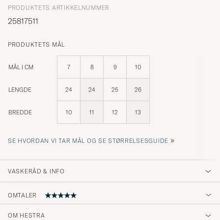
PRODUKTETS ARTIKKELNUMMER
25817511
PRODUKTETS MÅL
MÅL I CM
7
8
9
10
LENGDE
24
24
25
26
BREDDE
10
11
12
13
»
SE HVORDAN VI TAR MÅL OG SE STØRRELSESGUIDE
VASKERÅD & INFO
OMTALER
OM HESTRA