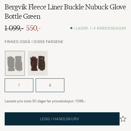
Bergvik Fleece Liner Buckle Nubuck Glove
Bottle Green
1 099,-
550,-
I LAGER, 1-4 ARBEIDSDAGER
Ordinær pris
Nedsatt pris
FINNES OGSÅ I DISSE FARGENE
7
8
Laveste pris siste 30 dager før prisreduksjon:
1099,-
LEGG I HANDLEKURV