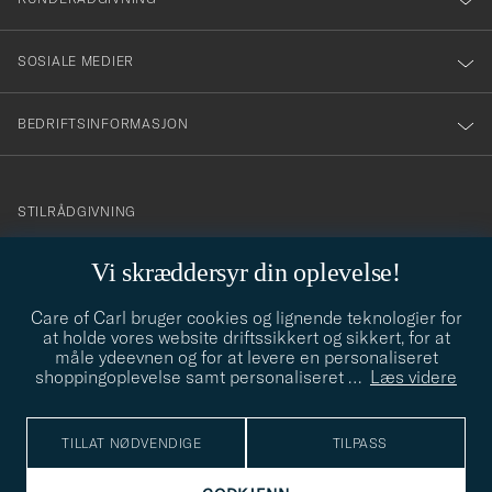
SOSIALE MEDIER
BEDRIFTSINFORMASJON
info@careofcarl.no
STILRÅDGIVNING
Behøver du hjelp til å finne din personlige stil? Vi hjelper deg
Vi skræddersyr din oplevelse!
gjerne!
Care of Carl bruger cookies og lignende teknologier for
STILRÅDGIVNING
at holde vores website driftssikkert og sikkert, for at
måle ydeevnen og for at levere en personaliseret
shoppingoplevelse samt personaliseret
…
Læs videre
© Care of Carl 2026
TILLAT NØDVENDIGE
TILPASS