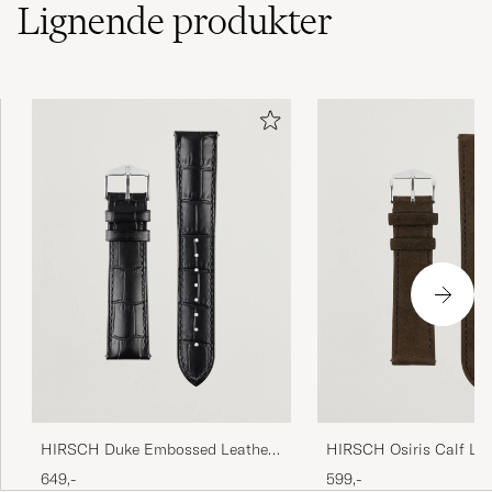
Lignende
produkter
HIRSCH Duke Embossed Leather
HIRSCH Osiris Calf Lea
Watch Strap Black
Nubuck Effect Watch S
649,-
599,-