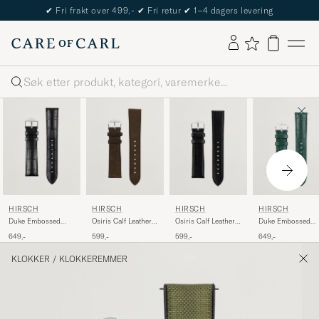
✔
Fri frakt over 499,-
✔
Fri retur
✔
1–4 dagers levering
Søk
HIRSCH
HIRSCH
HIRSCH
HIRSCH
Duke Embossed
Osiris Calf Leather
Osiris Calf Leather
Duke Embossed
Leather Watch Strap
Nubuck Effect
Watch Strap Black
Leather Watch Str
649,-
599,-
599,-
649,-
Black
Watch Strap Brown
Green
KLOKKER
/
KLOKKEREMMER