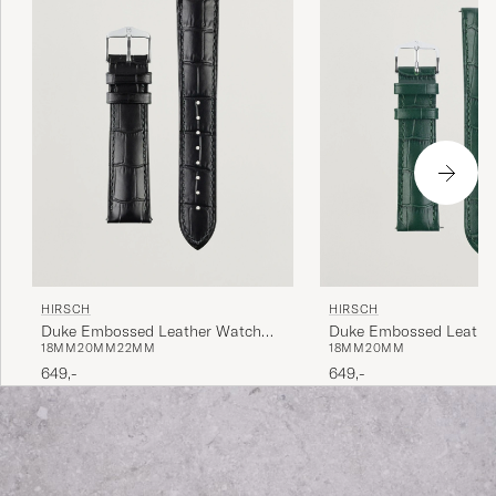
HIRSCH
HIRSCH
Duke Embossed Leather Watch
Duke Embossed Leathe
18MM
20MM
22MM
18MM
20MM
Strap Black
Strap Green
649,-
649,-