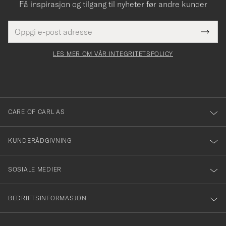
Få inspirasjon og tilgang til nyheter før andre kunder
E-
Tack
Dette
postadresse
Submi
för
felt
Newsl
må
Form
LES MER OM VÅR INTEGRITETSPOLICY
att
fylles
du
i
anmälde
dig
till
CARE OF CARL AS
vårt
nyhetsbrev!
KUNDERÅDGIVNING
SOSIALE MEDIER
BEDRIFTSINFORMASJON