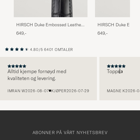
HIRSCH Duke Embossed Leather
HIRSCH Duke Embos
Watch Strap Black
Watch Strap Green
649,-
649,-
4.80/5
6401 OMTALER
Alltid kjempe fornøyd med
Topp👍
kvaliteten og levering.
FORRIGE
IMRAN W
2026-08-07
KJØPER
2026-07-29
MAGNE K
2026-0
ABONNER PÅ VÅRT NYHETSBREV