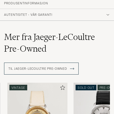
PRODUSENTINFORMASJON
AUTENTISITET - VÅR GARANTI
Mer fra Jaeger-LeCoultre
Pre-Owned
TIL JAEGER-LECOULTRE PRE-OWNED
VINTAGE
SOLD OUT
PRE-OW