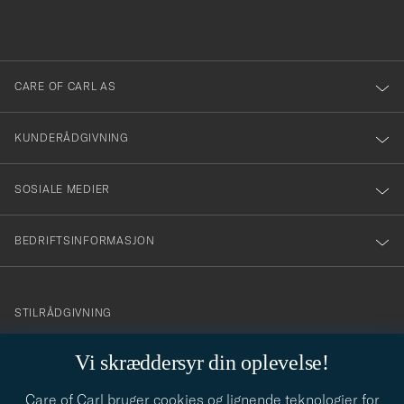
du
i
anmälde
dig
till
CARE OF CARL AS
vårt
nyhetsbrev!
KUNDERÅDGIVNING
SOSIALE MEDIER
BEDRIFTSINFORMASJON
info@careofcarl.no
STILRÅDGIVNING
Behøver du hjelp til å finne din personlige stil? Vi hjelper deg
Vi skræddersyr din oplevelse!
gjerne!
Care of Carl bruger cookies og lignende teknologier for
STILRÅDGIVNING