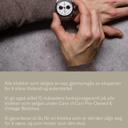
Alle klokker som selges av oss, gjennomgås av eksperter
for å sikre tilstand og autentisitet.
Vi gir også alltid 12 måneders funksjonsgaranti på alle
klokker som selges under Care of Carl Pre-Owned &
Vintage Watches.
Vi garanterer at du får en klokke som er det den utgir seg
for å være, og som holder som den skal.