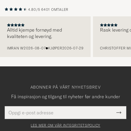
4.80/5
6401 OMTALER
Alltid kjempe fornøyd med
Rask levering o
kvaliteten og levering.
FORRIGE
IMRAN W
2026-08-07
KJØPER
2026-07-29
CHRISTOFFER MI
ABONNER PÅ VÅRT NYHETSBREV
Få inspirasjon og tilgang til nyheter før andre kunder
E-
Tack
Dette
postadresse
Submi
för
felt
Newsl
må
Form
LES MER OM VÅR INTEGRITETSPOLICY
att
fylles