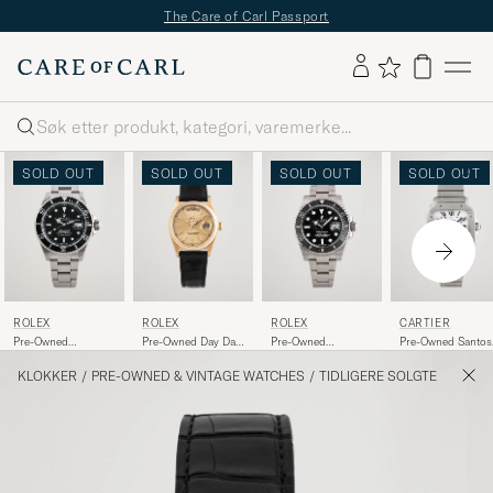
The Care of Carl Passport
Søk
SOLD OUT
SOLD OUT
SOLD OUT
SOLD OUT
ROLEX
ROLEX
ROLEX
CARTIER
Pre-Owned
Pre-Owned Day Date
Pre-Owned
Pre-Owned Santos
Submariner Date
18038
Submariner
De WSSA0029 Stee
16610 Steel Black
116610LN Oyster
White
KLOKKER
/
PRE-OWNED & VINTAGE WATCHES
/
TIDLIGERE SOLGTE
Perpetual Steel
Black Steel Black