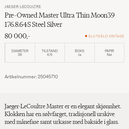
JAEGER-LECOULTRE
Pre-Owned Master Ultra Thin Moon39
176.8.64S Steel Silver
80 000,-
SLUTSÅLD VINTAGE
DIAMETER
TILSTAND
BOKS
PAPIR
39
4/5
Ja
Nei
Artikelnummer: 25045710
Jaeger-LeCoultre Master er en elegant skjønnhet.
Klokken har en sølvfarget, tradisjonell urskive
med månefase samt urkasse med bakside i glass.