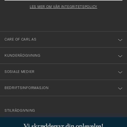
för
felt
Newsl
må
Form
LES MER OM VÅR INTEGRITETSPOLICY
att
fylles
du
i
anmälde
dig
till
CARE OF CARL AS
vårt
nyhetsbrev!
KUNDERÅDGIVNING
SOSIALE MEDIER
BEDRIFTSINFORMASJON
info@careofcarl.no
STILRÅDGIVNING
Behøver du hjelp til å finne din personlige stil? Vi hjelper deg
Vi skræddersyr din oplevelse!