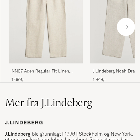
NN07 Aden Regular Fit Linen
J.Lindeberg Noah Drape
Chinos Oat
Pants Moonbeam
1 699,-
1 849,-
Mer fra J.Lindeberg
J.Lindeberg
ble grunnlagt i 1996 i Stockholm og New York,
etter grunnleggeren Johan Lindeberg. Siden starten har