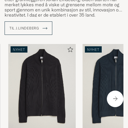
merket lykkes med å viske ut grensene mellom mote og
sport gjennom en unik kombinasjon av stil, innovasjon og
kreativitet. I dag er de etablert i over 35 land.
Med The Bridge som symbol bringer J.Lindeberg kulturer
TIL J.LINDEBERG
og ideer sammen ved å skape plagg som står for kvalitet,
bærekraft og stil. Utforsk sortimentet vårt hos Care of
Carl, der tradisjon møter modernitet.
NYHET
NYHET