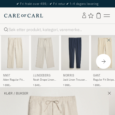
The Care of Carl Passport
Søk
NN07
J.LINDEBERG
MORRIS
GANT
Aden Regular Fit
Noah Drape Linen
Jack Linen Trousers
Regular Fit Stripe
Linen Chinos Oat
Pants Moonbeam
Navy
Linen Drawstring
1 699,-
1 849,-
1 999,-
1 899,-
Pants Faded Beige
KLÆR
/
BUKSER