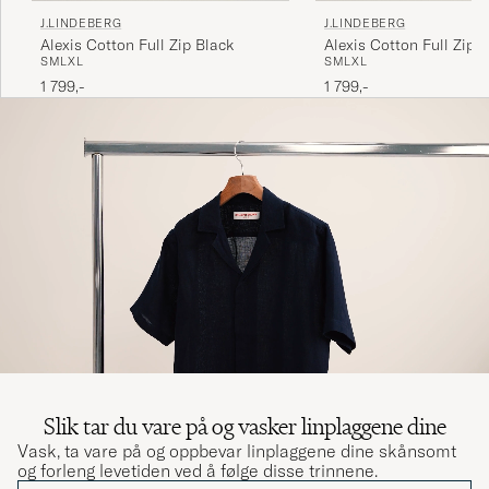
J.LINDEBERG
J.LINDEBERG
Alexis Cotton Full Zip Black
Alexis Cotton Full Zip 
S
M
L
XL
S
M
L
XL
1 799,-
1 799,-
Slik tar du vare på og vasker linplaggene dine
Vask, ta vare på og oppbevar linplaggene dine skånsomt
og forleng levetiden ved å følge disse trinnene.