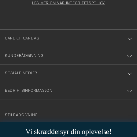
må
Form
LES MER OM VÅR INTEGRITETSPOLICY
att
fylles
du
i
anmälde
dig
till
CARE OF CARL AS
vårt
nyhetsbrev!
KUNDERÅDGIVNING
SOSIALE MEDIER
BEDRIFTSINFORMASJON
info@careofcarl.no
STILRÅDGIVNING
Behøver du hjelp til å finne din personlige stil? Vi hjelper deg
Vi skræddersyr din oplevelse!
gjerne!