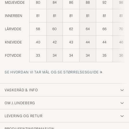
MIDJEVIDDE
80
84
86
88
92
98
INNERBEN
81
81
81
81
81
81
LÅRVIDDE
58
60
62
64
66
70
KNEVIDDE
40
42
43
44
44
46
FOTVIDDE
33
34
34
34
35
36
»
SE HVORDAN VI TAR MÅL OG SE STØRRELSESGUIDE
VASKERÅD & INFO
OM J.LINDEBERG
LEVERING OG RETUR
PRODUSENTINFORMASJON