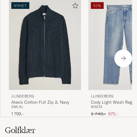
NYHET
50%
J.LINDEBERG
J.LINDEBERG
Alexis Cotton Full Zip JL Navy
Cody Light Wash Regula
S
M
L
XL
W32
33
Light Blue
Ordinær pris
Nedsatt pris
1 799,-
1 749,-
875,-
Golfklær