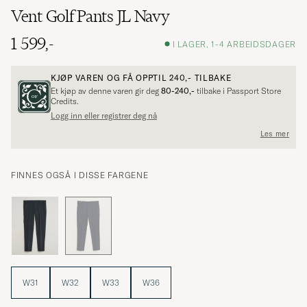
Vent Golf Pants JL Navy
1 599,-
I LAGER, 1-4 ARBEIDSDAGER
KJØP VAREN OG FÅ OPPTIL
240,-
TILBAKE
Et kjøp av denne varen gir deg
80-240,-
tilbake i Passport Store
Credits.
Logg inn eller registrer deg nå
Les mer
FINNES OGSÅ I DISSE FARGENE
W31
W32
W33
W36