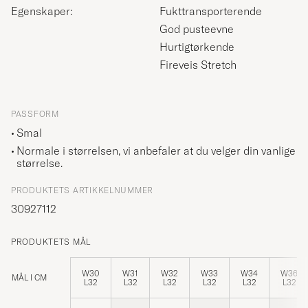
Egenskaper:
Fukttransporterende
God pusteevne
Hurtigtørkende
Fireveis Stretch
PASSFORM
Smal
Normale i størrelsen, vi anbefaler at du velger din vanlige
størrelse.
PRODUKTETS ARTIKKELNUMMER
30927112
PRODUKTETS MÅL
W30
W31
W32
W33
W34
W36
MÅL I CM
L32
L32
L32
L32
L32
L32