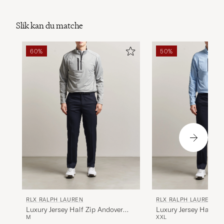
Slik kan du matche
60%
50%
RLX RALPH LAUREN
RLX RALPH LAUREN
Luxury Jersey Half Zip Andover
Luxury Jersey Half Zi
M
XXL
Heather