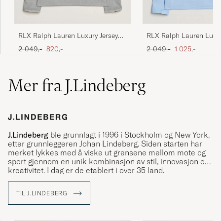
RLX Ralph Lauren Luxury Jersey
RLX Ralph Lauren Luxur
Half Zip Andover Heather
Half Zip Office Blue
Ordinær pris
Nedsatt pris
Ordinær pris
Nedsatt pris
2 049,-
820,-
2 049,-
1 025,-
Mer fra J.Lindeberg
J.Lindeberg
ble grunnlagt i 1996 i Stockholm og New York,
etter grunnleggeren Johan Lindeberg. Siden starten har
merket lykkes med å viske ut grensene mellom mote og
sport gjennom en unik kombinasjon av stil, innovasjon og
kreativitet. I dag er de etablert i over 35 land.
Med The Bridge som symbol bringer J.Lindeberg kulturer
TIL J.LINDEBERG
og ideer sammen ved å skape plagg som står for kvalitet,
bærekraft og stil. Utforsk sortimentet vårt hos Care of
Carl, der tradisjon møter modernitet.