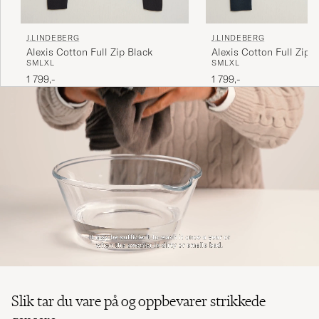
J.LINDEBERG
J.LINDEBERG
Alexis Cotton Full Zip Black
Alexis Cotton Full Zip 
S
M
L
XL
S
M
L
XL
1 799,-
1 799,-
Slik tar du vare på og oppbevarer strikkede