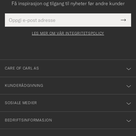
Få inspirasjon og tilgang til nyheter før andre kunder
E-
Tack
Dette
postadresse
Submi
för
felt
Newsl
må
Form
LES MER OM VÅR INTEGRITETSPOLICY
att
fylles
du
i
anmälde
dig
till
CARE OF CARL AS
vårt
nyhetsbrev!
KUNDERÅDGIVNING
SOSIALE MEDIER
BEDRIFTSINFORMASJON