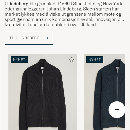
J.Lindeberg
ble grunnlagt i 1996 i Stockholm og New York,
etter grunnleggeren Johan Lindeberg. Siden starten har
merket lykkes med å viske ut grensene mellom mote og
sport gjennom en unik kombinasjon av stil, innovasjon og
kreativitet. I dag er de etablert i over 35 land.
Med The Bridge som symbol bringer J.Lindeberg kulturer
TIL J.LINDEBERG
og ideer sammen ved å skape plagg som står for kvalitet,
bærekraft og stil. Utforsk sortimentet vårt hos Care of
Carl, der tradisjon møter modernitet.
NYHET
NYHET