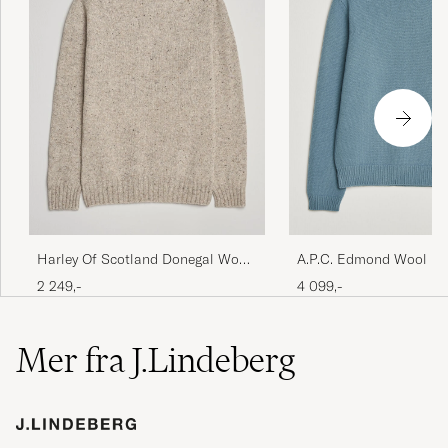
Harley Of Scotland Donegal Wool
A.P.C. Edmond Wool Kn
Crewneck Mull
Sweater Light Blue Mel
2 249,-
4 099,-
Mer fra J.Lindeberg