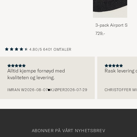
3-pack Airport Socks
Melange
729,-
4.80/5
6401 OMTALER
Alltid kjempe fornøyd med
Rask levering o
kvaliteten og levering.
FORRIGE
IMRAN W
2026-08-07
KJØPER
2026-07-29
CHRISTOFFER MI
ABONNER PÅ VÅRT NYHETSBREV