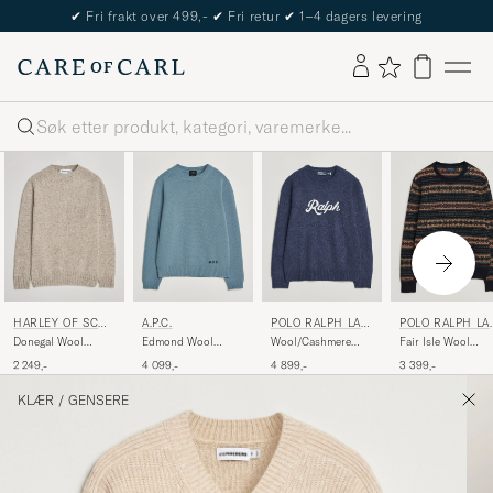
✔
Fri frakt over 499,-
✔
Fri retur
✔
1–4 dagers levering
Søk
HARLEY OF SCOT
A.P.C.
POLO RALPH LAU
POLO RALPH LA
LAND
REN
REN
Donegal Wool
Edmond Wool
Wool/Cashmere
Fair Isle Wool
Crewneck Mull
Knitted Sweater
Pullover Navy
Sweater Navy
2 249,-
4 099,-
4 899,-
3 399,-
Light Blue Melange
Combo
Combo
KLÆR
/
GENSERE