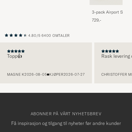
3-pack Airport Socks
Melange
729,-
4.80/5
6400 OMTALER
Topp👍
Rask levering 
FORRIGE
MAGNE K
2026-08-05
KJØPER
2026-07-27
CHRISTOFFER MI
ABONNER PÅ VÅRT NYHETSBREV
Få inspirasjon og tilgang til nyheter før andre kunder