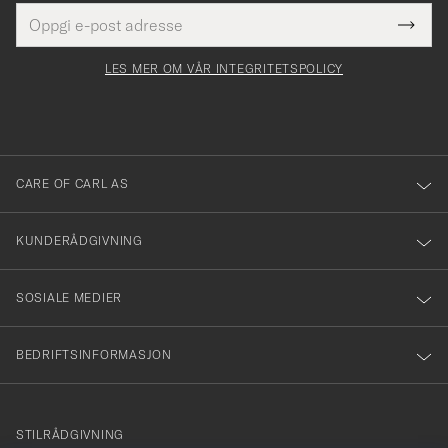
E-
Tack
Dette
postadresse
Submi
för
felt
Newsl
må
Form
LES MER OM VÅR INTEGRITETSPOLICY
att
fylles
du
i
anmälde
dig
till
CARE OF CARL AS
vårt
nyhetsbrev!
KUNDERÅDGIVNING
SOSIALE MEDIER
BEDRIFTSINFORMASJON
info@careofcarl.no
STILRÅDGIVNING