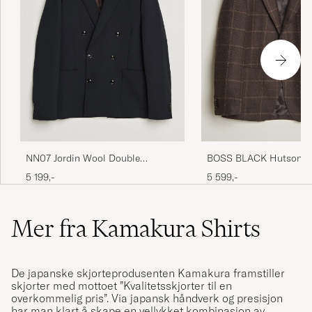
NN07 Jordin Wool Double
BOSS BLACK Hutson C
Breasted Blazer Deep Navy
Wool Blazer Dark Brow
5 199,-
5 599,-
Mer fra Kamakura Shirts
De japanske skjorteprodusenten Kamakura framstiller
skjorter med mottoet ”Kvalitetsskjorter til en
overkommelig pris”. Via japansk håndverk og presisjon
har man klart å skape en vellykket kombinasjon av