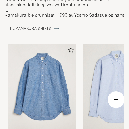
klassisk estetikk og velsydd kontruksjon.
Kamakura ble grunnlagt i 1993 av Yoshio Sadasue og hans
kone Tamiko i byen Kamakura, som en gang i tiden var
Japans hovedstad. Stilmessig henter varemerket sin
TIL KAMAKURA SHIRTS
inspirasjon fra det amerikanske 60-tallet Ivy League-
skoler.