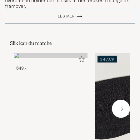
hvordan du holder den fin slik at den brukes i mange år
framover.
LES MER
Slik kan du matche
3-PACK
649,-