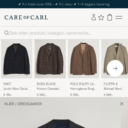
✔
Fri frakt over 499,-
✔
Fri retur
✔
1–4 dagers levering
Søk
NN07
BOSS BLACK
POLO RALPH LAU
FILIPPA K
REN
Jordin Wool Double
Hutson Checked
Herringbone Single
Michael Wool
Breasted Blazer
Wool Blazer Dark
Breasted Sportcoat
Double Breasted
5 199,-
5 599,-
6 099,-
4 899,-
Deep Navy
Brown
Brown/Tan
Blazer Light
Driftwood
KLÆR
/
DRESSJAKKER