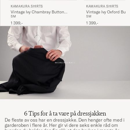
KAMAKURA SHIRTS
KAMAKURA SHIRTS
Vintage Ivy Chambray Button
Vintage Ivy Oxford But
S
M
S
M
Down Shirt Blue
Shirt Light Blue
1 399,-
1 399,-
6 Tips for å ta vare på dressjakken
De fleste av oss har en dressjakke. Den henger ofte med i
garderoben i flere år. Her gir vi dere seks enkle råd om