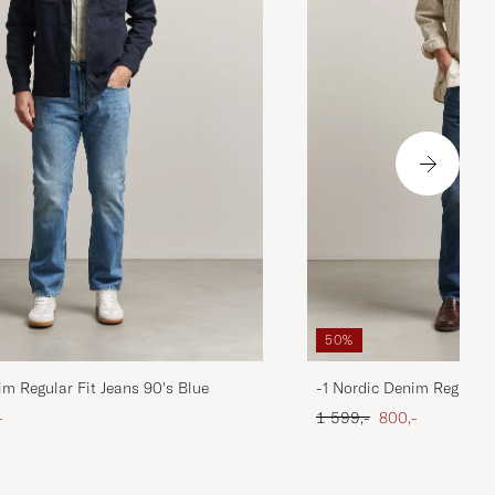
50%
im Regular Fit Jeans 90's Blue
-1 Nordic Denim Regular 
att pris
Ordinær pris
Nedsatt pris
-
1 599,-
800,-