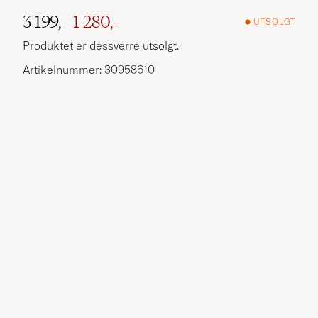
3 199,-
1 280,-
UTSOLGT
Ordinær pris
Nedsatt pris
Produktet er dessverre utsolgt.
Artikelnummer: 30958610