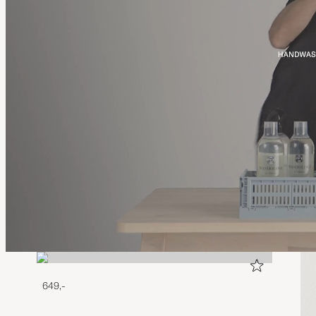
649,-