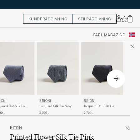
KUNDERÅDGIVNING
STILRÅDGIVNING
CARL MAGAZINE
BRIONI
IONI
BRIONI
BRIONI
Jacquard
quard Dot Silk Tie
Jacquard Silk Tie Navy
Jacquard Dot Silk Tie
ht Blue
Navy
2 799,-
99,-
2 799,-
2 799,-
KITON
Printed Flower Silk Tie Pink