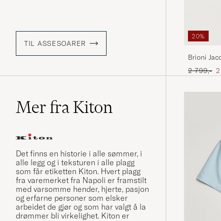
20%
TIL ASSESOARER
Brioni Jac
Ordinær pr
N
2 799,-
2
Mer fra Kiton
Det finns en historie i alle sømmer, i
alle legg og i teksturen i alle plagg
som får etiketten Kiton. Hvert plagg
fra varemerket fra Napoli er framstilt
med varsomme hender, hjerte, pasjon
og erfarne personer som elsker
arbeidet de gjør og som har valgt å la
drømmer bli virkelighet. Kiton er