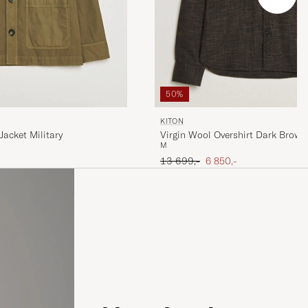
50%
KITON
Virgin Wool Overshirt Dark Brown
acket Military
M
Ordinær pris
Nedsatt pris
s
13 699,-
6 850,-