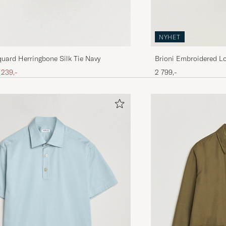
NYHET
Brioni Embroidered Lo
quard Herringbone Silk Tie Navy
is
edsatt pris
2 799,-
 239,-