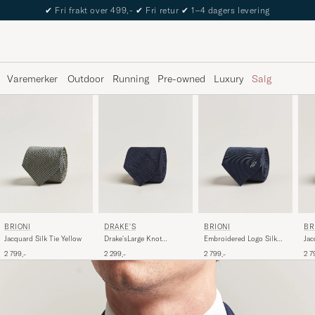
The Care of Carl Passport
Varemerker
Outdoor
Running
Pre-owned
Luxury
Salg
DRAKE'S
BRIONI
BRIONI
BR
Drake'sLarge Knot
Jacquard Silk Tie Yellow
Embroidered Logo Silk
Jac
Handrolled Grenadine
Tie Navy
Lig
2 299,-
2 799,-
2 799,-
2 7
Silk TieNavy