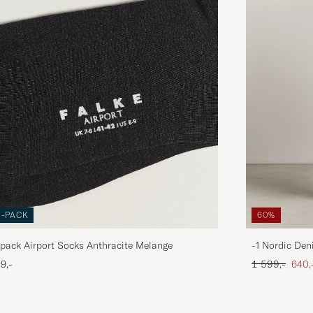
3-PACK
60%
pack Airport Socks Anthracite Melange
-1 Nordic Den
Ordinær pris
Neds
9,-
1 599,-
640,