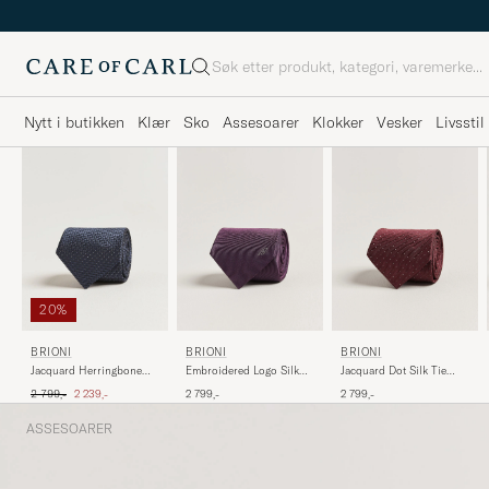
Søk
Nytt i butikken
Klær
Sko
Assesoarer
Klokker
Vesker
Livsstil
20%
BRIONI
BRIONI
BRIONI
Jacquard Herringbone
Embroidered Logo Silk
Jacquard Dot Silk Tie
Silk Tie Navy
Tie Burgundy
Burgundy
Ordinær pris
Nedsatt pris
2 799,-
2 239,-
2 799,-
2 799,-
ASSESOARER