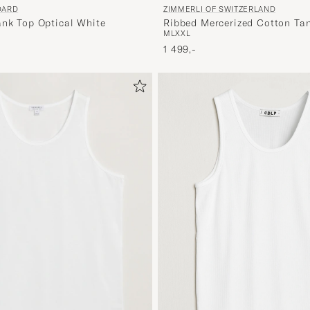
DARD
ZIMMERLI OF SWITZERLAND
ank Top Optical White
Ribbed Mercerized Cotton Ta
M
L
XXL
1 499,-