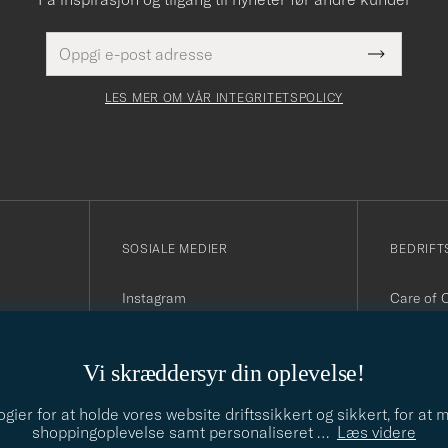
E-
Dette
postadresse
Submit
felt
Newslette
må
Form
LES MER OM VÅR INTEGRITETSPOLICY
fylles
i
SOSIALE MEDIER
BEDRIFT
Instagram
Care of 
Facebook
Organisa
Youtube
090
Linkedin
E-post:
i
Vi skræddersyr din oplevelse!
Telefon:
(hverdage
ier for at holde vores website driftssikkert og sikkert, for at
shoppingoplevelse samt personaliseret
…
Læs videre