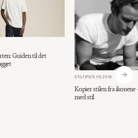
rten: Guiden til det
agget
STILTIPS
15.05.2018
Kopier stilen fra ikonene 
med stil