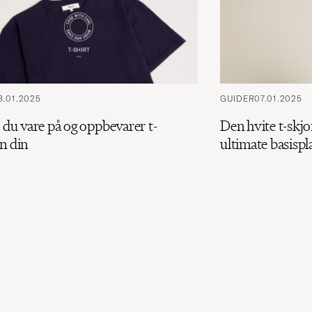
8.01.2025
GUIDER
07.01.2025
r du vare på og oppbevarer t-
Den hvite t-skjo
n din
ultimate basispl