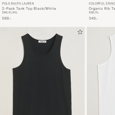
COLORFUL STAN
POLO RALPH LAUREN
Organic Rib T
2-Pack Tank Top Black/White
S
M
L
XL
S
M
L
XL
XXL
349,-
599,-