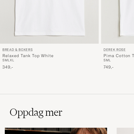
BREAD & BOXERS
DEREK ROSE
Relaxed Tank Top White
Pima Cotton 
S
M
L
XL
S
M
L
349,-
749,-
Oppdag mer