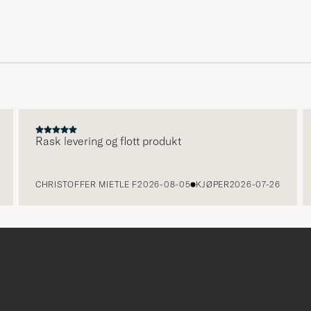
Rask levering og flott produkt
V
k
CHRISTOFFER MIETLE F
2026-08-05
KJØPER
2026-07-26
I