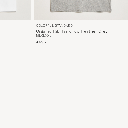
COLORFUL STANDARD
Organic Rib Tank Top Heather Grey
M
L
XL
XXL
449,-