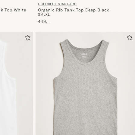
COLORFUL STANDARD
nk Top White
Organic Rib Tank Top Deep Black
S
M
L
XL
449,-