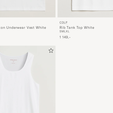
CDLP
Rib Tank Top White
ton Underwear Vest White
S
M
L
XL
1 149,-