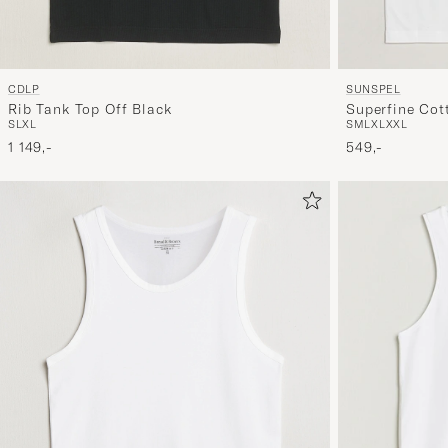
CDLP
SUNSPEL
Rib Tank Top Off Black
Superfine Cot
S
L
XL
S
M
L
XL
XXL
1 149,-
549,-