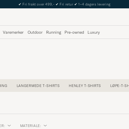
✔
Fri frakt over 499,-
✔
Fri retur
✔
1–4 dagers levering
Varemerker
Outdoor
Running
Pre-owned
Luxury
NING
LANGERMEDE T-SHIRTS
HENLEY T-SHIRTS
LØPE-T-S
ER:
MATERIALE: