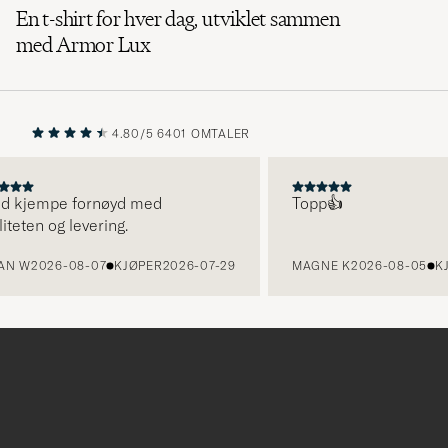
En t-shirt for hver dag, utviklet sammen
med Armor Lux
4.80/5
6401 OMTALER
FORRIGE
NESTE
 kjempe fornøyd med
Topp👍
ten og levering.
W
2026-08-07
KJØPER
2026-07-29
MAGNE K
2026-08-05
KJØP