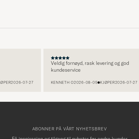
Veldig fornøyd, rask levering og god
kundeservice
ER
2026-07-27
KENNETH O
2026-08-05
KJØPER
2026-07-27
ABONNER PÅ VÅRT NYHETSBREV
Få inspirasjon og tilgang til nyheter før andre kunder