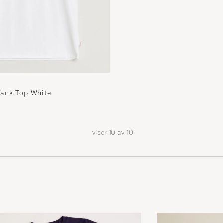
Tank Top White
viser
10
av
10