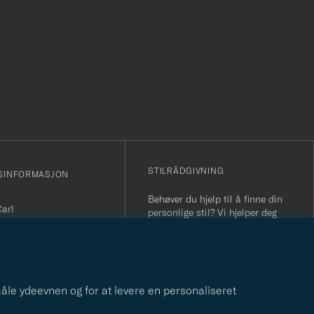
r
STILRÅDGIVNING
SINFORMASJON
Behøver du hjelp til å finne din
Carl
personlige stil? Vi hjelper deg
sjonsnummer: 931 442
gjerne!
nfo@careofcarl.no
STILRÅDGIVNING
800 31 200
r 09-17)
 måle ydeevnen og for at levere en personaliseret