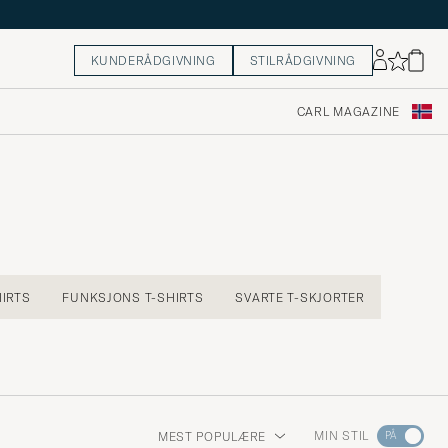
KUNDERÅDGIVNING
STILRÅDGIVNING
CARL MAGAZINE
HIRTS
FUNKSJONS T-SHIRTS
SVARTE T-SKJORTER
Gå
MIN STIL
MEST POPULÆRE