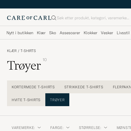
Søk
Nytt i butikken
Klær
Sko
Assesoarer
Klokker
Vesker
Livsstil
KLÆR
/
T-SHIRTS
10
Trøyer
KORTERMEDE T-SHIRTS
STRIKKEDE T-SHIRTS
FLERPAK
HVITE T-SHIRTS
TRØYER
VAREMERKE:
FARGE:
STØRRELSE:
MØNST