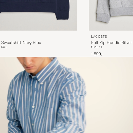
LACOSTE
 Sweatshirt Navy Blue
Full Zip Hoodie Silver
XXXL
S
M
L
XL
1 899,-