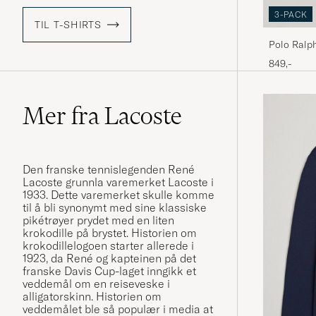
3-PACK
TIL T-SHIRTS
Polo Ralp
White
849,-
Mer fra Lacoste
Den franske tennislegenden René
Lacoste grunnla varemerket Lacoste i
1933. Dette varemerket skulle komme
til å bli synonymt med sine klassiske
pikétrøyer prydet med en liten
krokodille på brystet. Historien om
krokodillelogoen starter allerede i
1923, da René og kapteinen på det
franske Davis Cup-laget inngikk et
veddemål om en reiseveske i
alligatorskinn. Historien om
veddemålet ble så populær i media at