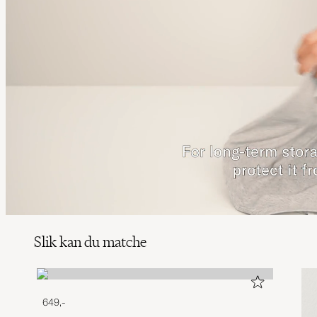
Slik kan du matche
649,-