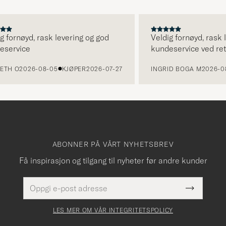
rnøyd, rask levering og god
Veldig fornøyd, rask leve
vice
kundeservice ved retur.
 O
2026-08-05
KJØPER
2026-07-27
INGRID BOGA M
2026-08-04
ABONNER PÅ VÅRT NYHETSBREV
Få inspirasjon og tilgang til nyheter før andre kunder
E-
Dette
postadresse
Submit
felt
Newslette
må
Form
LES MER OM VÅR INTEGRITETSPOLICY
fylles
i