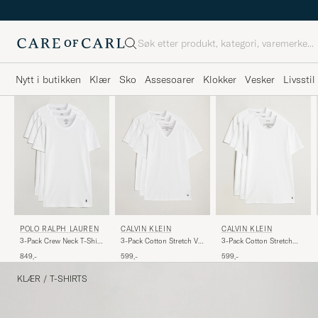
Søk
Nytt i butikken
Klær
Sko
Assesoarer
Klokker
Vesker
Livsstil
POLO RALPH LAUREN
CALVIN KLEIN
CALVIN KLEIN
3-Pack Crew Neck T-Shirt
3-Pack Cotton Stretch V-
3-Pack Cotton Stretch
White
Neck T-Shirt White
Crew Neck T-Shirt White
849,-
599,-
599,-
KLÆR
/
T-SHIRTS