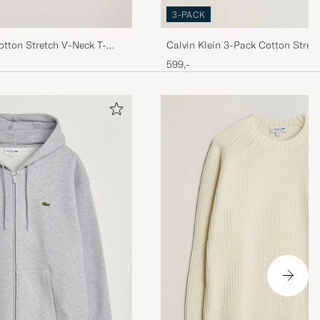
3-PACK
otton Stretch V-Neck T-
Calvin Klein 3-Pack Cotton Stret
Shirt White
599,-