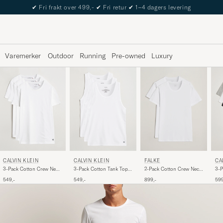
The Care of Carl Passport
Varemerker
Outdoor
Running
Pre-owned
Luxury
CALVIN KLEIN
CALVIN KLEIN
CA
FALKE
3-Pack Cotton Crew Neck
3-Pack Cotton Tank Top
3-P
2-Pack Cotton Crew Neck
T-Shirt White
White
Cre
T-Shirt White
549,-
549,-
599
899,-
Whi