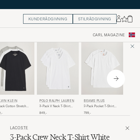
KUNDERÅDGIVNING
STILRÅDGIVNING
CARL MAGAZINE
BOSS 
LVIN KLEIN
POLO RALPH LAUREN
BEAMS PLUS
2-Pack 
ack Cotton Stretch
3-Pack V Neck T-Shirt
2-Pack Pocket T-Shirt
Fit T-Sh
w Neck T-Shirt
White
White
399,-
,-
849,-
799,-
te/Black/Grey
LACOSTE
3-Pack Crew Neck T-Shirt White