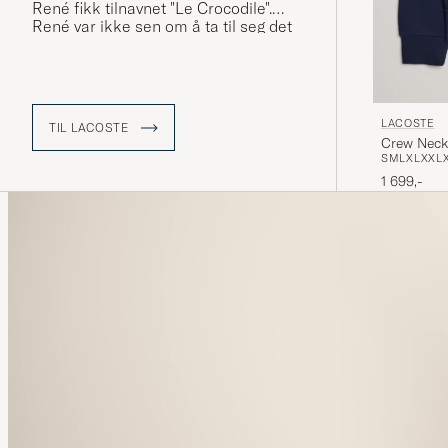
René fikk tilnavnet "Le Crocodile".
René var ikke sen om å ta til seg det
nye kjælenavnet og fikk brodert en
krokodille på brystet av en jakke han
begynte å gå med – en legende var
født.
LACOSTE
TIL LACOSTE
Crew Neck
S
M
L
XL
XXL
1 699,-