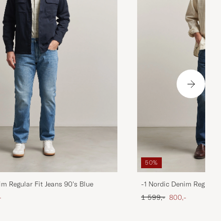
50%
im Regular Fit Jeans 90's Blue
-1 Nordic Denim Regular 
att pris
Ordinær pris
Nedsatt pris
-
1 599,-
800,-