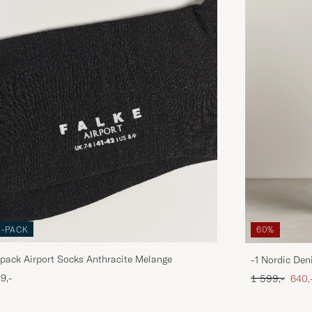
3-PACK
60%
pack Airport Socks Anthracite Melange
-1 Nordic Den
Ordinær pris
Neds
9,-
1 599,-
640,