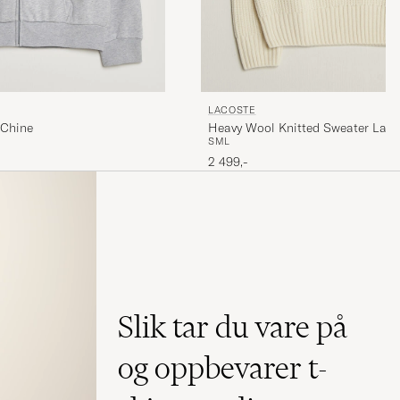
LACOSTE
 Chine
Heavy Wool Knitted Sweater Lap
S
M
L
2 499,-
Slik tar du vare på
og oppbevarer t-