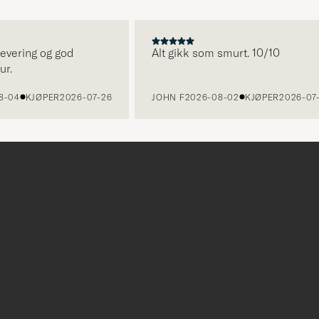
ring og god
Alt gikk som smurt. 10/10
KJØPER
2026-07-26
JOHN F
2026-08-02
KJØPER
2026-07-24
r