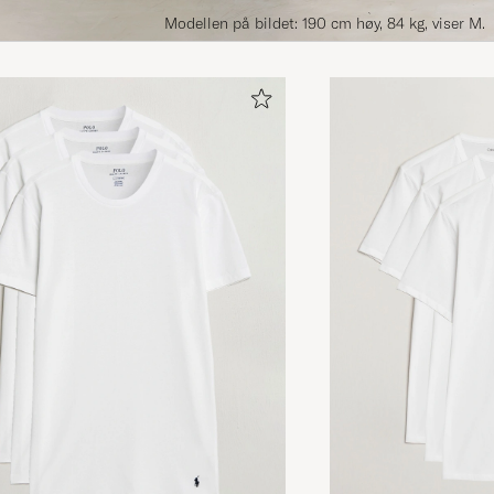
Modellen på bildet: 190 cm høy, 84 kg, viser M.