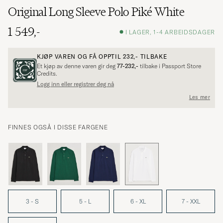
Original Long Sleeve Polo Piké White
1 549,-
I LAGER, 1-4 ARBEIDSDAGER
KJØP VAREN OG FÅ OPPTIL
232,-
TILBAKE
Et kjøp av denne varen gir deg
77-232,-
tilbake i Passport Store
Credits.
Logg inn eller registrer deg nå
Les mer
FINNES OGSÅ I DISSE FARGENE
3 - S
5 - L
6 - XL
7 - XXL