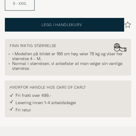
8 - XXXL
LEGG I HANDLEKURV
FINN RIKTIG STØRRELSE
• Modellen på bildet er 186 cm høy, veier 78 kg og viser her
størrelse
4 - M
.
Normal i størrelsen, vi anbefaler at man velger sin vanlige
størrelse.
HVORFOR HANDLE HOS CARE OF CARL?
Fri frakt over 499,-
Levering innen 1-4 arbeidsdager
Fri retur