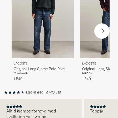
LACOSTE
LACOSTE
Original Long Sleeve Polo Piké
Original Long Sleeve 
M
L
XL
XXL
M
L
XXL
Dark Varech
Oxalis
1 549,-
1 549,-
4.80/5
6401 OMTALER
Alltid kjempe fornøyd med
Topp👍
kvaliteten og levering.