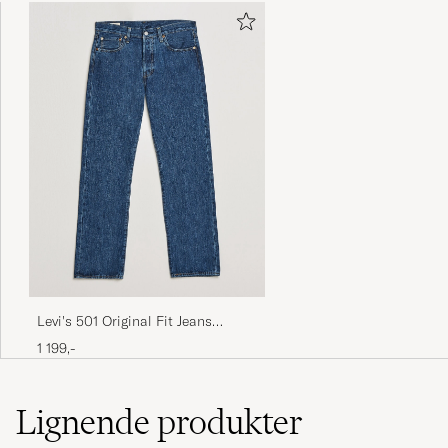
Snabbt, enkelt bra passform
MARGARETA S
KJØPTE PÅ CAREOFCARL.SE
Satt perfekt, behagelig å ha på
ESPEN D
KJØPTE PÅ CAREOFCARL.NO
Det er en julegave. Den ser bra ut
BJØRG O
KJØPTE PÅ CAREOFCARL.NO
Levi's 501 Original Fit Jeans
Stonewash
1 199,-
Alles bestens, gerne wieder!
RAINER G
KJØPTE PÅ CAREOFCARL.DE
Lignende
produkter