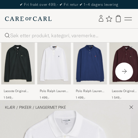
The Care of Carl Passport
Søk
Polo Ralph Lauren
Polo Ralph Lauren
Lacoste Original
Lacoste Original
Slim Fit Long Sleeve
Slim Fit Long Sleeve
Long Sleeve Polo
Long Sleeve Polo
1 499,-
1 499,-
1 549,-
1 549,-
Polo White
Polo Newport Navy
Piké Dark Varech
Piké Oxalis
KLÆR
/
PIKÉER
/
LANGERMET PIKÉ