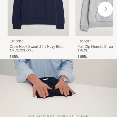
LACOSTE
LACOSTE
Crew Neck Sweatshirt Navy Blue
Full Zip Hoodie Silver 
S
M
L
XL
XXL
XXXL
S
M
L
XL
1 699,-
1 899,-