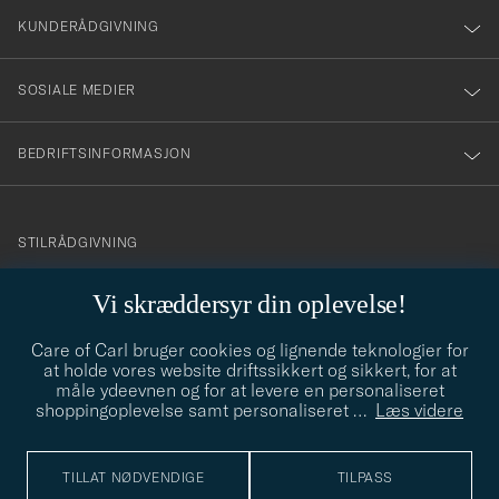
nyhetsbrev!
KUNDERÅDGIVNING
SOSIALE MEDIER
BEDRIFTSINFORMASJON
info@careofcarl.no
STILRÅDGIVNING
Behøver du hjelp til å finne din personlige stil? Vi hjelper deg
Vi skræddersyr din oplevelse!
gjerne!
Care of Carl bruger cookies og lignende teknologier for
STILRÅDGIVNING
at holde vores website driftssikkert og sikkert, for at
måle ydeevnen og for at levere en personaliseret
shoppingoplevelse samt personaliseret
…
Læs videre
© Care of Carl 2026
TILLAT NØDVENDIGE
TILPASS