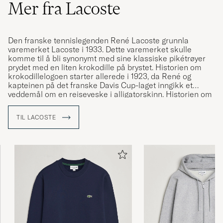
Gute Qualität und sehr guter Lieferservice 5
Mer fra Lacoste
Sterne
HANS-PETER S
KJØPTE PÅ CAREOFCARL.DE
Den franske tennislegenden René Lacoste grunnla
varemerket Lacoste i 1933. Dette varemerket skulle
komme til å bli synonymt med sine klassiske pikétrøyer
prydet med en liten krokodille på brystet. Historien om
krokodillelogoen starter allerede i 1923, da René og
kapteinen på det franske Davis Cup-laget inngikk et
veddemål om en reiseveske i alligatorskinn. Historien om
veddemålet ble så populær i media at René fikk tilnavnet
"Le Crocodile". René var ikke sen om å ta til seg det nye
TIL LACOSTE
kjælenavnet og fikk brodert en krokodille på brystet av en
jakke han begynte å gå med – en legende var født.