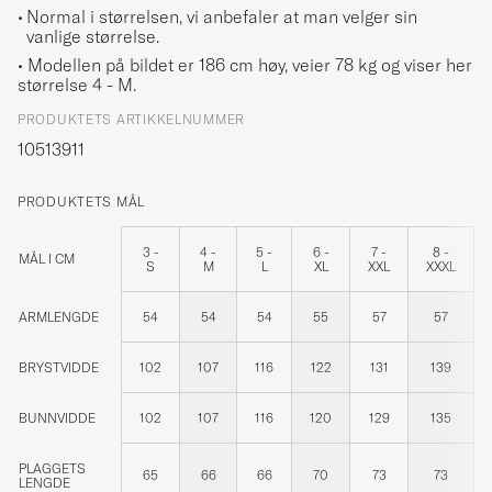
Normal i størrelsen, vi anbefaler at man velger sin
vanlige størrelse.
• Modellen på bildet er 186 cm høy, veier 78 kg og viser her
størrelse
4 - M
.
PRODUKTETS ARTIKKELNUMMER
10513911
PRODUKTETS MÅL
3 -
4 -
5 -
6 -
7 -
8 -
MÅL I CM
S
M
L
XL
XXL
XXXL
ARMLENGDE
54
54
54
55
57
57
BRYSTVIDDE
102
107
116
122
131
139
BUNNVIDDE
102
107
116
120
129
135
PLAGGETS
65
66
66
70
73
73
LENGDE