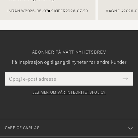
FORRIGE
IMRAN W
2026-08-07
KJØPER
2026-07-29
MAGNE K
2026-0
ABONNER PÅ VÅRT NYHETSBREV
Få inspirasjon og tilgang til nyheter før andre kunder
E-
Tack
Dette
postadresse
Submi
för
felt
Newsl
må
Form
LES MER OM VÅR INTEGRITETSPOLICY
att
fylles
du
i
anmälde
dig
till
CARE OF CARL AS
vårt