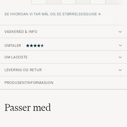
»
SE HVORDAN VI TAR MÅL OG SE STØRRELSESGUIDE
VASKERÅD & INFO
OMTALER
4.6
OM LACOSTE
LEVERING OG RETUR
(31 Vurdering)
(23)
PRODUSENTINFORMASJON
(6)
(1)
(1)
(0)
Passer med