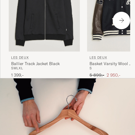
LES DEUX
LES DEUX
Ballier Track Jacket Black
Basket Varsity Wool Ja
S
M
L
XL
S
Navy
Ordinær pris
Nedsatt pris
1 399,-
5 899,-
2 950,-