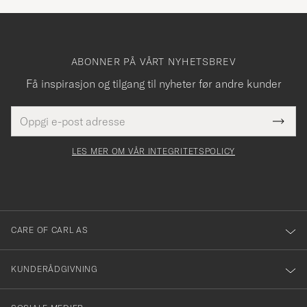
ABONNER PÅ VÅRT NYHETSBREV
Få inspirasjon og tilgang til nyheter før andre kunder
E-
Tack
Dette
postadresse
Submi
för
felt
Newsl
må
Form
LES MER OM VÅR INTEGRITETSPOLICY
att
fylles
du
i
anmälde
dig
till
CARE OF CARL AS
vårt
nyhetsbrev!
KUNDERÅDGIVNING