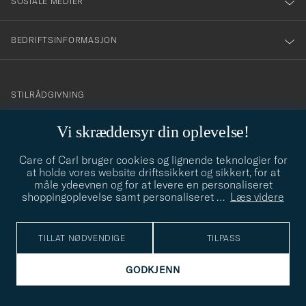
SOSIALE MEDIER
BEDRIFTSINFORMASJON
info@careofcarl.no
STILRÅDGIVNING
Behøver du hjelp til å finne din personlige stil? Vi hjelper deg
Vi skræddersyr din oplevelse!
gjerne!
Care of Carl bruger cookies og lignende teknologier for
STILRÅDGIVNING
at holde vores website driftssikkert og sikkert, for at
måle ydeevnen og for at levere en personaliseret
shoppingoplevelse samt personaliseret
…
Læs videre
© Care of Carl 2026
TILLAT NØDVENDIGE
TILPASS
GODKJENN