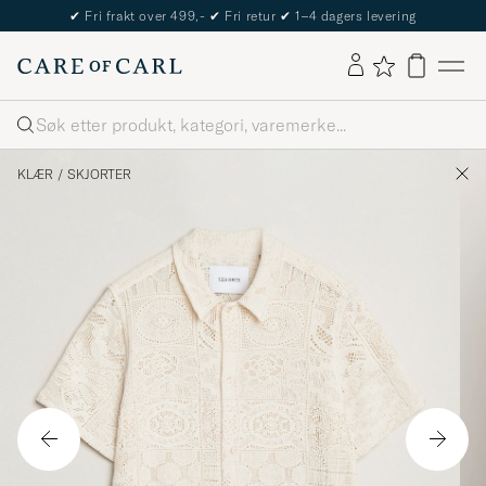
✔
Fri frakt over 499,-
✔
Fri retur
✔
1–4 dagers levering
Søk
KLÆR
/
SKJORTER