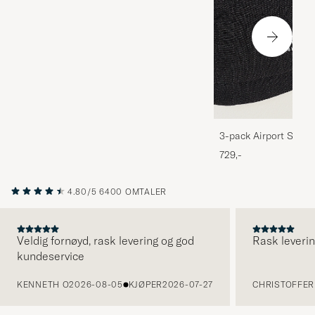
3-pack Airport Socks
Melange
729,-
4.80/5
6400 OMTALER
Veldig fornøyd, rask levering og god
Rask leverin
kundeservice
FORRIGE
KENNETH O
2026-08-05
KJØPER
2026-07-27
CHRISTOFFER 