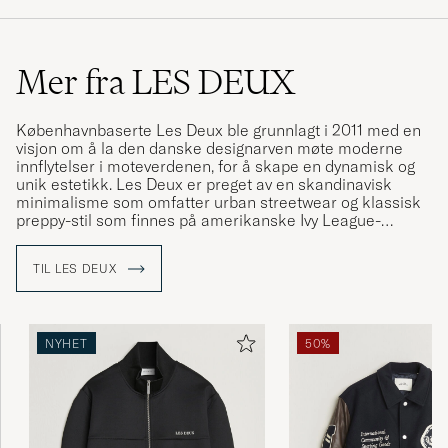
Mer fra LES DEUX
Københavnbaserte Les Deux ble grunnlagt i 2011 med en
visjon om å la den danske designarven møte moderne
innflytelser i moteverdenen, for å skape en dynamisk og
unik estetikk. Les Deux er preget av en skandinavisk
minimalisme som omfatter urban streetwear og klassisk
preppy-stil som finnes på amerikanske Ivy League-
universiteter. Resultatet er et originalt varemerke preget
av et tidløst utseende, jordfarger og avslappet sjarm. Les
TIL LES DEUX
Deux har hovedkontor sentralt i København og
varemerket henter daglig inspirasjon fra det pulserende
bymiljøet og den danske livsstilen.
NYHET
50%