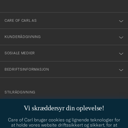
anmälde
dig
till
CARE OF CARL AS
vårt
nyhetsbrev!
KUNDERÅDGIVNING
SOSIALE MEDIER
BEDRIFTSINFORMASJON
info@careofcarl.no
STILRÅDGIVNING
Behøver du hjelp til å finne din personlige stil? Vi hjelper deg
Vi skræddersyr din oplevelse!
gjerne!
Care of Carl bruger cookies og lignende teknologier for
STILRÅDGIVNING
at holde vores website driftssikkert og sikkert, for at