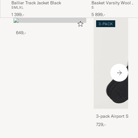
Ballier Track Jacket Black
Basket Varsity Wool Ja
S
M
L
XL
S
Navy
1 399,-
5 899,-
3-PACK
649,-
3-pack Airport Socks
Melange
729,-