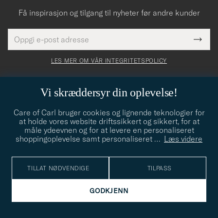
Få inspirasjon og tilgang til nyheter før andre kunder
E-
Tack
Dette
postadresse
Submi
för
felt
Newsl
må
Form
LES MER OM VÅR INTEGRITETSPOLICY
att
fylles
du
i
anmälde
Vi skræddersyr din oplevelse!
dig
Care of Carl bruger cookies og lignende teknologier for
till
CARE OF CARL AS
at holde vores website driftssikkert og sikkert, for at
vårt
måle ydeevnen og for at levere en personaliseret
shoppingoplevelse samt personaliseret
…
Læs videre
nyhetsbrev!
KUNDERÅDGIVNING
TILLAT NØDVENDIGE
TILPASS
SOSIALE MEDIER
GODKJENN
BEDRIFTSINFORMASJON