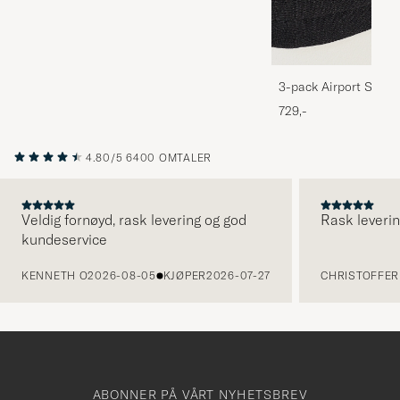
3-pack Airport Socks
Melange
729,-
4.80/5
6400 OMTALER
Veldig fornøyd, rask levering og god
Rask leverin
kundeservice
FORRIGE
KENNETH O
2026-08-05
KJØPER
2026-07-27
CHRISTOFFER 
ABONNER PÅ VÅRT NYHETSBREV