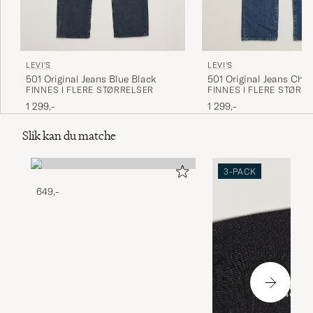
LEVI'S
LEVI'S
501 Original Jeans Blue Black
501 Original Jeans Cha
FINNES I FLERE STØRRELSER
FINNES I FLERE STØRR
Mind
1 299,-
1 299,-
Slik kan du matche
3-PACK
649,-