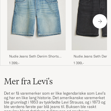
Nudie Jeans Seth Denim Shorts
Nudie Jeans Seth Deni
Drift Wood Light Blue
Dune Black
1 399,-
1 399,-
Mer fra Levi's
Det er få varemerker som er like legendariske som Levi’s
og har en like lang historie. Det amerikanske varemerket
ble grunnlagt i 1853 av tyskfødte Levi Strauss, og i 1873 og
ble verdens første par blå jeans til. Buksen ble raskt