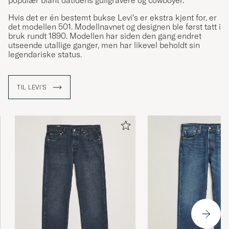
populær blant datidens gullgravere og cowboyer.
Hvis det er én bestemt bukse Levi’s er ekstra kjent for, er
det modellen 501. Modellnavnet og designen ble først tatt i
bruk rundt 1890. Modellen har siden den gang endret
utseende utallige ganger, men har likevel beholdt sin
legendariske status.
TIL LEVI'S