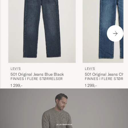
LEVI'S
LEVI'S
501 Original Jeans Blue Black
501 Original Jeans Cha
FINNES I FLERE STØRRELSER
FINNES I FLERE STØRR
Mind
1 299,-
1 299,-