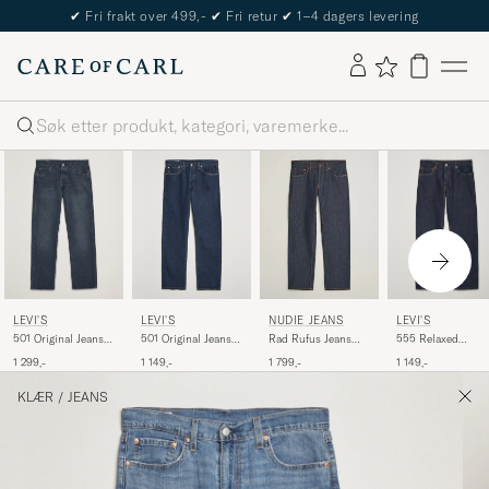
✔
Fri frakt over 499,-
✔
Fri retur
✔
1–4 dagers levering
Søk
LEVI'S
LEVI'S
LEVI'S
NUDIE JEANS
501 Original Jeans
555 Relaxed
501 Original Jeans
Rad Rufus Jeans
Blue Black
Straight Jeans
One Wash
Dry One
1 299,-
1 149,-
1 149,-
1 799,-
Welcome To The
Game
KLÆR
/
JEANS