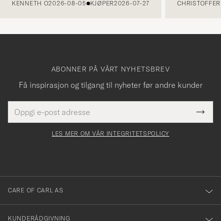
KENNETH O
2026-08-05
KJØPER
2026-07-27
CHRISTOFFER 
ABONNER PÅ VÅRT NYHETSBREV
Få inspirasjon og tilgang til nyheter før andre kunder
E-
Tack
Dette
postadresse
Submi
för
felt
Newsl
må
Form
LES MER OM VÅR INTEGRITETSPOLICY
att
fylles
du
i
anmälde
dig
till
CARE OF CARL AS
vårt
nyhetsbrev!
KUNDERÅDGIVNING