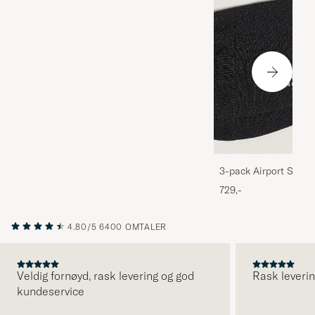
3-pack Airport Socks
Melange
729,-
4.80/5
6400 OMTALER
Veldig fornøyd, rask levering og god
Rask leverin
kundeservice
FORRIGE