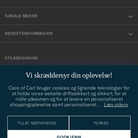
SOSIALE MEDIER
BEDRIFTSINFORMASJON
info@careofcarl.no
STILRÅDGIVNING
Behøver du hjelp til å finne din personlige stil? Vi hjelper deg
Vi skræddersyr din oplevelse!
gjerne!
Care of Carl bruger cookies og lignende teknologier for
STILRÅDGIVNING
at holde vores website driftssikkert og sikkert, for at
måle ydeevnen og for at levere en personaliseret
shoppingoplevelse samt personaliseret
…
Læs videre
© Care of Carl 2026
TILLAT NØDVENDIGE
TILPASS
GODKJENN