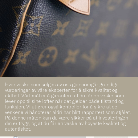
Hver veske som selges av oss gjennomgår grundige
vurderinger av våre eksperter for å sikre kvalitet og
ekthet. Vårt mål er å garantere at du får en veske som
lever opp til sine løfter når det gjelder både tilstand og
funksjon. Vi utfører også kontroller for å sikre at de
veskene vi håndterer aldri har blitt rapportert som stjålet.
På denne måten kan du være sikker på at investeringen
din er trygg, og at du får en veske av høyeste kvalitet og
autentisitet.