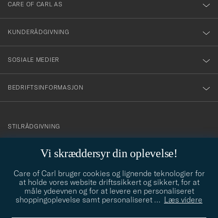
till
CARE OF CARL AS
vårt
nyhetsbrev!
KUNDERÅDGIVNING
SOSIALE MEDIER
BEDRIFTSINFORMASJON
info@careofcarl.no
STILRÅDGIVNING
Behøver du hjelp til å finne din personlige stil? Vi hjelper deg
Vi skræddersyr din oplevelse!
gjerne!
Care of Carl bruger cookies og lignende teknologier for
STILRÅDGIVNING
at holde vores website driftssikkert og sikkert, for at
måle ydeevnen og for at levere en personaliseret
shoppingoplevelse samt personaliseret
…
Læs videre
© Care of Carl 2026