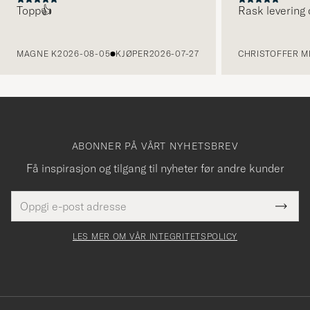
Topp👍
Rask levering 
FORRIGE
MAGNE K
2026-08-05
KJØPER
2026-07-27
CHRISTOFFER MI
ABONNER PÅ VÅRT NYHETSBREV
Få inspirasjon og tilgang til nyheter før andre kunder
E-
Tack
Dette
postadresse
Submi
för
felt
Newsl
må
Form
LES MER OM VÅR INTEGRITETSPOLICY
att
fylles
du
i
anmälde
dig