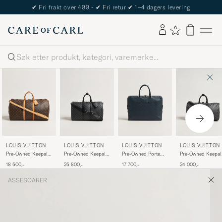
✔
Fri frakt over 499,-
✔
Fri retur
✔
1–4 dagers levering
Søk
LOUIS VUITTON
LOUIS VUITTON
LOUIS VUITTON
LOUIS VUITTON
Pre-Owned Keepall
Pre-Owned Keepall
Pre-Owned Porte
Pre-Owned Keepal
Bandouliére 55
45 Bandouliére
Documents Bag
Bandouliére 45
18 500,-
25 800,-
17 700,-
24 000,-
Monogram
Damier graphite
Damier Infini Onyx
Damier Graphite
ASSESOARER