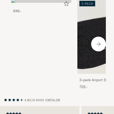
3-PACK
649,-
3-pack Airport Socks
Melange
729,-
4.80/5
6400 OMTALER