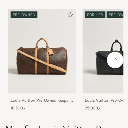
PRE-OWNED
FOR HER
PRE-OWN
Louis Vuitton Pre-Owned Keepall
Louis Vuitton Pre-Owne
Bandouliére 55 Monogram
45 Bandouliére Damier 
18 500,-
25 800,-