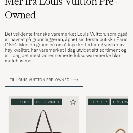
Mer fra Louis Vuitton Pre-
Owned
Det velkjente franske varemerket Louis Vuitton, som også
er navnet på grunnleggeren, åpnet sin første butikk i Paris
i 1854. Med en grunnidé om å lage kofferter og vesker av
høy kvalitet, har varemerket i dag utvidet sitt sortiment og
er i dag det mest velrennomerte luksusvaremerke blant
motehusene.
I løpet av årene har Louis Vuitton levert mange ikoniske
modeller som har vært elsket i generasjoner,
TIL LOUIS VUITTON PRE-OWNED
weekendbagen "Keepall" er en av dem. Denne er laget i
en mengde forskjellige design og fremfor alt i deres
ikoniske LV-monogram, som har en sterk
gjenkjennelsesfaktor.
FOR HER
PRE-OWNED
FOR HER
PRE-OWN