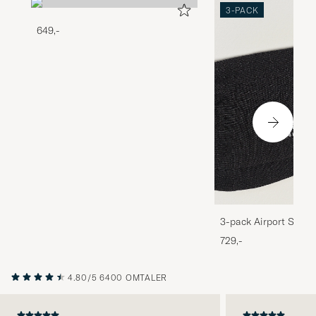
3-PACK
649,-
3-pack Airport Socks
Melange
729,-
4.80/5
6400 OMTALER