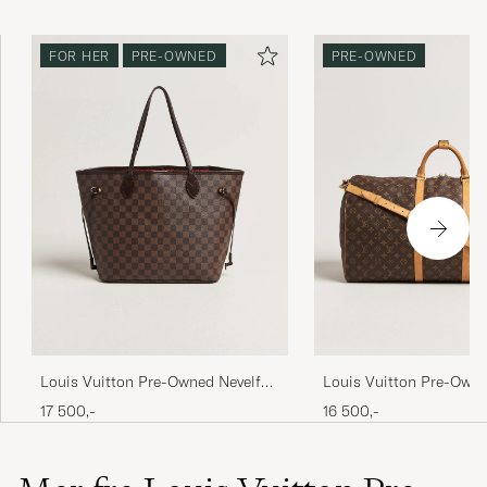
FOR HER
PRE-OWNED
PRE-OWNED
Louis Vuitton Pre-Owned Nevelfull
Louis Vuitton Pre-Owne
MM Damier Ebene
Bandouliére 60 Monog
17 500,-
16 500,-