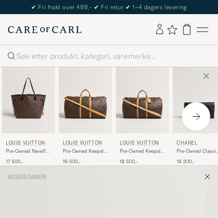
✔
Fri frakt over 499,-
✔
Fri retur
✔
1–4 dagers levering
Søk
LOUIS VUITTON
LOUIS VUITTON
LOUIS VUITTON
CHANEL
Pre-Owned Nevelfull
Pre-Owned Keepall
Pre-Owned Keepall
Pre-Owned Classi
MM Damier Ebene
Bandouliére 60
Bandouliére 55
Long Flap Wallet
17 500,-
16 500,-
18 500,-
18 300,-
Monogram
Monogram
Caviar Leather Bla
ASSESOARER