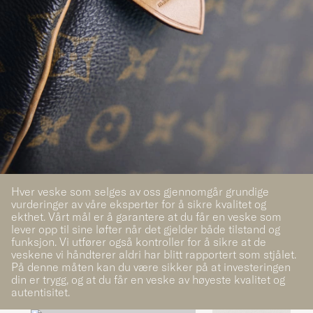
Hver veske som selges av oss gjennomgår grundige
vurderinger av våre eksperter for å sikre kvalitet og
ekthet. Vårt mål er å garantere at du får en veske som
lever opp til sine løfter når det gjelder både tilstand og
funksjon. Vi utfører også kontroller for å sikre at de
veskene vi håndterer aldri har blitt rapportert som stjålet.
På denne måten kan du være sikker på at investeringen
din er trygg, og at du får en veske av høyeste kvalitet og
autentisitet.