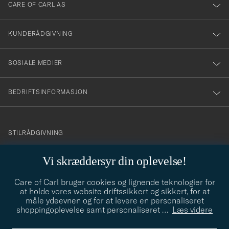
till
CARE OF CARL AS
vårt
nyhetsbrev!
KUNDERÅDGIVNING
SOSIALE MEDIER
BEDRIFTSINFORMASJON
info@careofcarl.no
STILRÅDGIVNING
Behøver du hjelp til å finne din personlige stil? Vi hjelper deg
Vi skræddersyr din oplevelse!
gjerne!
Care of Carl bruger cookies og lignende teknologier for
STILRÅDGIVNING
at holde vores website driftssikkert og sikkert, for at
måle ydeevnen og for at levere en personaliseret
shoppingoplevelse samt personaliseret
…
Læs videre
© Care of Carl 2026