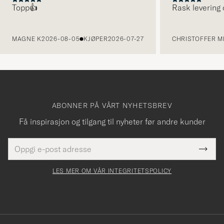
Topp👍
Rask levering 
FORRIGE
MAGNE K
2026-08-05
KJØPER
2026-07-27
CHRISTOFFER MI
ABONNER PÅ VÅRT NYHETSBREV
Få inspirasjon og tilgang til nyheter før andre kunder
E-
Tack
Dette
postadresse
Submi
för
felt
Newsl
må
Form
LES MER OM VÅR INTEGRITETSPOLICY
att
fylles
du
i
anmälde
dig