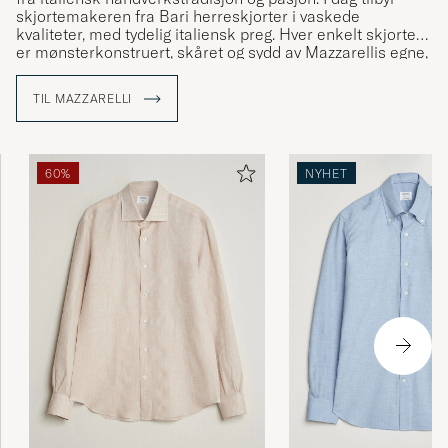
skjortemakeren fra Bari herreskjorter i vaskede
kvaliteter, med tydelig italiensk preg. Hver enkelt skjorte
er mønsterkonstruert, skåret og sydd av Mazzarellis egne,
dyktige skreddere. Flere moment utføres for hånd og alle
deres komponenter velges med omsorg. Hos oss finner
TIL MAZZARELLI
man et nøye utvalgt sortiment av Mazzarellis skjorter.
60%
NYHET