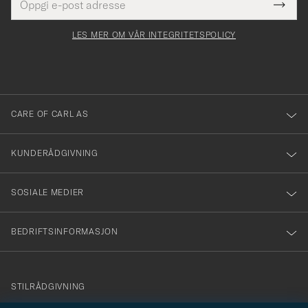
Tack
Dette
postadresse
Submi
för
felt
Newsl
må
Form
LES MER OM VÅR INTEGRITETSPOLICY
att
fylles
du
i
anmälde
dig
till
CARE OF CARL AS
vårt
nyhetsbrev!
KUNDERÅDGIVNING
SOSIALE MEDIER
BEDRIFTSINFORMASJON
info@careofcarl.no
STILRÅDGIVNING