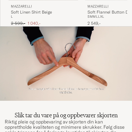
MAZZARELLI
MAZZARELLI
Soft Linen Shirt Beige
Soft Flannel Button Do
L
S
M
M
L
L
XL
Light Blue
Ordinær pris
Nedsatt pris
2 599,-
1 040,-
2 549,-
Slik tar du vare på og oppbevarer skjorten
Riktig pleie og oppbevaring av skjorten din kan
opprettholde kvaliteten og minimere skrukker. Følg disse