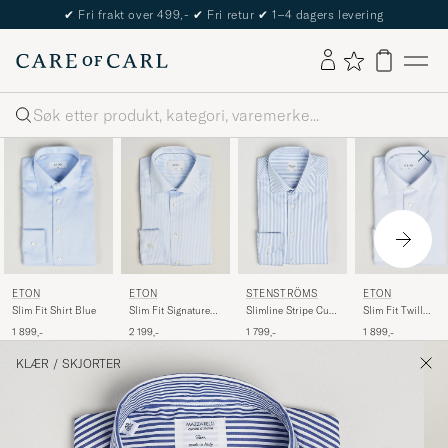
✔
Fri frakt over 499,-
✔
Fri retur
✔
1–4 dagers levering
Søk
ETON
ETON
ETON
STENSTRÖMS
Slim Fit Shirt Blue
Slim Fit Twill
Slim Fit Signature
Slimline Stripe Cut
Hairline Stripe Shi
Twill Striped Shirt
Away Shirt Light
1 899,-
1 899,-
2 199,-
1 799,-
Blue/White
Light Blue
Blue
KLÆR
/
SKJORTER