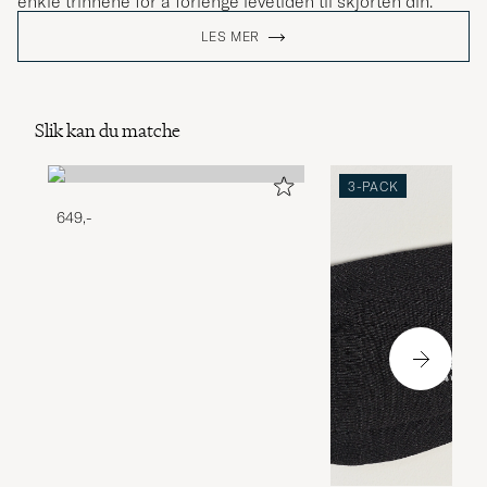
enkle trinnene for å forlenge levetiden til skjorten din.
LES MER
Slik kan du matche
3-PACK
649,-