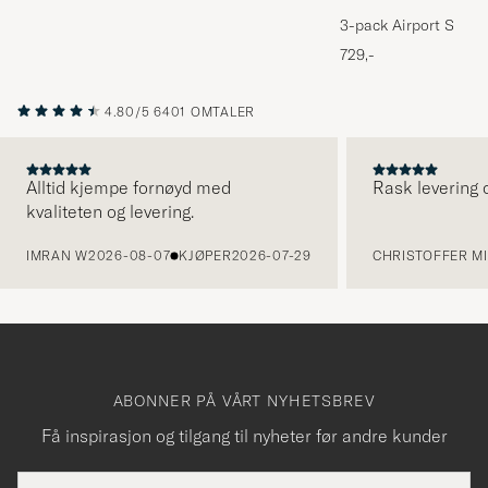
3-pack Airport Socks
Melange
729,-
4.80/5
6401 OMTALER
Alltid kjempe fornøyd med
Rask levering o
kvaliteten og levering.
FORRIGE
IMRAN W
2026-08-07
KJØPER
2026-07-29
CHRISTOFFER MI
ABONNER PÅ VÅRT NYHETSBREV
Få inspirasjon og tilgang til nyheter før andre kunder
E-